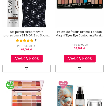
Set pentru autobronzare
Paleta de farduri Rimmel London
profesionala ST MORIZ cu Spuma
Magnif'Eyes Eye Contouring Palette
Dark Fast Drying si Manusa Velvet
012 Reloaded Edition, 14.2 g
(1)
Tanning Mitt
PRP: 63,00 Lei
PRP: 130,00 Lei
39,90 Lei
89,00 Lei
ADAUGA IN COS
ADAUGA IN COS