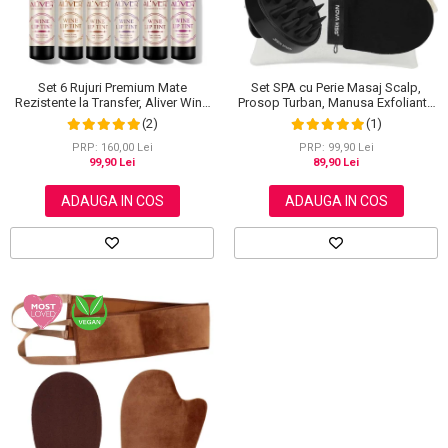
Set SPA cu Perie Masaj Scalp,
Set 6 Rujuri Premium Mate
Prosop Turban, Manusa Exfolianta
Rezistente la Transfer, Aliver Wine
si Saculet din Bumbac, NOVA
Lip Tint Waterproof, 7 g X 6 buc
(1)
(2)
KISS®
PRP: 99,90 Lei
PRP: 160,00 Lei
89,90 Lei
99,90 Lei
ADAUGA IN COS
ADAUGA IN COS