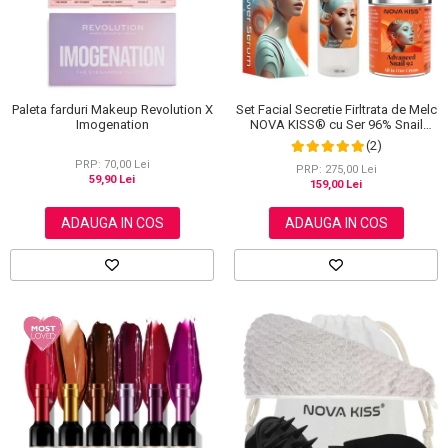
Set Facial Secretie Firltrata de Melc
Paleta farduri Makeup Revolution X
NOVA KISS® cu Ser 96% Snail
Imogenation
Power si Crema Advanced Snail 92
(2)
All in One
PRP: 70,00 Lei
PRP: 275,00 Lei
59,90 Lei
159,00 Lei
ADAUGA IN COS
ADAUGA IN COS