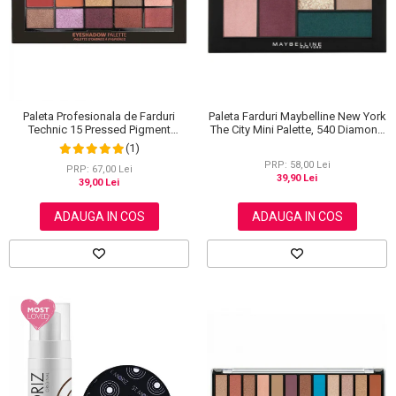
Paleta Farduri Maybelline New York
Paleta Profesionala de Farduri
The City Mini Palette, 540 Diamond
Technic 15 Pressed Pigment
District, 6 g
Palette, Peanut Butter & Jelly, 15
(1)
Culori, 30 g
PRP: 58,00 Lei
PRP: 67,00 Lei
39,90 Lei
39,00 Lei
ADAUGA IN COS
ADAUGA IN COS