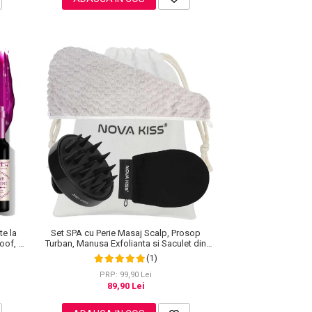
te la
Set SPA cu Perie Masaj Scalp, Prosop
roof, 7
Turban, Manusa Exfolianta si Saculet din
Bumbac, NOVA KISS®
(1)
PRP: 99,90 Lei
89,90 Lei