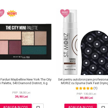
 Farduri Maybelline New York The City
Set pentru autobronzare profesiona
i Palette, 540 Diamond District, 6 g
MORIZ cu Spuma Dark Fast Drying
Manusa Velvet Tanning Mitt
(1)
PRP: 58,00 Lei
PRP: 130,00 Lei
39,90 Lei
89,00 Lei
ADAUGA IN COS
ADAUGA IN COS