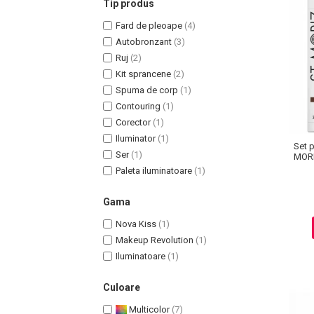
Tip produs
Fard de pleoape
(4)
Autobronzant
(3)
Ruj
(2)
Kit sprancene
(2)
Uleiuri pentru Par
Spuma de corp
(1)
Uleiuri pentru Corp
Contouring
(1)
Uleiuri Unghii / Cuticule
Corector
(1)
Uleiuri pentru Ten
Iluminator
(1)
Set 
Ser
(1)
Uleiuri Esentiale
MORI
Paleta iluminatoare
(1)
INGRIJIRE TEN
Gama
Nova Kiss
(1)
Makeup Revolution
(1)
Iluminatoare
(1)
Culoare
Multicolor
(7)