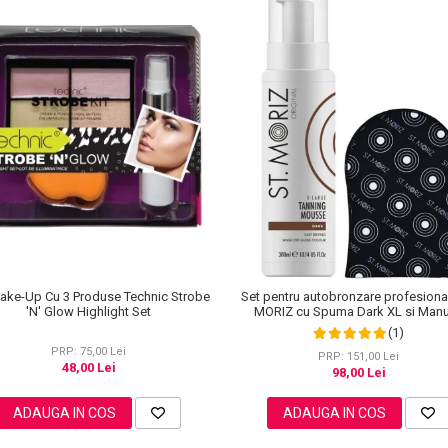
ake-Up Cu 3 Produse Technic Strobe
Set pentru autobronzare profesiona
'N' Glow Highlight Set
MORIZ cu Spuma Dark XL si Man
(1)
PRP: 75,00 Lei
PRP: 151,00 Lei
48,00 Lei
98,00 Lei
ADAUGA IN COS
ADAUGA IN COS