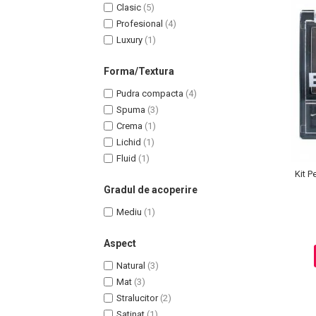
Gel de Curatare
Clasic
(5)
Lotiune Tonica
Profesional
(4)
Luxury
(1)
Hidratare
Contur de Ochi
Forma/Textura
Creme de Noapte
Pudra compacta
(4)
Creme de Zi
Spuma
(3)
Serum / Elixir
Crema
(1)
Antirid
Lichid
(1)
Contur de Ochi
Fluid
(1)
Kit P
Creme de Noapte
Gradul de acoperire
Creme de Zi
Mediu
(1)
Plasturi Antirid
Serum / Elixir
Aspect
Imperfectiuni
Natural
(3)
Iritatii
Mat
(3)
Matifiant si Purifiant
Stralucitor
(2)
Matifiere
Satinat
(1)