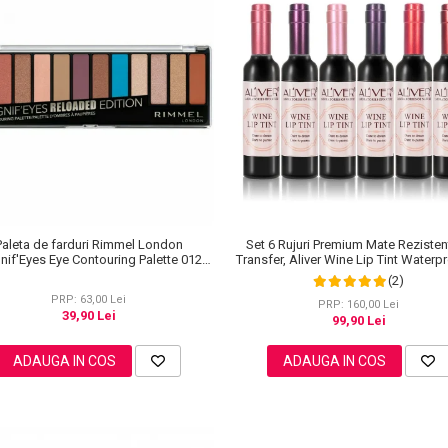
Set 6 Rujuri Premium Mate Rezisten
Paleta de farduri Rimmel London
Transfer, Aliver Wine Lip Tint Waterp
if'Eyes Eye Contouring Palette 012
g X 6 buc
Reloaded Edition, 14.2 g
(2)
PRP: 63,00 Lei
PRP: 160,00 Lei
39,90 Lei
99,90 Lei
ADAUGA IN COS
ADAUGA IN COS