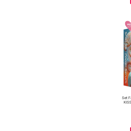
Regenerare
Stralucire
Volum
Ingrijire par
Fiole
Serum-Elixir
Uleiuri
Vopsea de Par
Nuantatoare
Vopsele
Styling
Fixativ
Gel si Ceara
Set F
KIS
Spuma
Perii de Par si Piepteni
INGRIJIRE CORP