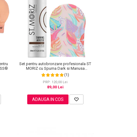
entru
Set pentru autobronzare profesionala ST
ISS®
MORIZ cu Spuma Dark si Manusa
Sunkissed, Hawaiian Edition
(1)
PRP: 120,00 Lei
89,00 Lei
ADAUGA IN COS