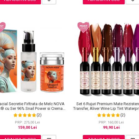
acial Secretie Firltrata de Melc NOVA
Set 6 Rujuri Premium Mate Rezisten
S® cu Ser 96% Snail Power si Crema
Transfer, Aliver Wine Lip Tint Waterp
Advanced Snail 92 All in One
g X 6 buc
(2)
(2)
PRP: 275,00 Lei
PRP: 160,00 Lei
159,00 Lei
99,90 Lei