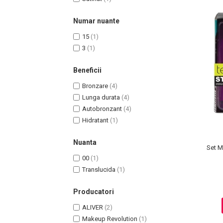
Spray Fixare Machiaj
Numar nuante
Roseata
Pete
15
(1)
Ingrijire Gene
3
(1)
PAR
Beneficii
Bronzare
(4)
Lunga durata
(4)
Autobronzant
(4)
Hidratant
(1)
Nuanta
Set M
00
(1)
Translucida
(1)
Producatori
ALIVER
(2)
Makeup Revolution
(1)