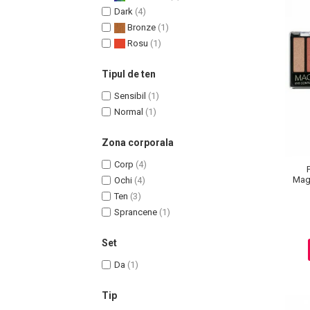
Dark
(4)
Bronze
(1)
Rosu
(1)
Tipul de ten
Sensibil
(1)
Normal
(1)
Zona corporala
Corp
(4)
Magn
Ochi
(4)
Masaj Facial si Drenaj Limfatic
Ten
(3)
Exfolianti si Masti
Sprancene
(1)
Gomaj si Exfoliere
Masti
Set
Plasturi ochi / nas / frunte
Da
(1)
Produse Curatare Ten
Tip
Demachiant si Apa Micelara