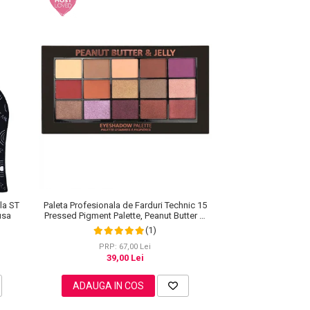
Paleta Profesionala de Farduri Technic 15
la ST
Pressed Pigment Palette, Peanut Butter &
usa
Jelly, 15 Culori, 30 g
(1)
PRP: 67,00 Lei
39,00 Lei
ADAUGA IN COS