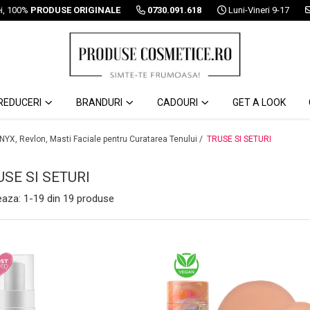
ei, 100%
PRODUSE ORIGINALE
0730.091.618
Luni-Vineri 9-17
REDUCERI
BRANDURI
CADOURI
GET A LOOK
 NYX, Revlon, Masti Faciale pentru Curatarea Tenului /
TRUSE SI SETURI
USE SI SETURI
eaza:
1-
19
din
19
produse