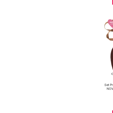
Set P
NOV
Au
Baie si Relaxare