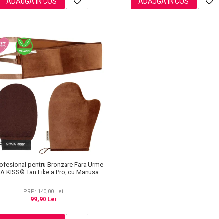
ADAUGA IN COS
ADAUGA IN COS
rofesional pentru Bronzare Fara Urme
A KISS® Tan Like a Pro, cu Manusa
tobronzanta, Manusa Exfolianta si
Aplicator Spate
PRP: 140,00 Lei
99,90 Lei