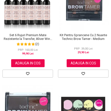
Scrub / Balsam de buze
Netestate pe Animale
Set 6 Rujuri Premium Mate
Kit Pentru Sprancene Cu 2 Nuante
Rezistente la Transfer, Aliver Wine
Technic Brow Tamer - Medium
Lip Tint Waterproof, 7 g X 6 buc
(2)
PRP: 39,00 Lei
PRP: 160,00 Lei
29,90 Lei
99,90 Lei
ADAUGA IN COS
ADAUGA IN COS