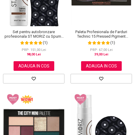
Paleta Profesionala de Farduri
Set pentru autobronzare
Technic 15 Pressed Pigment
profesionala ST MORIZ cu Spuma
Palette, Peanut Butter & Jelly, 15
Dark XL si Manusa
(1)
(1)
Culori, 30 g
PRP: 67,00 Lei
PRP: 151,00 Lei
39,00 Lei
98,00 Lei
ADAUGA IN COS
ADAUGA IN COS