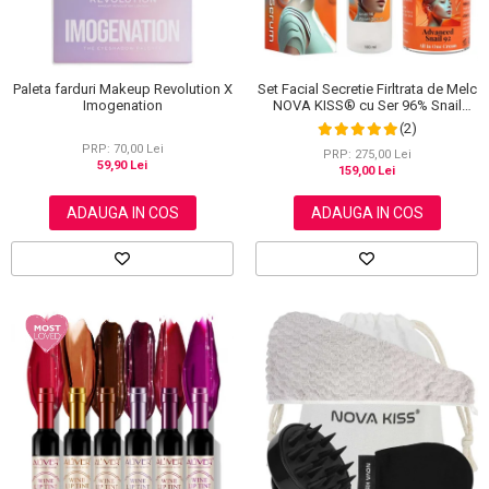
Set Facial Secretie Firltrata de Melc
Paleta farduri Makeup Revolution X
NOVA KISS® cu Ser 96% Snail
Imogenation
Power si Crema Advanced Snail 92
(2)
All in One
PRP: 70,00 Lei
PRP: 275,00 Lei
59,90 Lei
159,00 Lei
ADAUGA IN COS
ADAUGA IN COS