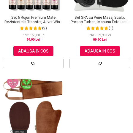
Set SPA cu Perie Masaj Scalp,
Set 6 Rujuri Premium Mate
Prosop Turban, Manusa Exfolianta
Rezistente la Transfer, Aliver Wine
si Saculet din Bumbac, NOVA
Lip Tint Waterproof, 7 g X 6 buc
(1)
(2)
KISS®
PRP: 99,90 Lei
PRP: 160,00 Lei
89,90 Lei
99,90 Lei
ADAUGA IN COS
ADAUGA IN COS