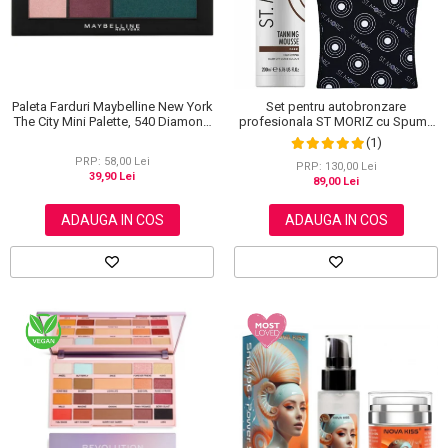
Paleta Farduri Maybelline New York
Set pentru autobronzare
The City Mini Palette, 540 Diamond
profesionala ST MORIZ cu Spuma
District, 6 g
Dark Fast Drying si Manusa Velvet
(1)
Tanning Mitt
PRP: 58,00 Lei
PRP: 130,00 Lei
39,90 Lei
89,00 Lei
ADAUGA IN COS
ADAUGA IN COS