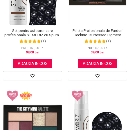
Paleta Profesionala de Farduri
Set pentru autobronzare
Technic 15 Pressed Pigment
profesionala ST MORIZ cu Spuma
Palette, Peanut Butter & Jelly, 15
Dark XL si Manusa
(1)
(1)
Culori, 30 g
PRP: 67,00 Lei
PRP: 151,00 Lei
39,00 Lei
98,00 Lei
ADAUGA IN COS
ADAUGA IN COS