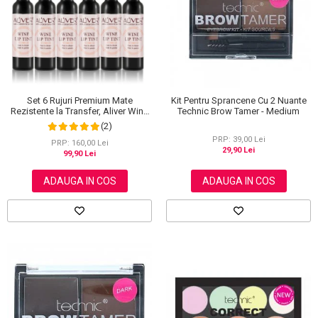
Scrub / Balsam de buze
Netestate pe Animale
Set 6 Rujuri Premium Mate
Kit Pentru Sprancene Cu 2 Nuante
Rezistente la Transfer, Aliver Wine
Technic Brow Tamer - Medium
Lip Tint Waterproof, 7 g X 6 buc
(2)
PRP: 39,00 Lei
PRP: 160,00 Lei
29,90 Lei
99,90 Lei
ADAUGA IN COS
ADAUGA IN COS