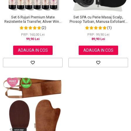
Set SPA cu Perie Masaj Scalp,
Set 6 Rujuri Premium Mate
Prosop Turban, Manusa Exfolianta
Rezistente la Transfer, Aliver Wine
si Saculet din Bumbac, NOVA
Lip Tint Waterproof, 7 g X 6 buc
(1)
(2)
KISS®
PRP: 99,90 Lei
PRP: 160,00 Lei
89,90 Lei
99,90 Lei
ADAUGA IN COS
ADAUGA IN COS