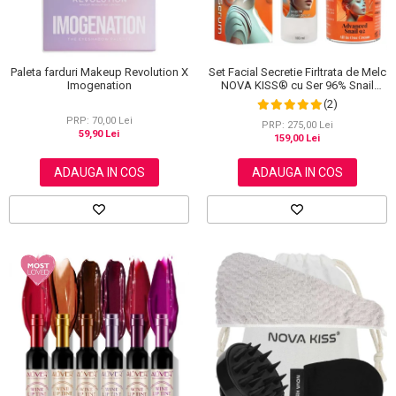
Set Facial Secretie Firltrata de Melc
Paleta farduri Makeup Revolution X
NOVA KISS® cu Ser 96% Snail
Imogenation
Power si Crema Advanced Snail 92
(2)
All in One
PRP: 70,00 Lei
PRP: 275,00 Lei
59,90 Lei
159,00 Lei
ADAUGA IN COS
ADAUGA IN COS