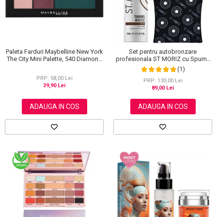
Paleta Farduri Maybelline New York
Set pentru autobronzare
The City Mini Palette, 540 Diamond
profesionala ST MORIZ cu Spuma
District, 6 g
Dark Fast Drying si Manusa Velvet
(1)
Tanning Mitt
PRP: 58,00 Lei
PRP: 130,00 Lei
39,90 Lei
89,00 Lei
ADAUGA IN COS
ADAUGA IN COS