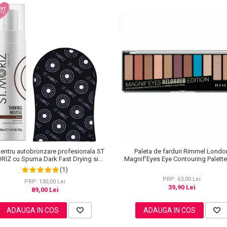
pentru autobronzare profesionala ST
Paleta de farduri Rimmel Londo
RIZ cu Spuma Dark Fast Drying si
Magnif'Eyes Eye Contouring Palett
Manusa Velvet Tanning Mitt
Reloaded Edition, 14.2 g
(1)
PRP: 63,00 Lei
PRP: 130,00 Lei
39,90 Lei
89,00 Lei
ADAUGA IN COS
ADAUGA IN COS