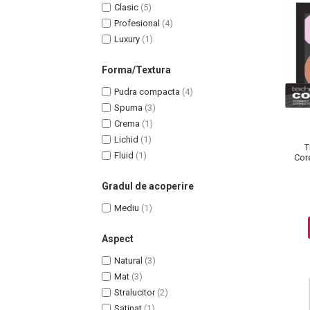
Lotiune Tonica
Clasic
(5)
Hidratare
Profesional
(4)
Luxury
(1)
Contur de Ochi
Creme de Noapte
Forma/Textura
Creme de Zi
Pudra compacta
(4)
Serum / Elixir
Spuma
(3)
Antirid
Crema
(1)
Contur de Ochi
Lichid
(1)
T
Creme de Noapte
Fluid
(1)
Cor
Creme de Zi
Plasturi Antirid
Gradul de acoperire
Serum / Elixir
Mediu
(1)
Imperfectiuni
Iritatii
Aspect
Matifiant si Purifiant
Natural
(3)
Matifiere
Mat
(3)
Spray Fixare Machiaj
Stralucitor
(2)
Roseata
Satinat
(1)