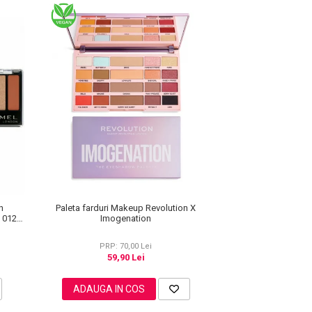
Paleta farduri Makeup Revolution X
n
Imogenation
e 012
PRP: 70,00 Lei
59,90 Lei
ADAUGA IN COS