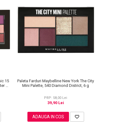
nic 15
Paleta Farduri Maybelline New York The City
ter &
Mini Palette, 540 Diamond District, 6 g
PRP: 58,00 Lei
39,90 Lei
ADAUGA IN COS