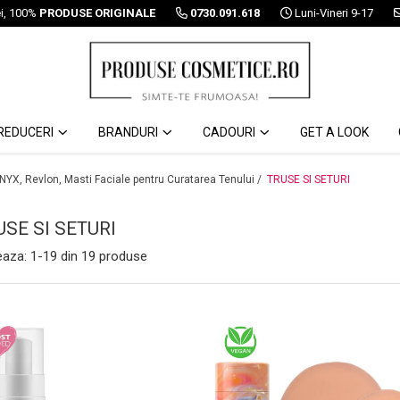
ei, 100%
PRODUSE ORIGINALE
0730.091.618
Luni-Vineri 9-17
REDUCERI
BRANDURI
CADOURI
GET A LOOK
 NYX, Revlon, Masti Faciale pentru Curatarea Tenului /
TRUSE SI SETURI
USE SI SETURI
eaza:
1-
19
din
19
produse