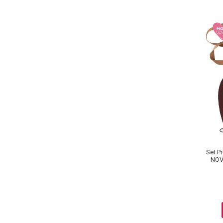
Set P
NOV
Au
Baie si Relaxare
Sapunuri
Saruri si Perle
Uleiuri
Creme si Lotiuni