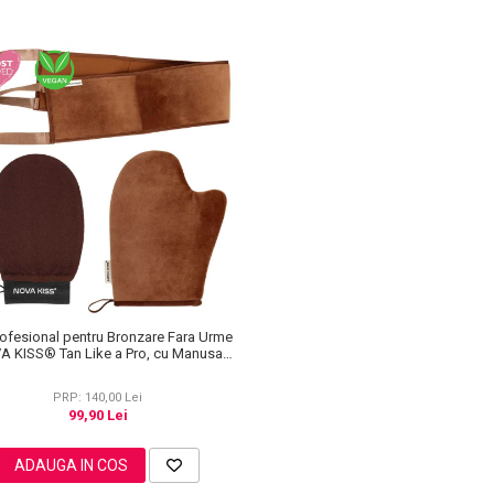
rofesional pentru Bronzare Fara Urme
A KISS® Tan Like a Pro, cu Manusa
tobronzanta, Manusa Exfolianta si
Aplicator Spate
PRP: 140,00 Lei
99,90 Lei
ADAUGA IN COS