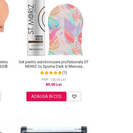
entru
Set pentru autobronzare profesionala ST
ISS®
MORIZ cu Spuma Dark si Manusa
Sunkissed, Hawaiian Edition
(1)
PRP: 120,00 Lei
89,00 Lei
ADAUGA IN COS