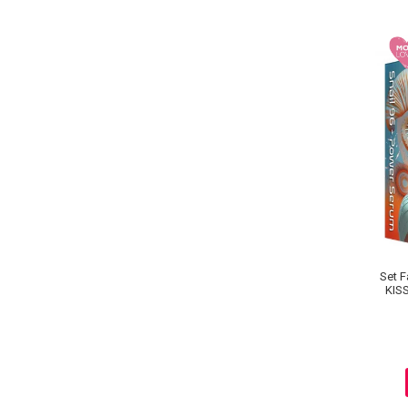
Ingrijire par
Fiole
Serum-Elixir
Uleiuri
Vopsea de Par
Nuantatoare
Vopsele
Styling
Fixativ
Gel si Ceara
Spuma
Set F
Perii de Par si Piepteni
KIS
INGRIJIRE CORP