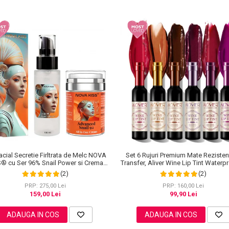
acial Secretie Firltrata de Melc NOVA
Set 6 Rujuri Premium Mate Rezisten
S® cu Ser 96% Snail Power si Crema
Transfer, Aliver Wine Lip Tint Waterp
Advanced Snail 92 All in One
g X 6 buc
(2)
(2)
PRP: 275,00 Lei
PRP: 160,00 Lei
159,00 Lei
99,90 Lei
ADAUGA IN COS
ADAUGA IN COS