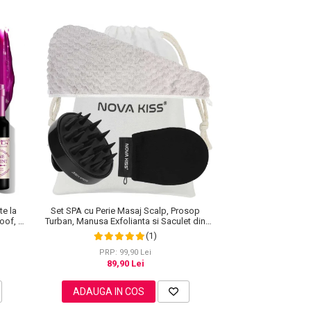
te la
Set SPA cu Perie Masaj Scalp, Prosop
roof, 7
Turban, Manusa Exfolianta si Saculet din
Bumbac, NOVA KISS®
(1)
PRP: 99,90 Lei
89,90 Lei
ADAUGA IN COS