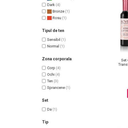
Dark
(4)
Bronze
(1)
Rosu
(1)
Tipul de ten
Sensibil
(1)
Normal
(1)
Zona corporala
Set 
Transf
Corp
(4)
Masaj Facial si Drenaj Limfatic
Ochi
(4)
Exfolianti si Masti
Ten
(3)
Gomaj si Exfoliere
Sprancene
(1)
Masti
Plasturi ochi / nas / frunte
Set
Produse Curatare Ten
Da
(1)
Demachiant si Apa Micelara
Tip
Gel de Curatare