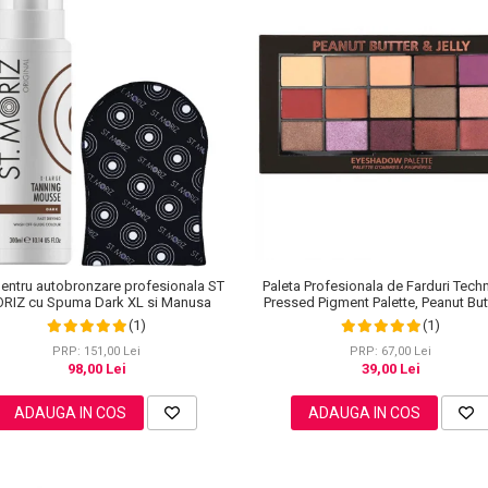
Paleta Profesionala de Farduri Tech
pentru autobronzare profesionala ST
Pressed Pigment Palette, Peanut But
RIZ cu Spuma Dark XL si Manusa
Jelly, 15 Culori, 30 g
(1)
(1)
PRP: 67,00 Lei
PRP: 151,00 Lei
39,00 Lei
98,00 Lei
ADAUGA IN COS
ADAUGA IN COS