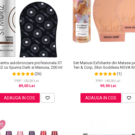
Set Manusi Exfoliante din Matase p
pentru autobronzare profesionala ST
Ten & Corp, Skin Goddess NOVA K
Z cu Spuma Dark si Manusa, 200 ml
(1)
(26)
PRP: 140,00 Lei
PRP: 132,00 Lei
99,90 Lei
89,00 Lei
ADAUGA IN COS
ADAUGA IN COS