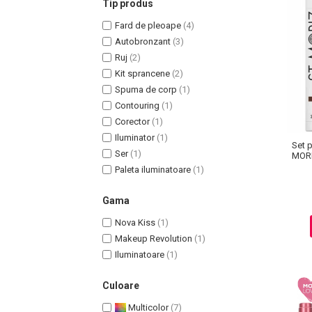
Tip produs
Fard de pleoape
(4)
Autobronzant
(3)
Ruj
(2)
Kit sprancene
(2)
Uleiuri pentru Par
Spuma de corp
(1)
Uleiuri pentru Corp
Contouring
(1)
Uleiuri Unghii / Cuticule
Corector
(1)
Uleiuri pentru Ten
Iluminator
(1)
Set 
Uleiuri Esentiale
Ser
(1)
MORI
INGRIJIRE TEN
Paleta iluminatoare
(1)
Gama
Nova Kiss
(1)
Makeup Revolution
(1)
Iluminatoare
(1)
Culoare
Multicolor
(7)