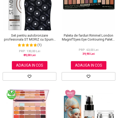
Set pentru autobronzare
Paleta de farduri Rimmel London
profesionala ST MORIZ cu Spuma
Magnif'Eyes Eye Contouring Palette
Dark Fast Drying si Manusa Velvet
012 Reloaded Edition, 14.2 g
(1)
Tanning Mitt
PRP: 63,00 Lei
PRP: 130,00 Lei
39,90 Lei
89,00 Lei
ADAUGA IN COS
ADAUGA IN COS