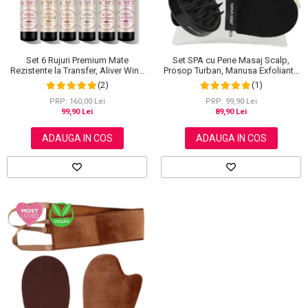
Set SPA cu Perie Masaj Scalp,
Set 6 Rujuri Premium Mate
Prosop Turban, Manusa Exfolianta
Rezistente la Transfer, Aliver Wine
si Saculet din Bumbac, NOVA
Lip Tint Waterproof, 7 g X 6 buc
(1)
(2)
KISS®
PRP: 99,90 Lei
PRP: 160,00 Lei
89,90 Lei
99,90 Lei
ADAUGA IN COS
ADAUGA IN COS