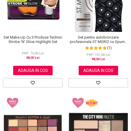
Set Make-Up Cu 3 Produse Technic
Set pentru autobronzare
Strobe 'N' Glow Highlight Set
profesionala ST MORIZ cu Spuma
Dark XL si Manusa
(1)
PRP: 75,00 Lei
PRP: 151,00 Lei
48,00 Lei
98,00 Lei
ADAUGA IN COS
ADAUGA IN COS