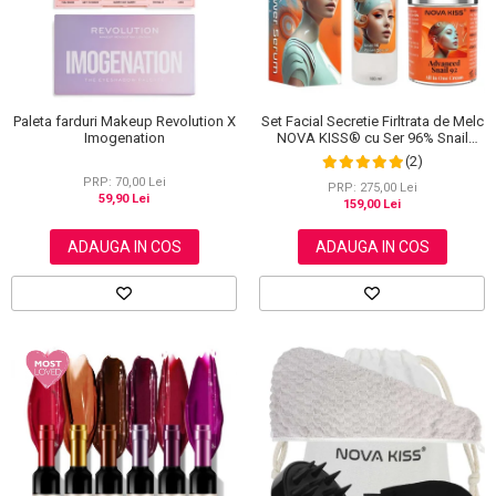
Set Facial Secretie Firltrata de Melc
Paleta farduri Makeup Revolution X
NOVA KISS® cu Ser 96% Snail
Imogenation
Power si Crema Advanced Snail 92
(2)
All in One
PRP: 70,00 Lei
PRP: 275,00 Lei
59,90 Lei
159,00 Lei
ADAUGA IN COS
ADAUGA IN COS