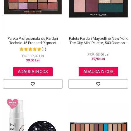
Paleta Farduri Maybelline New York
Paleta Profesionala de Farduri
The City Mini Palette, 540 Diamond
Technic 15 Pressed Pigment
District, 6 g
Palette, Peanut Butter & Jelly, 15
(1)
Culori, 30 g
PRP: 58,00 Lei
PRP: 67,00 Lei
39,90 Lei
39,00 Lei
ADAUGA IN COS
ADAUGA IN COS