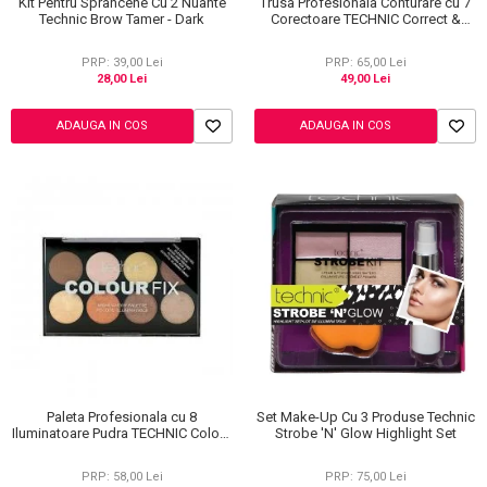
Kit Pentru Sprancene Cu 2 Nuante
Trusa Profesionala Conturare cu 7
Technic Brow Tamer - Dark
Corectoare TECHNIC Correct &
Contour
PRP: 39,00 Lei
PRP: 65,00 Lei
28,00 Lei
49,00 Lei
ADAUGA IN COS
ADAUGA IN COS
Paleta Profesionala cu 8
Set Make-Up Cu 3 Produse Technic
Iluminatoare Pudra TECHNIC Colour
Strobe 'N' Glow Highlight Set
Fix Highlighter Palette, 15.6g
PRP: 58,00 Lei
PRP: 75,00 Lei