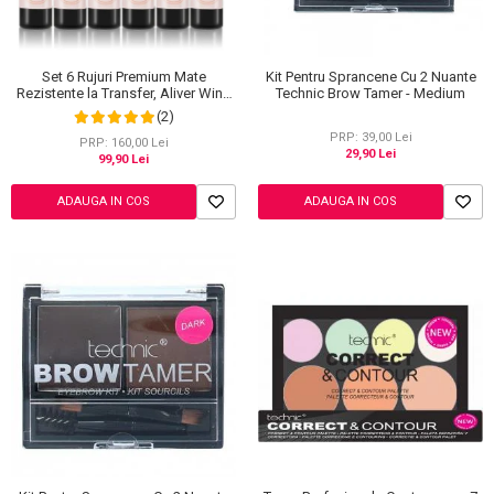
Ingrijire Gene
Lipgloss / Luciu buze
Ruj
Scrub / Balsam de buze
Set 6 Rujuri Premium Mate
Kit Pentru Sprancene Cu 2 Nuante
Rezistente la Transfer, Aliver Wine
Technic Brow Tamer - Medium
Netestate pe Animale
Lip Tint Waterproof, 7 g X 6 buc
(2)
PRP: 39,00 Lei
PRP: 160,00 Lei
29,90 Lei
99,90 Lei
ADAUGA IN COS
ADAUGA IN COS