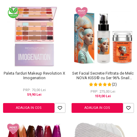
Set Facial Secretie Firltrata de Melc
Paleta farduri Makeup Revolution X
NOVA KISS® cu Ser 96% Snail
Imogenation
Power si Crema Advanced Snail 92
(2)
All in One
PRP: 70,00 Lei
PRP: 275,00 Lei
59,90 Lei
159,00 Lei
ADAUGA IN COS
ADAUGA IN COS