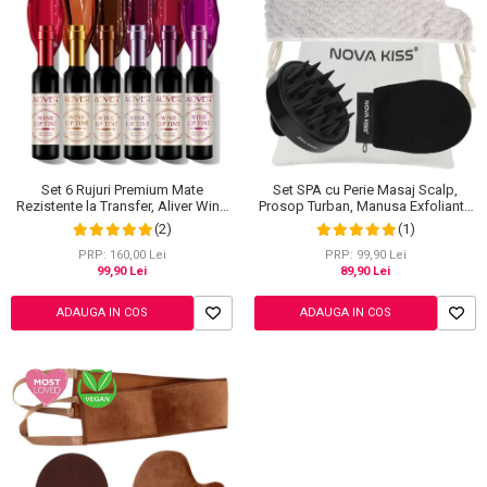
Set SPA cu Perie Masaj Scalp,
Set 6 Rujuri Premium Mate
Prosop Turban, Manusa Exfolianta
Rezistente la Transfer, Aliver Wine
si Saculet din Bumbac, NOVA
Lip Tint Waterproof, 7 g X 6 buc
(1)
(2)
KISS®
PRP: 99,90 Lei
PRP: 160,00 Lei
89,90 Lei
99,90 Lei
ADAUGA IN COS
ADAUGA IN COS