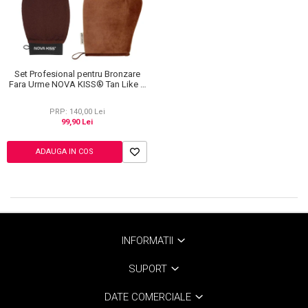
Set Profesional pentru Bronzare
Fara Urme NOVA KISS® Tan Like a
Pro, cu Manusa Autobronzanta,
Manusa Exfolianta si Aplicator
PRP: 140,00 Lei
Spate
99,90 Lei
ADAUGA IN COS
INFORMATII
SUPORT
DATE COMERCIALE