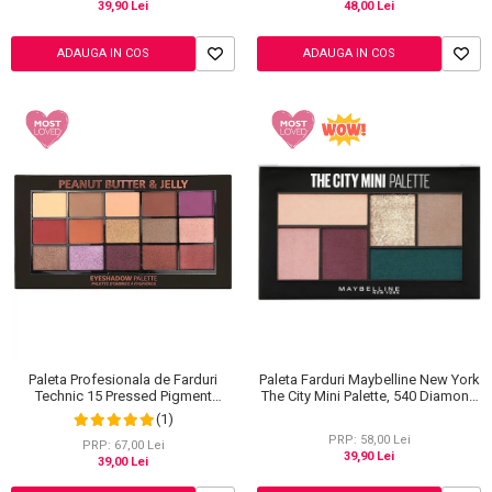
39,90 Lei
48,00 Lei
ADAUGA IN COS
ADAUGA IN COS
Paleta Farduri Maybelline New York
Paleta Profesionala de Farduri
The City Mini Palette, 540 Diamond
Technic 15 Pressed Pigment
District, 6 g
Palette, Peanut Butter & Jelly, 15
(1)
Culori, 30 g
PRP: 58,00 Lei
PRP: 67,00 Lei
39,90 Lei
39,00 Lei