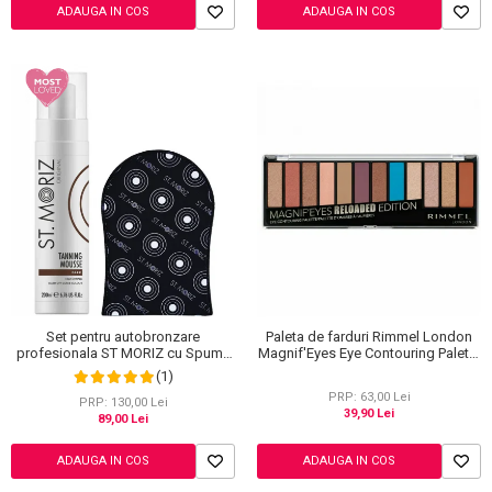
ADAUGA IN COS
ADAUGA IN COS
Set pentru autobronzare
Paleta de farduri Rimmel London
profesionala ST MORIZ cu Spuma
Magnif'Eyes Eye Contouring Palette
Dark Fast Drying si Manusa Velvet
012 Reloaded Edition, 14.2 g
(1)
Tanning Mitt
PRP: 63,00 Lei
PRP: 130,00 Lei
39,90 Lei
89,00 Lei
ADAUGA IN COS
ADAUGA IN COS