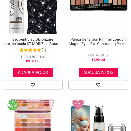
Set pentru autobronzare
Paleta de farduri Rimmel London
profesionala ST MORIZ cu Spuma
Magnif'Eyes Eye Contouring Palette
Dark Fast Drying si Manusa Velvet
012 Reloaded Edition, 14.2 g
(1)
Tanning Mitt
PRP: 63,00 Lei
PRP: 130,00 Lei
39,90 Lei
89,00 Lei
ADAUGA IN COS
ADAUGA IN COS