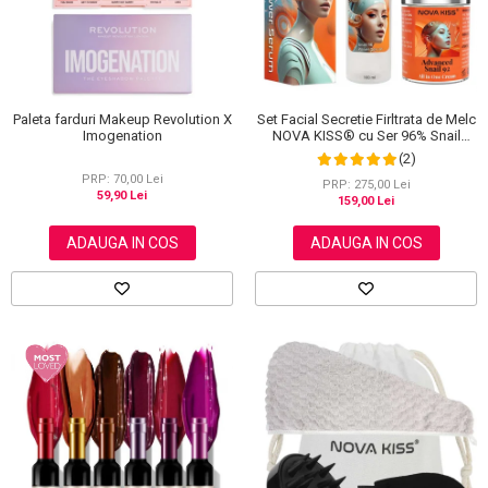
Set Facial Secretie Firltrata de Melc
Paleta farduri Makeup Revolution X
NOVA KISS® cu Ser 96% Snail
Imogenation
Power si Crema Advanced Snail 92
(2)
All in One
PRP: 70,00 Lei
PRP: 275,00 Lei
59,90 Lei
159,00 Lei
ADAUGA IN COS
ADAUGA IN COS