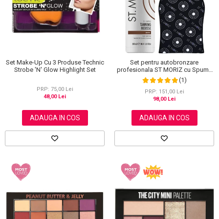
Set Make-Up Cu 3 Produse Technic
Set pentru autobronzare
Strobe 'N' Glow Highlight Set
profesionala ST MORIZ cu Spuma
Dark XL si Manusa
(1)
PRP: 75,00 Lei
PRP: 151,00 Lei
48,00 Lei
98,00 Lei
ADAUGA IN COS
ADAUGA IN COS