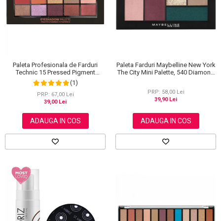
Paleta Farduri Maybelline New York
Paleta Profesionala de Farduri
The City Mini Palette, 540 Diamond
Technic 15 Pressed Pigment
District, 6 g
Palette, Peanut Butter & Jelly, 15
(1)
Culori, 30 g
PRP: 58,00 Lei
PRP: 67,00 Lei
39,90 Lei
39,00 Lei
ADAUGA IN COS
ADAUGA IN COS