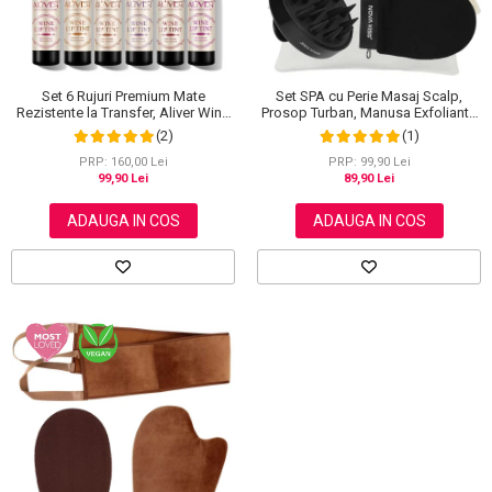
Set SPA cu Perie Masaj Scalp,
Set 6 Rujuri Premium Mate
Prosop Turban, Manusa Exfolianta
Rezistente la Transfer, Aliver Wine
si Saculet din Bumbac, NOVA
Lip Tint Waterproof, 7 g X 6 buc
(1)
(2)
KISS®
PRP: 99,90 Lei
PRP: 160,00 Lei
89,90 Lei
99,90 Lei
ADAUGA IN COS
ADAUGA IN COS