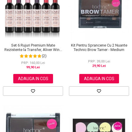
Scrub / Balsam de buze
Netestate pe Animale
Set 6 Rujuri Premium Mate
Kit Pentru Sprancene Cu 2 Nuante
Rezistente la Transfer, Aliver Wine
Technic Brow Tamer - Medium
Lip Tint Waterproof, 7 g X 6 buc
(2)
PRP: 39,00 Lei
PRP: 160,00 Lei
29,90 Lei
99,90 Lei
ADAUGA IN COS
ADAUGA IN COS