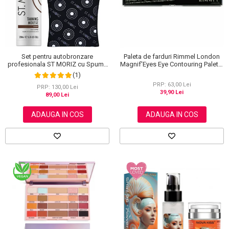
Set pentru autobronzare
Paleta de farduri Rimmel London
profesionala ST MORIZ cu Spuma
Magnif'Eyes Eye Contouring Palette
Dark Fast Drying si Manusa Velvet
012 Reloaded Edition, 14.2 g
(1)
Tanning Mitt
PRP: 63,00 Lei
PRP: 130,00 Lei
39,90 Lei
89,00 Lei
ADAUGA IN COS
ADAUGA IN COS