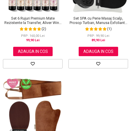
Set SPA cu Perie Masaj Scalp,
Set 6 Rujuri Premium Mate
Prosop Turban, Manusa Exfolianta
Rezistente la Transfer, Aliver Wine
si Saculet din Bumbac, NOVA
Lip Tint Waterproof, 7 g X 6 buc
(1)
(2)
KISS®
PRP: 99,90 Lei
PRP: 160,00 Lei
89,90 Lei
99,90 Lei
ADAUGA IN COS
ADAUGA IN COS