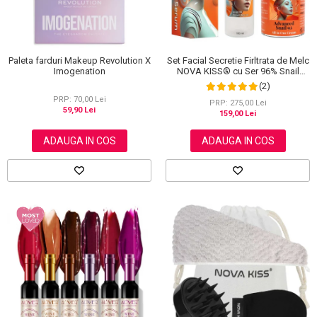
Set Facial Secretie Firltrata de Melc
Paleta farduri Makeup Revolution X
NOVA KISS® cu Ser 96% Snail
Imogenation
Power si Crema Advanced Snail 92
(2)
All in One
PRP: 70,00 Lei
PRP: 275,00 Lei
59,90 Lei
159,00 Lei
ADAUGA IN COS
ADAUGA IN COS