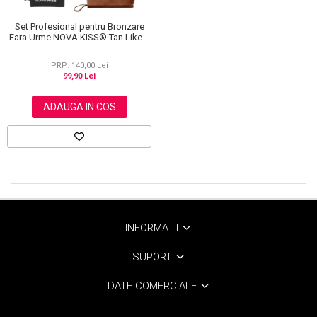
Set Profesional pentru Bronzare
Fara Urme NOVA KISS® Tan Like a
Pro, cu Manusa Autobronzanta,
Manusa Exfolianta si Aplicator
PRP: 140,00 Lei
Spate
99,90 Lei
ADAUGA IN COS
INFORMATII
SUPORT
DATE COMERCIALE