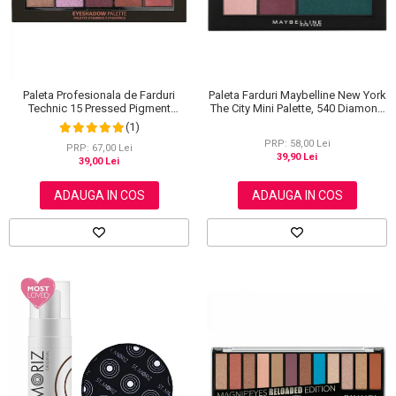
Paleta Farduri Maybelline New York
Paleta Profesionala de Farduri
The City Mini Palette, 540 Diamond
Technic 15 Pressed Pigment
District, 6 g
Palette, Peanut Butter & Jelly, 15
(1)
Culori, 30 g
PRP: 58,00 Lei
PRP: 67,00 Lei
39,90 Lei
39,00 Lei
ADAUGA IN COS
ADAUGA IN COS