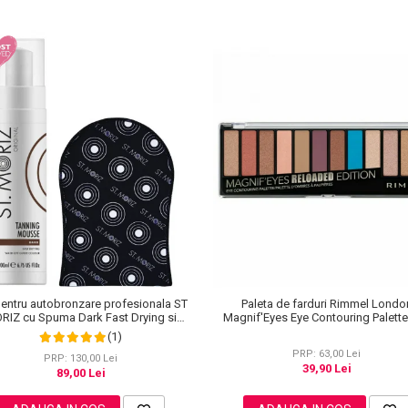
pentru autobronzare profesionala ST
Paleta de farduri Rimmel Londo
RIZ cu Spuma Dark Fast Drying si
Magnif'Eyes Eye Contouring Palett
Manusa Velvet Tanning Mitt
Reloaded Edition, 14.2 g
(1)
PRP: 63,00 Lei
PRP: 130,00 Lei
39,90 Lei
89,00 Lei