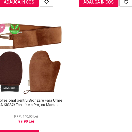
ADAUGA IN COS
ADAUGA IN COS
rofesional pentru Bronzare Fara Urme
A KISS® Tan Like a Pro, cu Manusa
tobronzanta, Manusa Exfolianta si
Aplicator Spate
PRP: 140,00 Lei
99,90 Lei