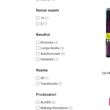
Pete
Numar nuante
Ingrijire Gene
15
(1)
PAR
3
(1)
Beneficii
Bronzare
(4)
Lunga durata
(4)
Autobronzant
(4)
Hidratant
(1)
Nuanta
Set M
00
(1)
Translucida
(1)
Producatori
ALIVER
(2)
Makeup Revolution
(1)