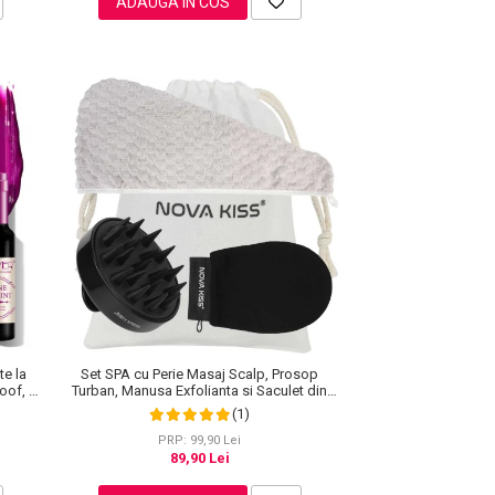
ADAUGA IN COS
te la
Set SPA cu Perie Masaj Scalp, Prosop
roof, 7
Turban, Manusa Exfolianta si Saculet din
Bumbac, NOVA KISS®
(1)
PRP: 99,90 Lei
89,90 Lei