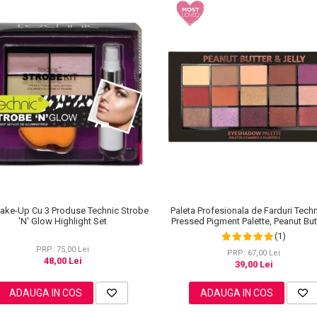
ake-Up Cu 3 Produse Technic Strobe
Paleta Profesionala de Farduri Tech
'N' Glow Highlight Set
Pressed Pigment Palette, Peanut But
Jelly, 15 Culori, 30 g
(1)
PRP: 75,00 Lei
PRP: 67,00 Lei
48,00 Lei
39,00 Lei
ADAUGA IN COS
ADAUGA IN COS