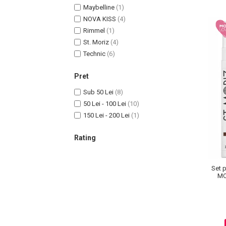
Maybelline
(1)
NOVA KISS
(4)
Rimmel
(1)
Sampoane Colorante
St. Moriz
(4)
Sampon
Technic
(6)
Anti-Cadere
Pret
Anti-Matreata
Sub 50 Lei
(8)
Par Cret
50 Lei - 100 Lei
(10)
Par Gras
150 Lei - 200 Lei
(1)
Par Normal
Par Uscat / Deteriorat
Rating
Par Vopsit
Balsam si Masca
Set 
Indreptare
MO
Par Vopsit
Regenerare
Stralucire
Volum