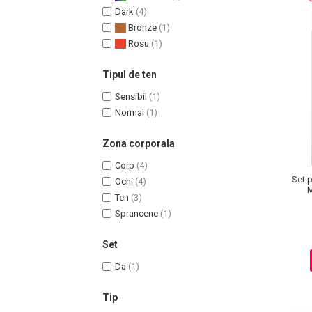
Dark
(4)
Bronze
(1)
Rosu
(1)
Tipul de ten
Sensibil
(1)
Normal
(1)
Zona corporala
Corp
(4)
Masaj Facial si Drenaj Limfatic
Set 
Ochi
(4)
Exfolianti si Masti
M
Ten
(3)
Gomaj si Exfoliere
Sprancene
(1)
Masti
Plasturi ochi / nas / frunte
Set
Produse Curatare Ten
Da
(1)
Demachiant si Apa Micelara
Tip
Gel de Curatare