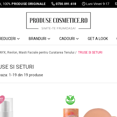
ei, 100%
PRODUSE ORIGINALE
0730.091.618
Luni-Vineri 9-17
REDUCERI
BRANDURI
CADOURI
GET A LOOK
 NYX, Revlon, Masti Faciale pentru Curatarea Tenului /
TRUSE SI SETURI
USE SI SETURI
eaza:
1-
19
din
19
produse