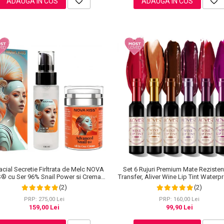
ADAUGA IN COS
ADAUGA IN COS
acial Secretie Firltrata de Melc NOVA
Set 6 Rujuri Premium Mate Rezisten
S® cu Ser 96% Snail Power si Crema
Transfer, Aliver Wine Lip Tint Waterp
Advanced Snail 92 All in One
g X 6 buc
(2)
(2)
PRP: 275,00 Lei
PRP: 160,00 Lei
159,00 Lei
99,90 Lei