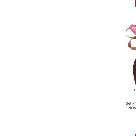
Baie si Relaxare
Set P
NOV
Sapunuri
Au
Saruri si Perle
Uleiuri
Creme si Lotiuni