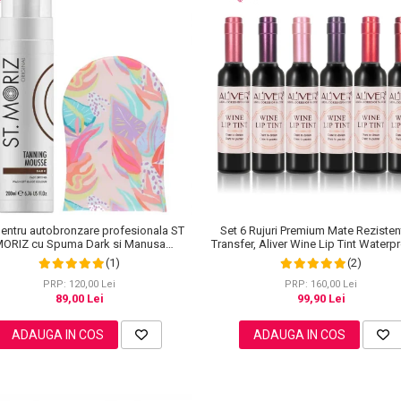
Set 6 Rujuri Premium Mate Rezisten
pentru autobronzare profesionala ST
Transfer, Aliver Wine Lip Tint Waterp
ORIZ cu Spuma Dark si Manusa
g X 6 buc
Sunkissed, Hawaiian Edition
(2)
(1)
PRP: 160,00 Lei
PRP: 120,00 Lei
99,90 Lei
89,00 Lei
ADAUGA IN COS
ADAUGA IN COS