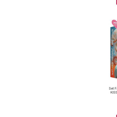
Ingrijire par
Fiole
Serum-Elixir
Uleiuri
Vopsea de Par
Nuantatoare
Vopsele
Styling
Fixativ
Gel si Ceara
Spuma
Perii de Par si Piepteni
INGRIJIRE CORP
Set F
KIS