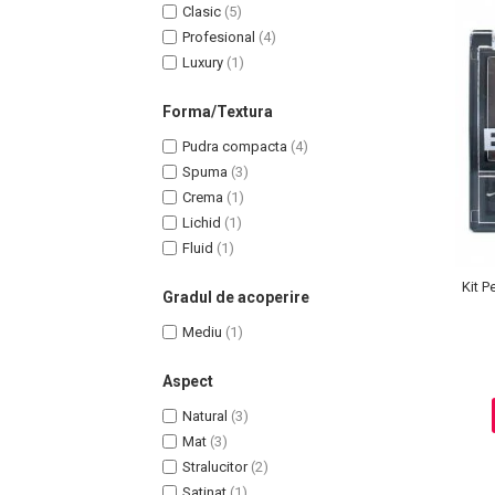
Lotiune Tonica
Clasic
(5)
Hidratare
Profesional
(4)
Luxury
(1)
Contur de Ochi
Creme de Noapte
Forma/Textura
Creme de Zi
Pudra compacta
(4)
Serum / Elixir
Spuma
(3)
Antirid
Crema
(1)
Contur de Ochi
Lichid
(1)
Creme de Noapte
Fluid
(1)
Creme de Zi
Kit P
Plasturi Antirid
Gradul de acoperire
Serum / Elixir
Mediu
(1)
Imperfectiuni
Iritatii
Aspect
Matifiant si Purifiant
Natural
(3)
Matifiere
Mat
(3)
Spray Fixare Machiaj
Stralucitor
(2)
Roseata
Satinat
(1)