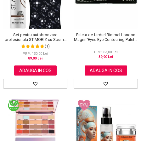
Set pentru autobronzare
Paleta de farduri Rimmel London
profesionala ST MORIZ cu Spuma
Magnif'Eyes Eye Contouring Palette
Dark Fast Drying si Manusa Velvet
012 Reloaded Edition, 14.2 g
(1)
Tanning Mitt
PRP: 63,00 Lei
PRP: 130,00 Lei
39,90 Lei
89,00 Lei
ADAUGA IN COS
ADAUGA IN COS