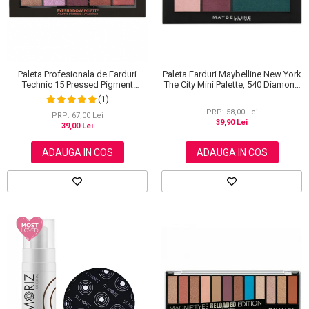
Paleta Farduri Maybelline New York
Paleta Profesionala de Farduri
The City Mini Palette, 540 Diamond
Technic 15 Pressed Pigment
District, 6 g
Palette, Peanut Butter & Jelly, 15
(1)
Culori, 30 g
PRP: 58,00 Lei
PRP: 67,00 Lei
39,90 Lei
39,00 Lei
ADAUGA IN COS
ADAUGA IN COS