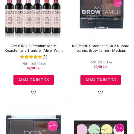
Scrub / Balsam de buze
Netestate pe Animale
Set 6 Rujuri Premium Mate
Kit Pentru Sprancene Cu 2 Nuante
Rezistente la Transfer, Aliver Wine
Technic Brow Tamer - Medium
Lip Tint Waterproof, 7 g X 6 buc
(2)
PRP: 39,00 Lei
PRP: 160,00 Lei
29,90 Lei
99,90 Lei
ADAUGA IN COS
ADAUGA IN COS