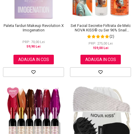
Set Facial Secretie Firltrata de Melc
Paleta farduri Makeup Revolution X
NOVA KISS® cu Ser 96% Snail
Imogenation
Power si Crema Advanced Snail 92
(2)
All in One
PRP: 70,00 Lei
PRP: 275,00 Lei
59,90 Lei
159,00 Lei
ADAUGA IN COS
ADAUGA IN COS