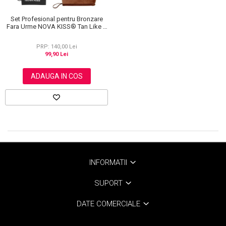
Set Profesional pentru Bronzare
Fara Urme NOVA KISS® Tan Like a
Pro, cu Manusa Autobronzanta,
Manusa Exfolianta si Aplicator
PRP: 140,00 Lei
Spate
99,90 Lei
ADAUGA IN COS
INFORMATII
SUPORT
DATE COMERCIALE