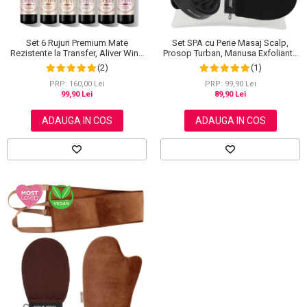
Set SPA cu Perie Masaj Scalp,
Set 6 Rujuri Premium Mate
Prosop Turban, Manusa Exfolianta
Rezistente la Transfer, Aliver Wine
si Saculet din Bumbac, NOVA
Lip Tint Waterproof, 7 g X 6 buc
(1)
(2)
KISS®
PRP: 99,90 Lei
PRP: 160,00 Lei
89,90 Lei
99,90 Lei
ADAUGA IN COS
ADAUGA IN COS