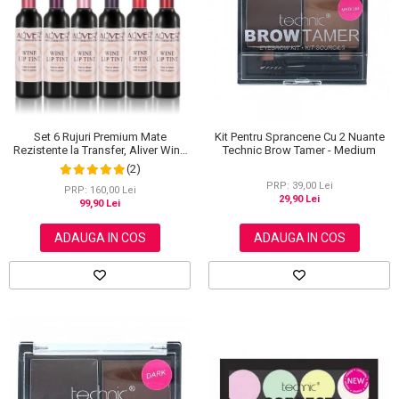
Scrub / Balsam de buze
Netestate pe Animale
Set 6 Rujuri Premium Mate
Kit Pentru Sprancene Cu 2 Nuante
Rezistente la Transfer, Aliver Wine
Technic Brow Tamer - Medium
Lip Tint Waterproof, 7 g X 6 buc
(2)
PRP: 39,00 Lei
PRP: 160,00 Lei
29,90 Lei
99,90 Lei
ADAUGA IN COS
ADAUGA IN COS