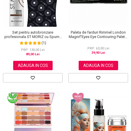
Set pentru autobronzare
Paleta de farduri Rimmel London
profesionala ST MORIZ cu Spuma
Magnif'Eyes Eye Contouring Palette
Dark Fast Drying si Manusa Velvet
012 Reloaded Edition, 14.2 g
(1)
Tanning Mitt
PRP: 63,00 Lei
PRP: 130,00 Lei
39,90 Lei
89,00 Lei
ADAUGA IN COS
ADAUGA IN COS