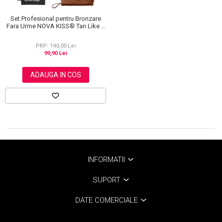
Set Profesional pentru Bronzare
Fara Urme NOVA KISS® Tan Like a
Pro, cu Manusa Autobronzanta,
Manusa Exfolianta si Aplicator
PRP: 140,00 Lei
Spate
99,90 Lei
ADAUGA IN COS
INFORMATII
SUPORT
DATE COMERCIALE