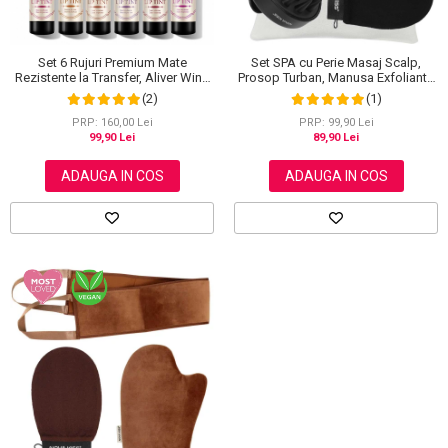
Set SPA cu Perie Masaj Scalp,
Set 6 Rujuri Premium Mate
Prosop Turban, Manusa Exfolianta
Rezistente la Transfer, Aliver Wine
si Saculet din Bumbac, NOVA
Lip Tint Waterproof, 7 g X 6 buc
(1)
(2)
KISS®
PRP: 99,90 Lei
PRP: 160,00 Lei
89,90 Lei
99,90 Lei
ADAUGA IN COS
ADAUGA IN COS