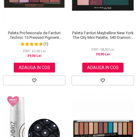
Paleta Farduri Maybelline New York
Paleta Profesionala de Farduri
The City Mini Palette, 540 Diamond
Technic 15 Pressed Pigment
District, 6 g
Palette, Peanut Butter & Jelly, 15
(1)
Culori, 30 g
PRP: 58,00 Lei
PRP: 67,00 Lei
39,90 Lei
39,00 Lei
ADAUGA IN COS
ADAUGA IN COS