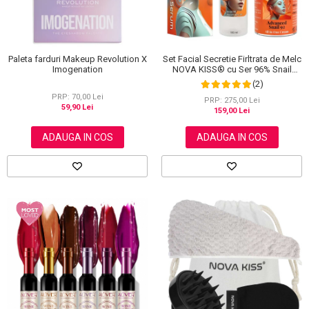
Set Facial Secretie Firltrata de Melc
Paleta farduri Makeup Revolution X
NOVA KISS® cu Ser 96% Snail
Imogenation
Power si Crema Advanced Snail 92
(2)
All in One
PRP: 70,00 Lei
PRP: 275,00 Lei
59,90 Lei
159,00 Lei
ADAUGA IN COS
ADAUGA IN COS