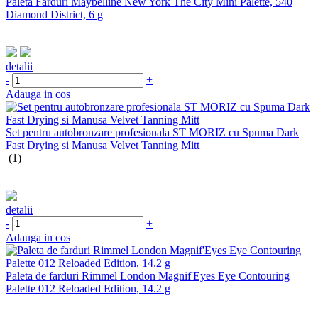
Paleta Farduri Maybelline New York The City Mini Palette, 540
Diamond District, 6 g
detalii
-
+
Adauga in cos
Set pentru autobronzare profesionala ST MORIZ cu Spuma Dark
Fast Drying si Manusa Velvet Tanning Mitt
(1)
detalii
-
+
Adauga in cos
Paleta de farduri Rimmel London Magnif'Eyes Eye Contouring
Palette 012 Reloaded Edition, 14.2 g