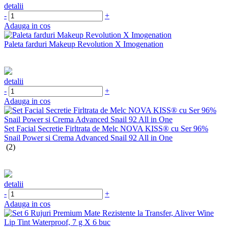
detalii
-
+
Adauga in cos
Paleta farduri Makeup Revolution X Imogenation
detalii
-
+
Adauga in cos
Set Facial Secretie Firltrata de Melc NOVA KISS® cu Ser 96%
Snail Power si Crema Advanced Snail 92 All in One
(2)
detalii
-
+
Adauga in cos