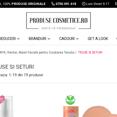
ei, 100%
PRODUSE ORIGINALE
0730.091.618
Luni-Vineri 9-17
REDUCERI
BRANDURI
CADOURI
GET A LOOK
 NYX, Revlon, Masti Faciale pentru Curatarea Tenului /
TRUSE SI SETURI
USE SI SETURI
eaza:
1-
19
din
19
produse