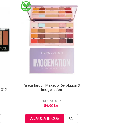
Paleta farduri Makeup Revolution X
n
Imogenation
e 012
PRP: 70,00 Lei
59,90 Lei
ADAUGA IN COS