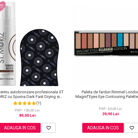
pentru autobronzare profesionala ST
Paleta de farduri Rimmel Londo
RIZ cu Spuma Dark Fast Drying si
Magnif'Eyes Eye Contouring Palett
Manusa Velvet Tanning Mitt
Reloaded Edition, 14.2 g
(1)
PRP: 63,00 Lei
PRP: 130,00 Lei
39,90 Lei
89,00 Lei
ADAUGA IN COS
ADAUGA IN COS