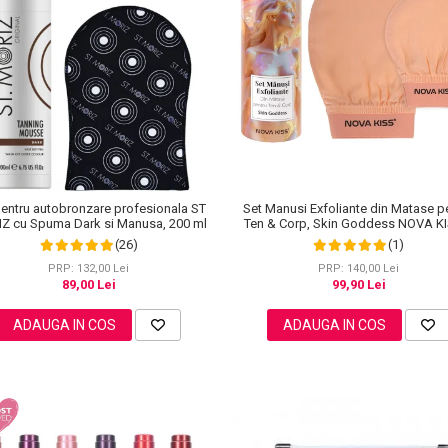
Set Manusi Exfoliante din Matase p
pentru autobronzare profesionala ST
Ten & Corp, Skin Goddess NOVA K
Z cu Spuma Dark si Manusa, 200 ml
(1)
(26)
PRP: 140,00 Lei
PRP: 132,00 Lei
99,90 Lei
89,00 Lei
ADAUGA IN COS
ADAUGA IN COS