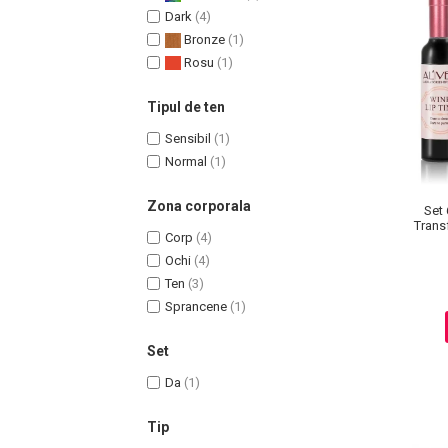
Dark
(4)
Bronze
(1)
Rosu
(1)
Tipul de ten
Sensibil
(1)
Normal
(1)
Zona corporala
Set 
Transf
Corp
(4)
Masaj Facial si Drenaj Limfatic
Ochi
(4)
Exfolianti si Masti
Ten
(3)
Gomaj si Exfoliere
Sprancene
(1)
Masti
Plasturi ochi / nas / frunte
Set
Produse Curatare Ten
Da
(1)
Demachiant si Apa Micelara
Tip
Gel de Curatare