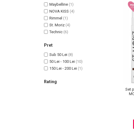
Maybelline
(1)
NOVA KISS
(4)
Rimmel
(1)
Sampoane Colorante
St. Moriz
(4)
Sampon
Technic
(6)
Anti-Cadere
Pret
Anti-Matreata
Sub 50 Lei
(8)
Par Cret
50 Lei - 100 Lei
(10)
Par Gras
150 Lei - 200 Lei
(1)
Par Normal
Par Uscat / Deteriorat
Rating
Par Vopsit
Set 
Balsam si Masca
MO
Indreptare
Par Vopsit
Regenerare
Stralucire
Volum