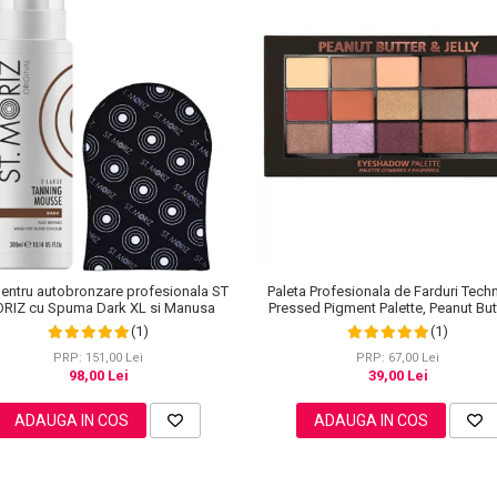
Paleta Profesionala de Farduri Tech
pentru autobronzare profesionala ST
Pressed Pigment Palette, Peanut But
RIZ cu Spuma Dark XL si Manusa
Jelly, 15 Culori, 30 g
(1)
(1)
PRP: 67,00 Lei
PRP: 151,00 Lei
39,00 Lei
98,00 Lei
ADAUGA IN COS
ADAUGA IN COS