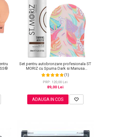
entru
Set pentru autobronzare profesionala ST
ISS®
MORIZ cu Spuma Dark si Manusa
Sunkissed, Hawaiian Edition
(1)
PRP: 120,00 Lei
89,00 Lei
ADAUGA IN COS