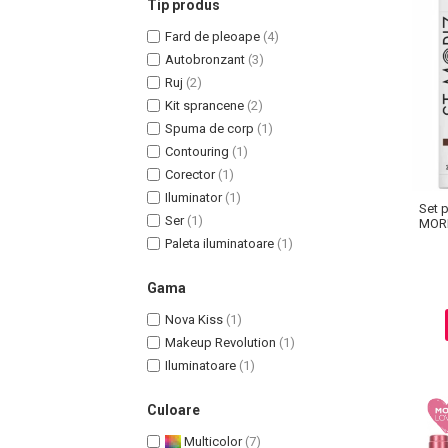
Tip produs
Fard de pleoape
(4)
Autobronzant
(3)
Ruj
(2)
Kit sprancene
(2)
Uleiuri pentru Par
Spuma de corp
(1)
Uleiuri pentru Corp
Contouring
(1)
Uleiuri Unghii / Cuticule
Corector
(1)
Uleiuri pentru Ten
Iluminator
(1)
Set 
Uleiuri Esentiale
Ser
(1)
MORI
INGRIJIRE TEN
Paleta iluminatoare
(1)
Gama
Nova Kiss
(1)
Makeup Revolution
(1)
Iluminatoare
(1)
Culoare
Multicolor
(7)