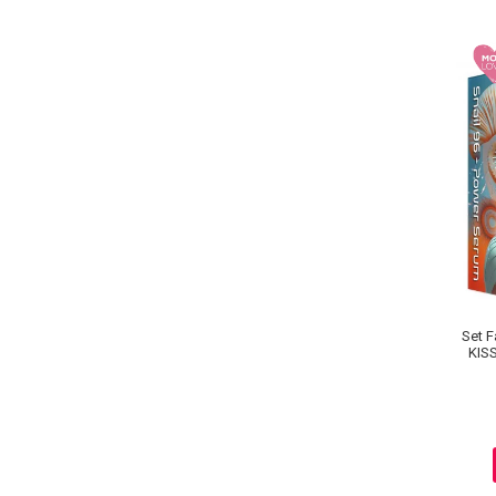
Ingrijire par
Fiole
Serum-Elixir
Uleiuri
Vopsea de Par
Nuantatoare
Vopsele
Styling
Fixativ
Gel si Ceara
Spuma
Set F
Perii de Par si Piepteni
KIS
INGRIJIRE CORP