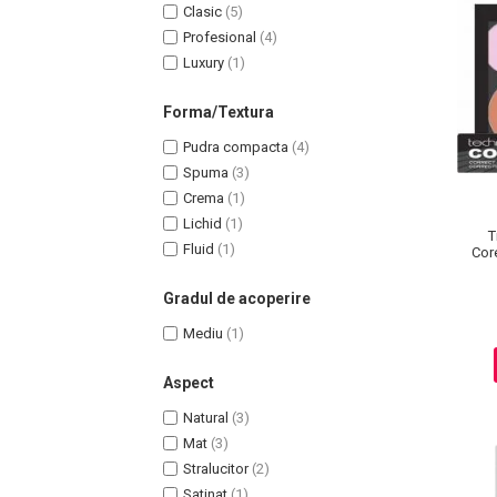
Lotiune Tonica
Clasic
(5)
Hidratare
Profesional
(4)
Luxury
(1)
Contur de Ochi
Creme de Noapte
Forma/Textura
Creme de Zi
Pudra compacta
(4)
Serum / Elixir
Spuma
(3)
Antirid
Crema
(1)
Contur de Ochi
Lichid
(1)
T
Creme de Noapte
Fluid
(1)
Cor
Creme de Zi
Plasturi Antirid
Gradul de acoperire
Serum / Elixir
Mediu
(1)
Imperfectiuni
Iritatii
Aspect
Matifiant si Purifiant
Natural
(3)
Matifiere
Mat
(3)
Spray Fixare Machiaj
Stralucitor
(2)
Roseata
Satinat
(1)