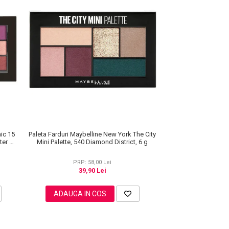
nic 15
Paleta Farduri Maybelline New York The City
ter &
Mini Palette, 540 Diamond District, 6 g
PRP: 58,00 Lei
39,90 Lei
ADAUGA IN COS