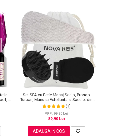
te la
Set SPA cu Perie Masaj Scalp, Prosop
roof, 7
Turban, Manusa Exfolianta si Saculet din
Bumbac, NOVA KISS®
(1)
PRP: 99,90 Lei
89,90 Lei
ADAUGA IN COS