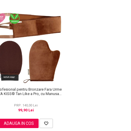
rofesional pentru Bronzare Fara Urme
A KISS® Tan Like a Pro, cu Manusa
tobronzanta, Manusa Exfolianta si
Aplicator Spate
PRP: 140,00 Lei
99,90 Lei
ADAUGA IN COS