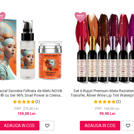
acial Secretie Firltrata de Melc NOVA
Set 6 Rujuri Premium Mate Rezisten
S® cu Ser 96% Snail Power si Crema
Transfer, Aliver Wine Lip Tint Waterp
Advanced Snail 92 All in One
g X 6 buc
(2)
(2)
PRP: 275,00 Lei
PRP: 160,00 Lei
159,00 Lei
99,90 Lei
ADAUGA IN COS
ADAUGA IN COS