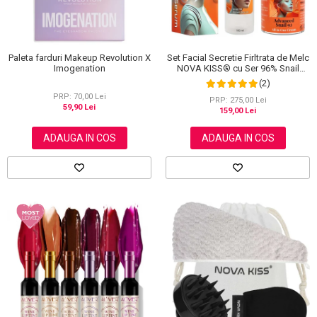
Set Facial Secretie Firltrata de Melc
Paleta farduri Makeup Revolution X
NOVA KISS® cu Ser 96% Snail
Imogenation
Power si Crema Advanced Snail 92
(2)
All in One
PRP: 70,00 Lei
PRP: 275,00 Lei
59,90 Lei
159,00 Lei
ADAUGA IN COS
ADAUGA IN COS