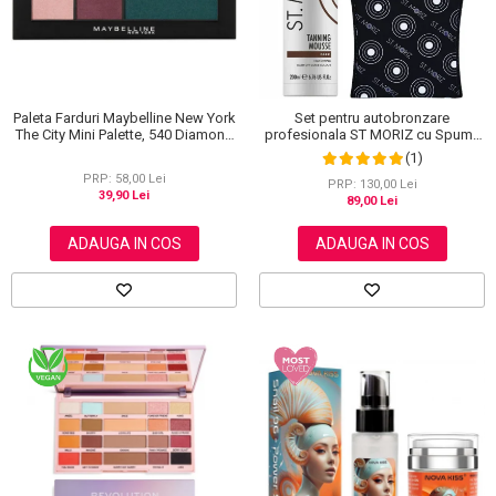
Paleta Farduri Maybelline New York
Set pentru autobronzare
The City Mini Palette, 540 Diamond
profesionala ST MORIZ cu Spuma
District, 6 g
Dark Fast Drying si Manusa Velvet
(1)
Tanning Mitt
PRP: 58,00 Lei
PRP: 130,00 Lei
39,90 Lei
89,00 Lei
ADAUGA IN COS
ADAUGA IN COS