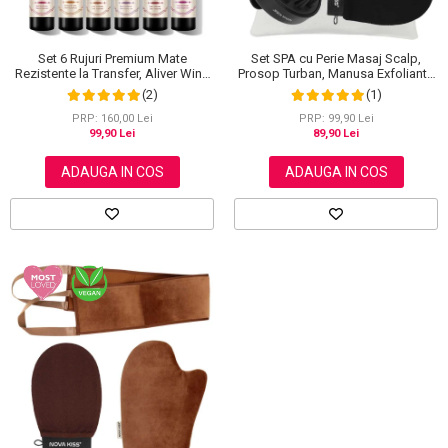
Set SPA cu Perie Masaj Scalp,
Set 6 Rujuri Premium Mate
Prosop Turban, Manusa Exfolianta
Rezistente la Transfer, Aliver Wine
si Saculet din Bumbac, NOVA
Lip Tint Waterproof, 7 g X 6 buc
(1)
(2)
KISS®
PRP: 99,90 Lei
PRP: 160,00 Lei
89,90 Lei
99,90 Lei
ADAUGA IN COS
ADAUGA IN COS