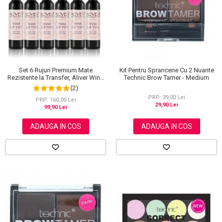
Scrub / Balsam de buze
Netestate pe Animale
Set 6 Rujuri Premium Mate
Kit Pentru Sprancene Cu 2 Nuante
Rezistente la Transfer, Aliver Wine
Technic Brow Tamer - Medium
Lip Tint Waterproof, 7 g X 6 buc
(2)
PRP: 39,00 Lei
PRP: 160,00 Lei
29,90 Lei
99,90 Lei
ADAUGA IN COS
ADAUGA IN COS