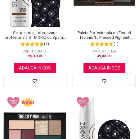
Paleta Profesionala de Farduri
Set pentru autobronzare
Technic 15 Pressed Pigment
profesionala ST MORIZ cu Spuma
Palette, Peanut Butter & Jelly, 15
Dark XL si Manusa
(1)
(1)
Culori, 30 g
PRP: 67,00 Lei
PRP: 151,00 Lei
39,00 Lei
98,00 Lei
ADAUGA IN COS
ADAUGA IN COS