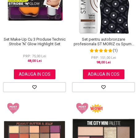
Set Make-Up Cu 3 Produse Technic
Set pentru autobronzare
Strobe 'N' Glow Highlight Set
profesionala ST MORIZ cu Spuma
Dark XL si Manusa
(1)
PRP: 75,00 Lei
PRP: 151,00 Lei
48,00 Lei
98,00 Lei
ADAUGA IN COS
ADAUGA IN COS