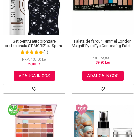
Set pentru autobronzare
Paleta de farduri Rimmel London
profesionala ST MORIZ cu Spuma
Magnif'Eyes Eye Contouring Palette
Dark Fast Drying si Manusa Velvet
012 Reloaded Edition, 14.2 g
(1)
Tanning Mitt
PRP: 63,00 Lei
PRP: 130,00 Lei
39,90 Lei
89,00 Lei
ADAUGA IN COS
ADAUGA IN COS