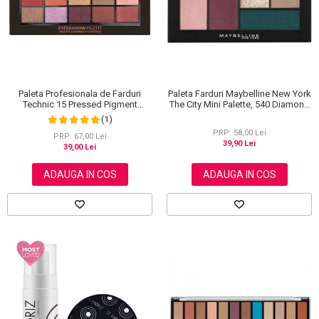
Paleta Farduri Maybelline New York
Paleta Profesionala de Farduri
The City Mini Palette, 540 Diamond
Technic 15 Pressed Pigment
District, 6 g
Palette, Peanut Butter & Jelly, 15
(1)
Culori, 30 g
PRP: 58,00 Lei
PRP: 67,00 Lei
39,90 Lei
39,00 Lei
ADAUGA IN COS
ADAUGA IN COS