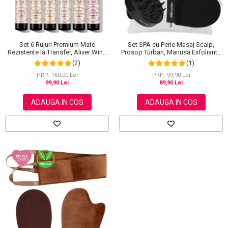
Set SPA cu Perie Masaj Scalp,
Set 6 Rujuri Premium Mate
Prosop Turban, Manusa Exfolianta
Rezistente la Transfer, Aliver Wine
si Saculet din Bumbac, NOVA
Lip Tint Waterproof, 7 g X 6 buc
(1)
(2)
KISS®
PRP: 99,90 Lei
PRP: 160,00 Lei
89,90 Lei
99,90 Lei
ADAUGA IN COS
ADAUGA IN COS