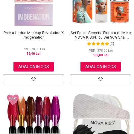
Set Facial Secretie Firltrata de Melc
Paleta farduri Makeup Revolution X
NOVA KISS® cu Ser 96% Snail
Imogenation
Power si Crema Advanced Snail 92
(2)
All in One
PRP: 70,00 Lei
PRP: 275,00 Lei
59,90 Lei
159,00 Lei
ADAUGA IN COS
ADAUGA IN COS