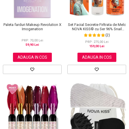
Set Facial Secretie Firltrata de Melc
Paleta farduri Makeup Revolution X
NOVA KISS® cu Ser 96% Snail
Imogenation
Power si Crema Advanced Snail 92
(2)
All in One
PRP: 70,00 Lei
PRP: 275,00 Lei
59,90 Lei
159,00 Lei
ADAUGA IN COS
ADAUGA IN COS