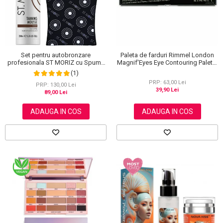
Set pentru autobronzare
Paleta de farduri Rimmel London
profesionala ST MORIZ cu Spuma
Magnif'Eyes Eye Contouring Palette
Dark Fast Drying si Manusa Velvet
012 Reloaded Edition, 14.2 g
(1)
Tanning Mitt
PRP: 63,00 Lei
PRP: 130,00 Lei
39,90 Lei
89,00 Lei
ADAUGA IN COS
ADAUGA IN COS