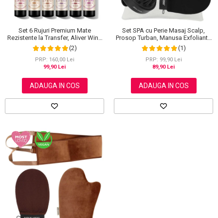
Set SPA cu Perie Masaj Scalp,
Set 6 Rujuri Premium Mate
Prosop Turban, Manusa Exfolianta
Rezistente la Transfer, Aliver Wine
si Saculet din Bumbac, NOVA
Lip Tint Waterproof, 7 g X 6 buc
(1)
(2)
KISS®
PRP: 99,90 Lei
PRP: 160,00 Lei
89,90 Lei
99,90 Lei
ADAUGA IN COS
ADAUGA IN COS