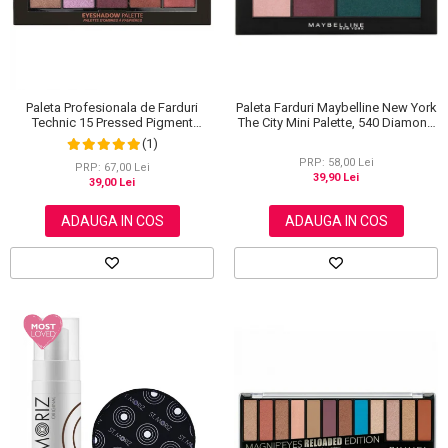
Paleta Farduri Maybelline New York
Paleta Profesionala de Farduri
The City Mini Palette, 540 Diamond
Technic 15 Pressed Pigment
District, 6 g
Palette, Peanut Butter & Jelly, 15
(1)
Culori, 30 g
PRP: 58,00 Lei
PRP: 67,00 Lei
39,90 Lei
39,00 Lei
ADAUGA IN COS
ADAUGA IN COS