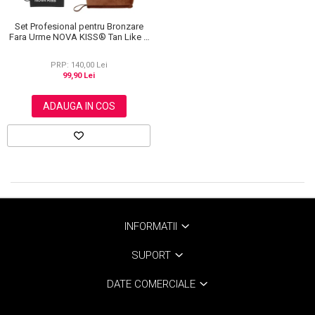
Set Profesional pentru Bronzare
Fara Urme NOVA KISS® Tan Like a
Pro, cu Manusa Autobronzanta,
Manusa Exfolianta si Aplicator
PRP: 140,00 Lei
Spate
99,90 Lei
ADAUGA IN COS
INFORMATII
SUPORT
DATE COMERCIALE