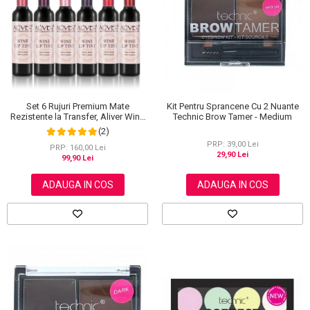
Scrub / Balsam de buze
Netestate pe Animale
Set 6 Rujuri Premium Mate
Kit Pentru Sprancene Cu 2 Nuante
Rezistente la Transfer, Aliver Wine
Technic Brow Tamer - Medium
Lip Tint Waterproof, 7 g X 6 buc
(2)
PRP: 39,00 Lei
PRP: 160,00 Lei
29,90 Lei
99,90 Lei
ADAUGA IN COS
ADAUGA IN COS