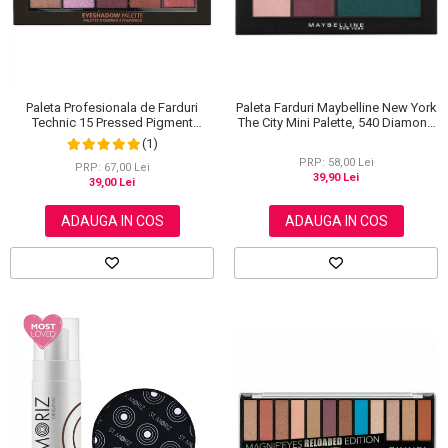
Paleta Farduri Maybelline New York
Paleta Profesionala de Farduri
The City Mini Palette, 540 Diamond
Technic 15 Pressed Pigment
District, 6 g
Palette, Peanut Butter & Jelly, 15
(1)
Culori, 30 g
PRP: 58,00 Lei
PRP: 67,00 Lei
39,90 Lei
39,00 Lei
ADAUGA IN COS
ADAUGA IN COS