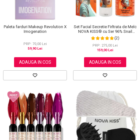
Set Facial Secretie Firltrata de Melc
Paleta farduri Makeup Revolution X
NOVA KISS® cu Ser 96% Snail
Imogenation
Power si Crema Advanced Snail 92
(2)
All in One
PRP: 70,00 Lei
PRP: 275,00 Lei
59,90 Lei
159,00 Lei
ADAUGA IN COS
ADAUGA IN COS