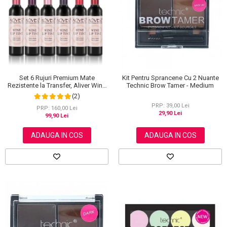
Scrub / Balsam de buze
Netestate pe Animale
Set 6 Rujuri Premium Mate
Kit Pentru Sprancene Cu 2 Nuante
Rezistente la Transfer, Aliver Wine
Technic Brow Tamer - Medium
Lip Tint Waterproof, 7 g X 6 buc
(2)
PRP: 39,00 Lei
PRP: 160,00 Lei
29,90 Lei
99,90 Lei
ADAUGA IN COS
ADAUGA IN COS