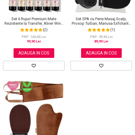
Set SPA cu Perie Masaj Scalp,
Set 6 Rujuri Premium Mate
Prosop Turban, Manusa Exfolianta
Rezistente la Transfer, Aliver Wine
si Saculet din Bumbac, NOVA
Lip Tint Waterproof, 7 g X 6 buc
(1)
(2)
KISS®
PRP: 99,90 Lei
PRP: 160,00 Lei
89,90 Lei
99,90 Lei
ADAUGA IN COS
ADAUGA IN COS