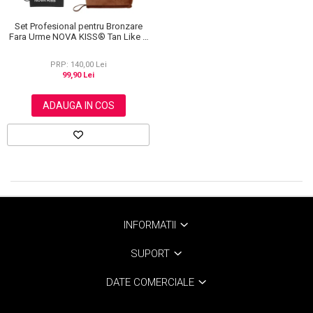
Set Profesional pentru Bronzare
Fara Urme NOVA KISS® Tan Like a
Pro, cu Manusa Autobronzanta,
Manusa Exfolianta si Aplicator
PRP: 140,00 Lei
Spate
99,90 Lei
ADAUGA IN COS
INFORMATII
SUPORT
DATE COMERCIALE