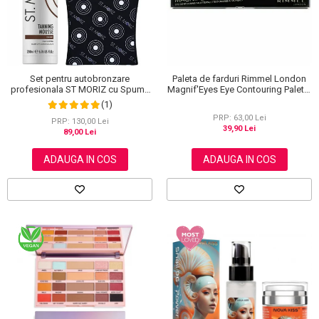
Set pentru autobronzare
Paleta de farduri Rimmel London
profesionala ST MORIZ cu Spuma
Magnif'Eyes Eye Contouring Palette
Dark Fast Drying si Manusa Velvet
012 Reloaded Edition, 14.2 g
(1)
Tanning Mitt
PRP: 63,00 Lei
PRP: 130,00 Lei
39,90 Lei
89,00 Lei
ADAUGA IN COS
ADAUGA IN COS