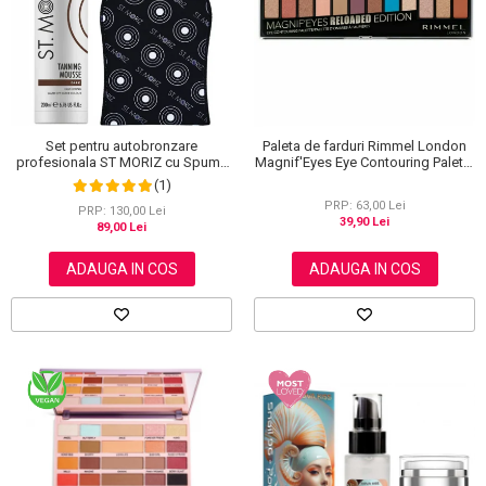
Set pentru autobronzare
Paleta de farduri Rimmel London
profesionala ST MORIZ cu Spuma
Magnif'Eyes Eye Contouring Palette
Dark Fast Drying si Manusa Velvet
012 Reloaded Edition, 14.2 g
(1)
Tanning Mitt
PRP: 63,00 Lei
PRP: 130,00 Lei
39,90 Lei
89,00 Lei
ADAUGA IN COS
ADAUGA IN COS