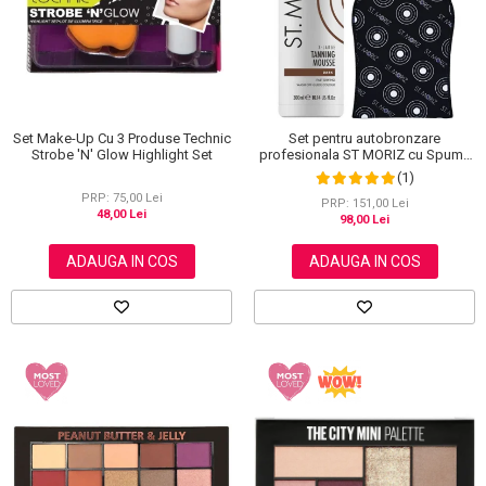
Set Make-Up Cu 3 Produse Technic
Set pentru autobronzare
Strobe 'N' Glow Highlight Set
profesionala ST MORIZ cu Spuma
Dark XL si Manusa
(1)
PRP: 75,00 Lei
PRP: 151,00 Lei
48,00 Lei
98,00 Lei
ADAUGA IN COS
ADAUGA IN COS