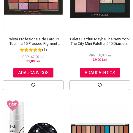
Paleta Farduri Maybelline New York
Paleta Profesionala de Farduri
The City Mini Palette, 540 Diamond
Technic 15 Pressed Pigment
District, 6 g
Palette, Peanut Butter & Jelly, 15
(1)
Culori, 30 g
PRP: 58,00 Lei
PRP: 67,00 Lei
39,90 Lei
39,00 Lei
ADAUGA IN COS
ADAUGA IN COS