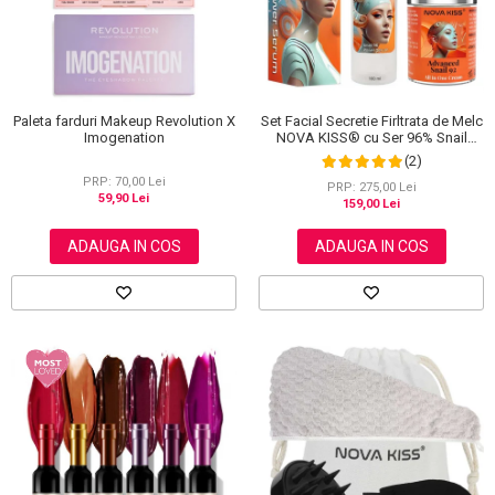
Set Facial Secretie Firltrata de Melc
Paleta farduri Makeup Revolution X
NOVA KISS® cu Ser 96% Snail
Imogenation
Power si Crema Advanced Snail 92
(2)
All in One
PRP: 70,00 Lei
PRP: 275,00 Lei
59,90 Lei
159,00 Lei
ADAUGA IN COS
ADAUGA IN COS