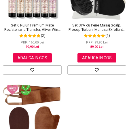
Set SPA cu Perie Masaj Scalp,
Set 6 Rujuri Premium Mate
Prosop Turban, Manusa Exfolianta
Rezistente la Transfer, Aliver Wine
si Saculet din Bumbac, NOVA
Lip Tint Waterproof, 7 g X 6 buc
(1)
(2)
KISS®
PRP: 99,90 Lei
PRP: 160,00 Lei
89,90 Lei
99,90 Lei
ADAUGA IN COS
ADAUGA IN COS