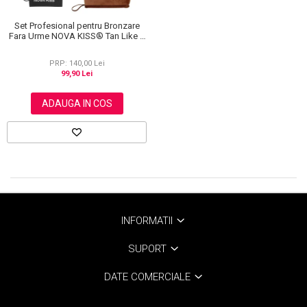
Set Profesional pentru Bronzare
Fara Urme NOVA KISS® Tan Like a
Pro, cu Manusa Autobronzanta,
Manusa Exfolianta si Aplicator
PRP: 140,00 Lei
Spate
99,90 Lei
ADAUGA IN COS
INFORMATII
SUPORT
DATE COMERCIALE