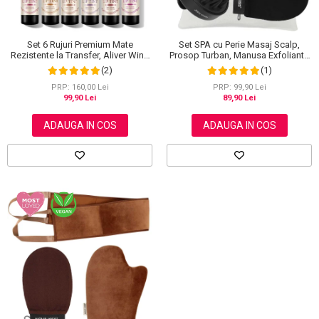
Set SPA cu Perie Masaj Scalp,
Set 6 Rujuri Premium Mate
Prosop Turban, Manusa Exfolianta
Rezistente la Transfer, Aliver Wine
si Saculet din Bumbac, NOVA
Lip Tint Waterproof, 7 g X 6 buc
(1)
(2)
KISS®
PRP: 99,90 Lei
PRP: 160,00 Lei
89,90 Lei
99,90 Lei
ADAUGA IN COS
ADAUGA IN COS