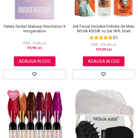
Set Facial Secretie Firltrata de Melc
Paleta farduri Makeup Revolution X
NOVA KISS® cu Ser 96% Snail
Imogenation
Power si Crema Advanced Snail 92
(2)
All in One
PRP: 70,00 Lei
PRP: 275,00 Lei
59,90 Lei
159,00 Lei
ADAUGA IN COS
ADAUGA IN COS