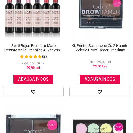
Scrub / Balsam de buze
Netestate pe Animale
Set 6 Rujuri Premium Mate
Kit Pentru Sprancene Cu 2 Nuante
Rezistente la Transfer, Aliver Wine
Technic Brow Tamer - Medium
Lip Tint Waterproof, 7 g X 6 buc
(2)
PRP: 39,00 Lei
PRP: 160,00 Lei
29,90 Lei
99,90 Lei
ADAUGA IN COS
ADAUGA IN COS