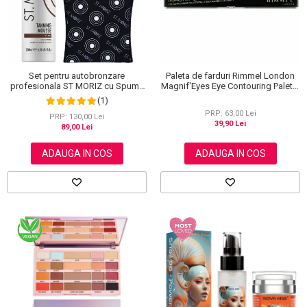
Set pentru autobronzare
Paleta de farduri Rimmel London
profesionala ST MORIZ cu Spuma
Magnif'Eyes Eye Contouring Palette
Dark Fast Drying si Manusa Velvet
012 Reloaded Edition, 14.2 g
(1)
Tanning Mitt
PRP: 63,00 Lei
PRP: 130,00 Lei
39,90 Lei
89,00 Lei
ADAUGA IN COS
ADAUGA IN COS