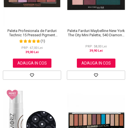
Paleta Farduri Maybelline New York
Paleta Profesionala de Farduri
The City Mini Palette, 540 Diamond
Technic 15 Pressed Pigment
District, 6 g
Palette, Peanut Butter & Jelly, 15
(1)
Culori, 30 g
PRP: 58,00 Lei
PRP: 67,00 Lei
39,90 Lei
39,00 Lei
ADAUGA IN COS
ADAUGA IN COS