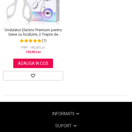
Ondulator Electric Premium pentru
Gene cu Încălzire, 2 Trepte de
Temperatură, Autonomie 24h
(1)
PRP: 145,00 Lei
120,00 Lei
ADAUGA IN COS
INFORMATII
SUPORT