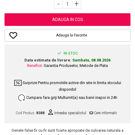
Dupa Plaja
Tus de Ochi
-
+
Buze
Volum
Unghii
Antirid
Intensificatoare
Rimel
Seturi Rujuri / Glossuri
Ingrijire par
Plasturi Pentru Cicatrici
Contur de Ochi
Pigmenti Machiaj
ADAUGA IN COS
Fiole
Bureti de Baie
Creme de Noapte
Solutii Ingrijire Gene
Serum-Elixir
Creme de Zi
Creme Ingrijire Cicatrici
Gene False
Adauga la Favorite
Uleiuri
Plasturi Antirid
Exfolianti / Scrub / Plasturi
Gene False
Vopsea de Par
Serum / Elixir
Glittere Ochi / Ten si Sclipici
IN STOC
Nuantatoare
Imperfectiuni
Data estimata de livrare:
Sambata, 08.08.2026
Sprancene
Vopsele
Iritatii
Beneficii:
Garantia Produselor
,
Metode de Plata
Creion Sprancene
Styling
Matifiant si Purifiant
Fard si Pudra de Sprancene
Fixativ
Matifiere
Surprize
Pentru promotiile active din site in limita stocului
Gel Sprancene
Gel si Ceara
disponibil
Spray Fixare Machiaj
Mascara pentru Sprancene
Spuma
Cumpara fara griji
Multumit(a) sau banii inapoi in 24h
Roseata
Vopsea Sprancene
Perii de Par si Piepteni
Pete
Buze
Cod Produs:
8388
Intreaba specialistul
Cere informatii
Creion Contur
Ingrijire Gene
Lipgloss / Luciu buze
Genele false fir cu fir sunt foarte apropiate de culoarea naturala a
Ruj