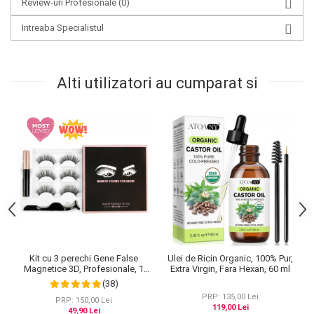
Review-uri Profesionale
(0)
Intreaba Specialistul
Alti utilizatori au cumparat si
Kit cu 3 perechi Gene False
Ulei de Ricin Organic, 100% Pur,
Magnetice 3D, Profesionale, 1
Extra Virgin, Fara Hexan, 60 ml
Aplicator, 1 Eyeliner Magnetic
(38)
Negru intens, Waterproof, 3
PRP: 135,00 Lei
Modele
PRP: 150,00 Lei
119,00 Lei
49,90 Lei