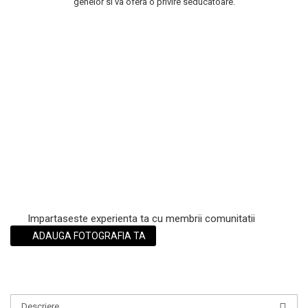
genelor si va ofera o privire seducatoare.
Scrub / Balsam de buze
Netestate pe Animale
Impartaseste experienta ta cu membrii comunitatii
ADAUGA FOTOGRAFIA TA
Descriere