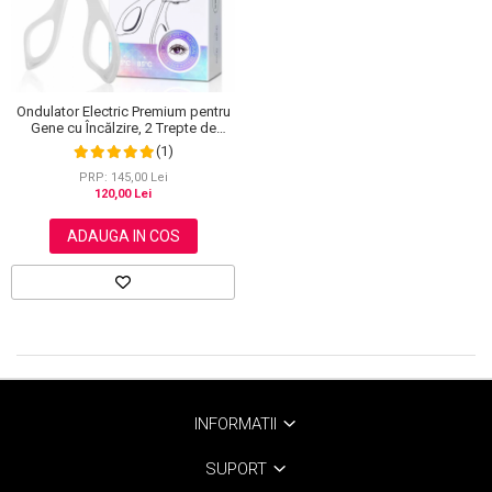
Ondulator Electric Premium pentru
Gene cu Încălzire, 2 Trepte de
Temperatură, Autonomie 24h
(1)
PRP: 145,00 Lei
120,00 Lei
ADAUGA IN COS
INFORMATII
SUPORT