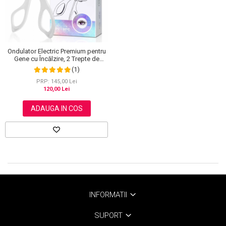
Ondulator Electric Premium pentru
Gene cu Încălzire, 2 Trepte de
Temperatură, Autonomie 24h
(1)
PRP: 145,00 Lei
120,00 Lei
ADAUGA IN COS
INFORMATII
SUPORT