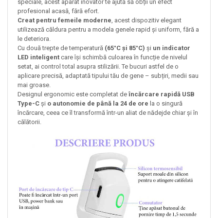
speciale, acest aparat inovator te ajută să obții un efect
profesional acasă, fără efort.
Creat pentru femeile moderne
, acest dispozitiv elegant
utilizează căldura pentru a modela genele rapid și uniform, fără a
le deteriora.
Cu două trepte de temperatură
(65°C și 85°C)
și
un indicator
LED inteligent
care își schimbă culoarea în funcție de nivelul
setat, ai control total asupra stilizării. Te bucuri astfel de o
aplicare precisă, adaptată tipului tău de gene – subțiri, medii sau
mai groase.
Designul ergonomic este completat de
încărcare rapidă USB
Type-C
și
o autonomie de până la 24 de ore
la o singură
încărcare, ceea ce îl transformă într-un aliat de nădejde chiar și în
călătorii.