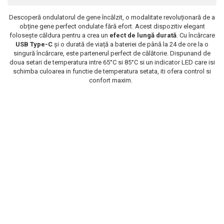
Scrub / Balsam de buze
Descoperă ondulatorul de gene încălzit, o modalitate revoluționară de a
Netestate pe Animale
obține gene perfect ondulate fără efort. Acest dispozitiv elegant
folosește căldura pentru a crea un
efect de lungă durată
. Cu încărcare
USB Type-C
și o durată de viață a bateriei de până la 24 de ore la o
singură încărcare, este partenerul perfect de călătorie. Dispunand de
doua setari de temperatura intre 65°C si 85°C si un indicator LED care isi
schimba culoarea in functie de temperatura setata, iti ofera control si
confort maxim.