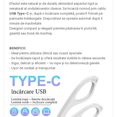
Efectul este natural și de durată, eliminând aspectul rigid și
nenatural al ondulatoarelor clasice. Se încarcă comod prin cablu
USB Type-C
și, după o încărcare completă, poate fi folosit pe
perioade îndelungate. Dispozitivul se oprește automat după 5
minute de inactivitate.
Designul compact și elegant permite păstrarea în portofel,
geantă sau trusă de machiaj.
BENEFICII:
- Ideal pentru utilizare zilnică sau ocazii speciale
- Se încălzește rapid și oferă rezultate vizibile în câteva secunde
- Sigur, delicat și eficient – nu rupe și nu deteriorează genele
- Ușor de curățat și transportat