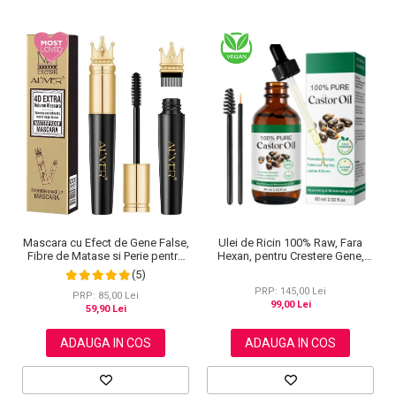
Mascara cu Efect de Gene False,
Ulei de Ricin 100% Raw, Fara
Fibre de Matase si Perie pentru
Hexan, pentru Crestere Gene,
Curbare, Aliver 4D Extra Volume,
Sprancene si Par, NOVA KISS®
(5)
Waterproof, Negru,10 g
60 ml
PRP: 145,00 Lei
PRP: 85,00 Lei
99,00 Lei
59,90 Lei
ADAUGA IN COS
ADAUGA IN COS