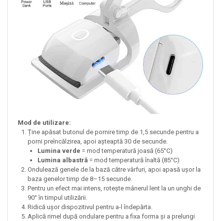
Mod de utilizare:
Ține apăsat butonul de pornire timp de 1,5 secunde pentru a
porni preîncălzirea, apoi așteaptă 30 de secunde.
Lumina verde
= mod temperatură joasă (65°C)
Lumina albastră
= mod temperatură înaltă (85°C)
Ondulează genele de la bază către vârfuri, apoi apasă ușor la
baza genelor timp de 8–15 secunde.
Pentru un efect mai intens, rotește mânerul lent la un unghi de
90° în timpul utilizării.
Ridică ușor dispozitivul pentru a-l îndepărta.
Aplică rimel după ondulare pentru a fixa forma și a prelungi