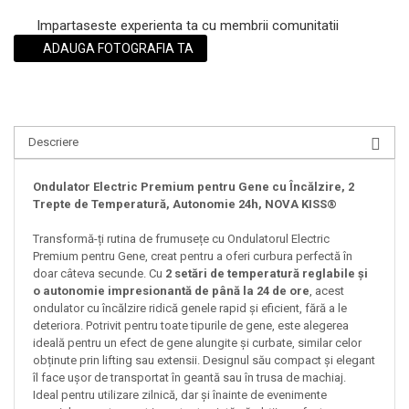
Impartaseste experienta ta cu membrii comunitatii
ADAUGA FOTOGRAFIA TA
Descriere
Ondulator Electric Premium pentru Gene cu Încălzire, 2
Trepte de Temperatură, Autonomie 24h, NOVA KISS®
Transformă-ți rutina de frumusețe cu Ondulatorul Electric
Premium pentru Gene, creat pentru a oferi curbura perfectă în
doar câteva secunde. Cu
2 setări de temperatură reglabile și
o autonomie impresionantă de până la 24 de ore
, acest
ondulator cu încălzire ridică genele rapid și eficient, fără a le
deteriora. Potrivit pentru toate tipurile de gene, este alegerea
ideală pentru un efect de gene alungite și curbate, similar celor
obținute prin lifting sau extensii. Designul său compact și elegant
îl face ușor de transportat în geantă sau în trusa de machiaj.
Ideal pentru utilizare zilnică, dar și înainte de evenimente