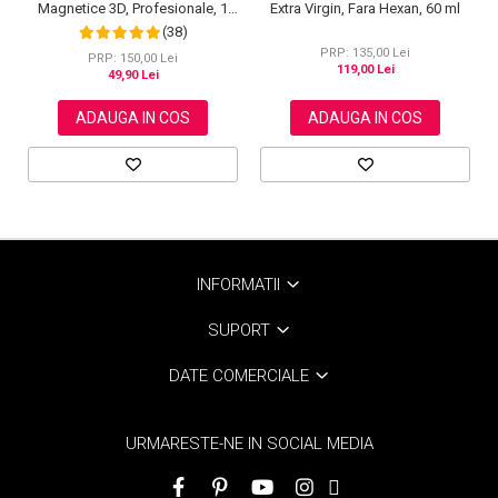
Magnetice 3D, Profesionale, 1
Extra Virgin, Fara Hexan, 60 ml
Aplicator, 1 Eyeliner Magnetic
(38)
Negru intens, Waterproof, 3
PRP: 135,00 Lei
Modele
PRP: 150,00 Lei
119,00 Lei
49,90 Lei
ADAUGA IN COS
ADAUGA IN COS
INFORMATII
SUPORT
DATE COMERCIALE
URMARESTE-NE IN SOCIAL MEDIA