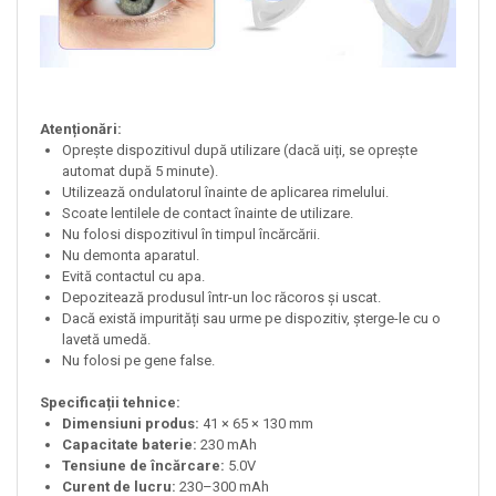
Atenționări:
Oprește dispozitivul după utilizare (dacă uiți, se oprește
automat după 5 minute).
Utilizează ondulatorul înainte de aplicarea rimelului.
Scoate lentilele de contact înainte de utilizare.
Nu folosi dispozitivul în timpul încărcării.
Nu demonta aparatul.
Evită contactul cu apa.
Depozitează produsul într-un loc răcoros și uscat.
Dacă există impurități sau urme pe dispozitiv, șterge-le cu o
lavetă umedă.
Nu folosi pe gene false.
Specificații tehnice:
Dimensiuni produs:
41 × 65 × 130 mm
Capacitate baterie:
230 mAh
Tensiune de încărcare:
5.0V
Curent de lucru:
230–300 mAh