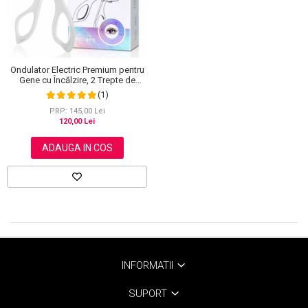
Ondulator Electric Premium pentru
Gene cu Încălzire, 2 Trepte de
Temperatură, Autonomie 24h
(1)
PRP: 145,00 Lei
120,00 Lei
ADAUGA IN COS
INFORMATII
SUPORT