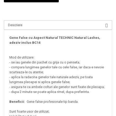
Descriere
Gene False cu Aspect Natural TECHNIC Natural Lashes,
adeziv inclus BC14
Mod de utilizare:
- se iau genele din pachet cu grija cu o penseta;
- compara lungimea genelor tale cu cele false, iar daca e nevoie
scurteaza-le cu atentie;
- aplica la radacina genelor tale naturale adeziv, pe toata
lungimea pleoapei si aplica genele false;
- asigura-te ca ambele colturi ale genelor sunt fixate de pleoapa;
- dupa 2 minute se poate aplica rimel, dupa preferinta.
Beneficii:
Gene false profesionale tip banda.
Sunt foarte usor de utilizat;