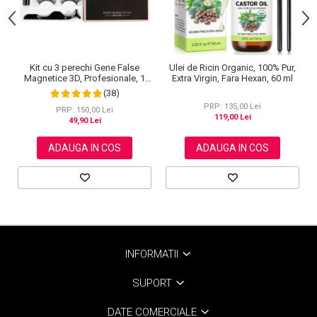
Kit cu 3 perechi Gene False
Ulei de Ricin Organic, 100% Pur,
Magnetice 3D, Profesionale, 1
Extra Virgin, Fara Hexan, 60 ml
Aplicator, 1 Eyeliner Magnetic
(38)
Negru intens, Waterproof, 3
PRP: 135,00 Lei
Modele
PRP: 150,00 Lei
119,00 Lei
49,90 Lei
ADAUGA IN COS
ADAUGA IN COS
INFORMATII
SUPORT
DATE COMERCIALE