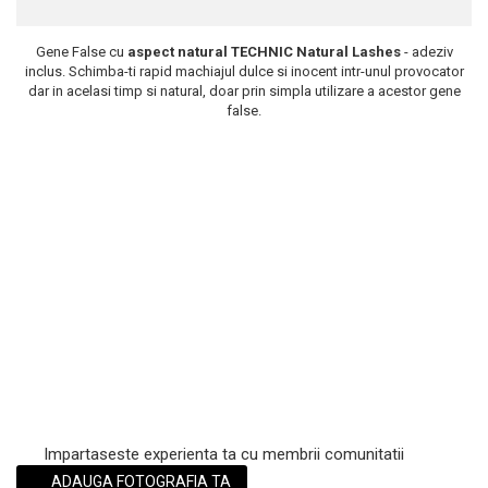
Scrub / Balsam de buze
Gene False cu
aspect natural TECHNIC Natural Lashes
- adeziv
Netestate pe Animale
inclus. Schimba-ti rapid machiajul dulce si inocent intr-unul provocator
dar in acelasi timp si natural, doar prin simpla utilizare a acestor gene
false.
Impartaseste experienta ta cu membrii comunitatii
ADAUGA FOTOGRAFIA TA