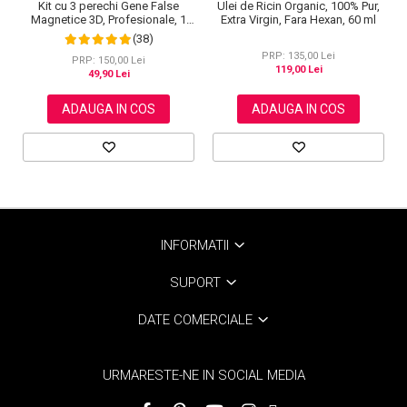
Kit cu 3 perechi Gene False
Ulei de Ricin Organic, 100% Pur,
Magnetice 3D, Profesionale, 1
Extra Virgin, Fara Hexan, 60 ml
Aplicator, 1 Eyeliner Magnetic
(38)
Negru intens, Waterproof, 3
PRP: 135,00 Lei
Modele
PRP: 150,00 Lei
119,00 Lei
49,90 Lei
ADAUGA IN COS
ADAUGA IN COS
INFORMATII
SUPORT
DATE COMERCIALE
URMARESTE-NE IN SOCIAL MEDIA