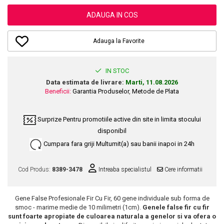
Dupa Plaja
Tus de Ochi
Buze
Volum
Unghii
Antirid
Intensificatoare
ADAUGA IN COS
Rimel
Seturi Rujuri / Glossuri
Ingrijire par
Plasturi Pentru Cicatrici
Contur de Ochi
Pigmenti Machiaj
Fiole
Bureti de Baie
Creme de Noapte
Solutii Ingrijire Gene
Adauga la Favorite
Serum-Elixir
Creme de Zi
Creme Ingrijire Cicatrici
Gene False
Uleiuri
Plasturi Antirid
Exfolianti / Scrub / Plasturi
Gene False
IN STOC
Vopsea de Par
Serum / Elixir
Data estimata de livrare:
Marti, 11.08.2026
Glittere Ochi / Ten si Sclipici
Nuantatoare
Imperfectiuni
Beneficii:
Garantia Produselor
,
Metode de Plata
Sprancene
Vopsele
Iritatii
Creion Sprancene
Styling
Surprize
Pentru promotiile active din site in limita stocului
Matifiant si Purifiant
Fard si Pudra de Sprancene
disponibil
Fixativ
Matifiere
Gel Sprancene
Gel si Ceara
Cumpara fara griji
Multumit(a) sau banii inapoi in 24h
Spray Fixare Machiaj
Mascara pentru Sprancene
Spuma
Roseata
Vopsea Sprancene
Cod Produs:
8389-3478
Intreaba specialistul
Cere informatii
Perii de Par si Piepteni
Pete
Buze
Creion Contur
Ingrijire Gene
Gene False Profesionale Fir Cu Fir, 60 gene individuale sub forma de
smoc - marime medie de 10 milimetri (1cm).
Genele false fir cu fir
Lipgloss / Luciu buze
sunt foarte apropiate de culoarea naturala a genelor si va ofera o
Ruj