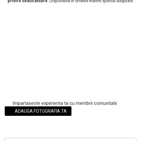
privire seducatoare
. Disponibile in diferite marimi special adaptate.
Scrub / Balsam de buze
Netestate pe Animale
Impartaseste experienta ta cu membrii comunitatii
ADAUGA FOTOGRAFIA TA