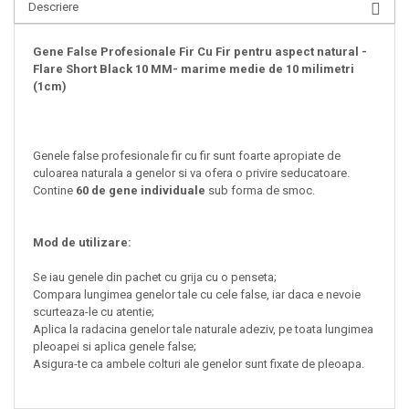
Descriere
Gene False Profesionale Fir Cu Fir pentru aspect natural -
Flare Short Black 10 MM- marime medie de 10 milimetri
(1cm)
Genele false profesionale fir cu fir sunt foarte apropiate de
culoarea naturala a genelor si va ofera o privire seducatoare.
Contine
60 de gene individuale
sub forma de smoc.
Mod de utilizare:
Se iau genele din pachet cu grija cu o penseta;
Compara lungimea genelor tale cu cele false, iar daca e nevoie
scurteaza-le cu atentie;
Aplica la radacina genelor tale naturale adeziv, pe toata lungimea
pleoapei si aplica genele false;
Asigura-te ca ambele colturi ale genelor sunt fixate de pleoapa.