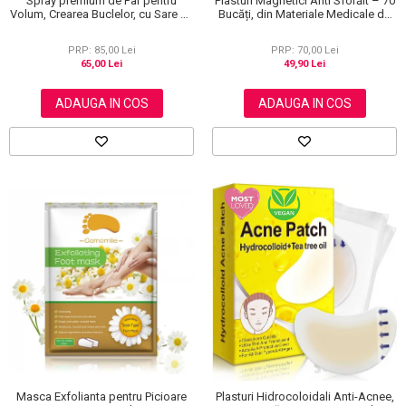
Spray premium de Par pentru
Plasturi Magnetici Anti Sforăit – 70
Volum, Crearea Buclelor, cu Sare de
Bucăți, din Materiale Medicale de
la Marea Moarta, Unisex, Elaimei,
Calitate 100%
150 ml
PRP: 85,00 Lei
PRP: 70,00 Lei
65,00 Lei
49,90 Lei
ADAUGA IN COS
ADAUGA IN COS
Masca Exfolianta pentru Picioare
Plasturi Hidrocoloidali Anti-Acnee,