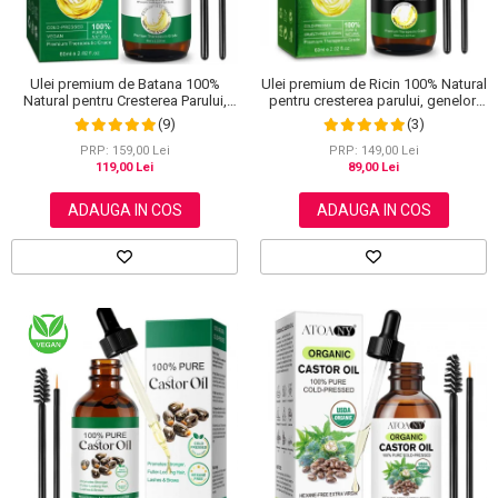
Ulei premium de Batana 100%
Ulei premium de Ricin 100% Natural
Natural pentru Cresterea Parului,
pentru cresterea parului, genelor,
Tratarea scalpului, Ingrijirea Tenului,
sprancenelor si unghiilor, Aliver 60
(9)
(3)
Genelor si Sprancenelor, Aliver 60
ml
ml
PRP: 159,00 Lei
PRP: 149,00 Lei
119,00 Lei
89,00 Lei
ADAUGA IN COS
ADAUGA IN COS