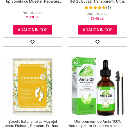
tip Soseta cu Musetel, Reparare
Set 20 Bucăți, Transparenți, Ultra-
Profunda
subțiri, Formulă Premium
(1)
PRP: 35,00 Lei
PRP: 79,90 Lei
25,00 Lei
59,90 Lei
ADAUGA IN COS
ADAUGA IN COS
Șosete Exfoliante cu Mușețel
Ulei premium de Amla 100%
pentru Picioare, Reparare Profundă
Natural pentru Cresterea si Intarirea