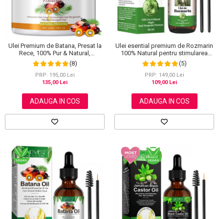
Scrub / Balsam de buze
Netestate pe Animale
Ulei Premium de Batana, Presat la
Ulei esential premium de Rozmarin
Rece, 100% Pur & Natural,
100% Natural pentru stimularea
Stopeaza Caderea Parului, Efect
cresterii parului, genelor,
(8)
(5)
Puternic Regenerator, 220 g
sprancenelor sau unghiilor, NOVA
KISS® 60 ml
PRP: 195,00 Lei
PRP: 149,00 Lei
135,00 Lei
109,00 Lei
ADAUGA IN COS
ADAUGA IN COS