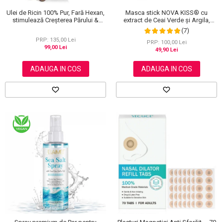
Masca stick NOVA KISS® cu
Ulei de Ricin 100% Pur, Fară Hexan,
extract de Ceai Verde și Argila,
stimulează Creșterea Părului &
impotriva Acneei, Excesului de
Genelor, 60 ml
(7)
Sebum, Anti Puncte Negre, 40 g
PRP: 135,00 Lei
PRP: 100,00 Lei
99,00 Lei
49,90 Lei
ADAUGA IN COS
ADAUGA IN COS