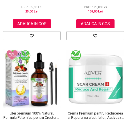
și Călcăie Fine
Firului de Par, Tratarea scalpului,
Anti matreata, Aliver 60 ml
PRP: 35,00 Lei
PRP: 129,00 Lei
25,00 Lei
109,00 Lei
ADAUGA IN COS
ADAUGA IN COS
Ulei premium 100% Natural,
Crema Premium pentru Reducerea
Formula Puternica pentru Cresterea
si Repararea cicatricilor, Activeaza
Parului si Tratarea Scalpului cu 11
regenerarea celulara, Aliver, 50 ml
Uleiuri, Aliver 60 ml