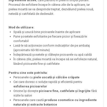
ingrediente active
, care pătrund în piele în timpul purtării.
Procesul de exfoliere începe în câteva zile de la aplicare, iar
pielea moartă se va desprinde treptat, dezvăluind pielea nouă,
netedă și catifelată de dedesubt.
Mod de utilizare:
Spală și usucă bine picioarele înainte de aplicare
Pune șosetele exfoliante pe fiecare picior și fixează-le
confortabil
Lasă-le să acționeze conform indicațiilor de pe ambalaj
(aproximativ 60-90 minute)
Îndepărtează șosetele și clătește picioarele cu apă caldă
În câteva zile, pielea moartă va începe să se exfolieze natural,
lăsând picioarele fine și catifelate
Pentru cine este potrivita:
Persoanele cu
piele uscată și călcâie crăpate
Cei care doresc o soluție rapidă și eficientă pentru
exfolierea picioarelor
Oricine își dorește
picioare fine, catifelate și îngrijite
fără
vizite la salon
Persoanele care caută
produse cosmetice cu ingrediente
naturale și extracte botanice