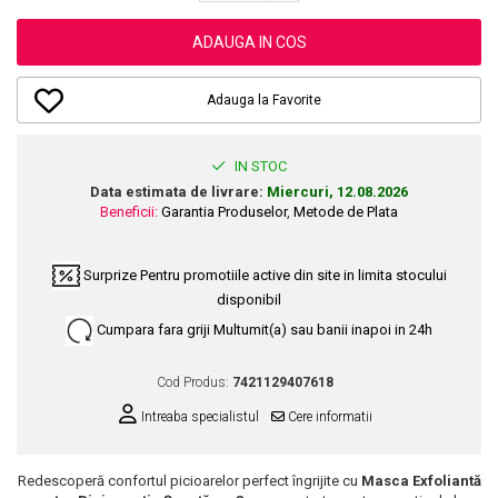
Dupa Plaja
Tus de Ochi
Buze
Volum
Unghii
Antirid
Intensificatoare
Rimel
Seturi Rujuri / Glossuri
ADAUGA IN COS
Ingrijire par
Plasturi Pentru Cicatrici
Contur de Ochi
Pigmenti Machiaj
Fiole
Bureti de Baie
Creme de Noapte
Solutii Ingrijire Gene
Adauga la Favorite
Serum-Elixir
Creme de Zi
Creme Ingrijire Cicatrici
Gene False
Uleiuri
Plasturi Antirid
Exfolianti / Scrub / Plasturi
Gene False
Vopsea de Par
IN STOC
Serum / Elixir
Glittere Ochi / Ten si Sclipici
Data estimata de livrare:
Miercuri, 12.08.2026
Nuantatoare
Imperfectiuni
Beneficii:
Garantia Produselor
,
Metode de Plata
Sprancene
Vopsele
Iritatii
Creion Sprancene
Styling
Matifiant si Purifiant
Surprize
Pentru promotiile active din site in limita stocului
Fard si Pudra de Sprancene
Fixativ
disponibil
Matifiere
Gel Sprancene
Gel si Ceara
Cumpara fara griji
Multumit(a) sau banii inapoi in 24h
Spray Fixare Machiaj
Mascara pentru Sprancene
Spuma
Roseata
Vopsea Sprancene
Perii de Par si Piepteni
Cod Produs:
7421129407618
Pete
Buze
Intreaba specialistul
Cere informatii
Creion Contur
Ingrijire Gene
Lipgloss / Luciu buze
Redescoperă confortul picioarelor perfect îngrijite cu
Masca Exfoliantă
Ruj