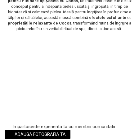
pentru Picioare tip Șosetă cu
Cocos,
un tratament cosmetic de lux
conceput pentru a îndepărta pielea uscată și îngroșată, în timp ce
Scrub / Balsam de buze
hidratează și calmează pielea. Ideală pentru îngrijirea în profunzime a
Netestate pe Animale
tălpilor și călcâielor, această mască combină
efectele exfoliante
cu
proprietățile relaxante de Cocos
, transformând rutina de îngrijire a
picioarelor într-un veritabil ritual de spa, direct la tine acasă.
Impartaseste experienta ta cu membrii comunitatii
ADAUGA FOTOGRAFIA TA