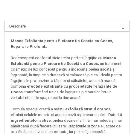
Descriere
Masca Exfolianta pentru Picioare tip Soseta cu Cocos,
Reparare Profunda
Redescoperă confortul picioarelor perfect îngrijite cu
Masca
Exfoliantă pentru Picioare tip Șosetă cu
Cocos,
un tratament
cosmetic de lux conceput pentru a îndepărta pielea uscată și
îngroșată, în timp ce hidratează și calmează pielea. Ideală pentru
îngrijirea în profunzime a tălpilor și călcâielor, această mască
combină
efectele exfoliante
cu
proprietățile relaxante de
Cocos
, transformând rutina de îngrijire a picioarelor într-un
veritabil ritual de spa, direct la tine acasă.
Formula special creată a măștii
exfoliază stratul cornos
,
elimină celulele moarte și accelerează regenerarea pielii. Datorită
ingredientelor active
, pielea devine mai fină, mai netedă și mai
sănătoasă după fiecare utilizare. Crăpăturile și zonele uscate de
pe călcâie sunt vizibil estompate, iar pielea își recapătă