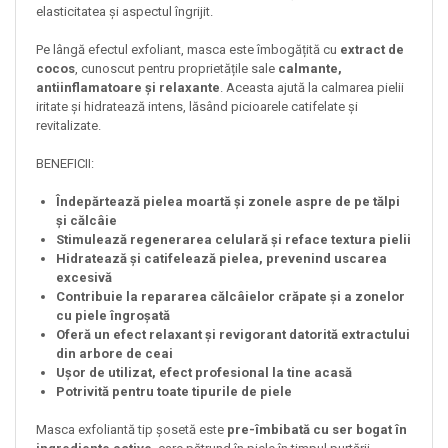
elasticitatea și aspectul îngrijit.
Pe lângă efectul exfoliant, masca este îmbogățită cu
extract de
cocos
, cunoscut pentru proprietățile sale
calmante,
antiinflamatoare și relaxante
. Aceasta ajută la calmarea pielii
iritate și hidratează intens, lăsând picioarele catifelate și
revitalizate.
BENEFICII:
Îndepărtează pielea moartă și zonele aspre de pe tălpi
și călcâie
Stimulează regenerarea celulară și reface textura pielii
Hidratează și catifelează pielea, prevenind uscarea
excesivă
Contribuie la repararea călcâielor crăpate și a zonelor
cu piele îngroșată
Oferă un efect relaxant și revigorant datorită extractului
din arbore de ceai
Ușor de utilizat, efect profesional la tine acasă
Potrivită pentru toate tipurile de piele
Masca exfoliantă tip șosetă este
pre-îmbibată cu ser bogat în