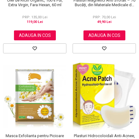
Ulei de Ricin Organic, 100% Pur,
Plasturi Magnetici Anti Sforăit – 70
Extra Virgin, Fara Hexan, 60 ml
Bucăți, din Materiale Medicale de
Calitate 100%
PRP: 135,00 Lei
PRP: 70,00 Lei
119,00 Lei
49,90 Lei
ADAUGA IN COS
ADAUGA IN COS
Masca Exfolianta pentru Picioare
Plasturi Hidrocoloidali Anti-Acnee,