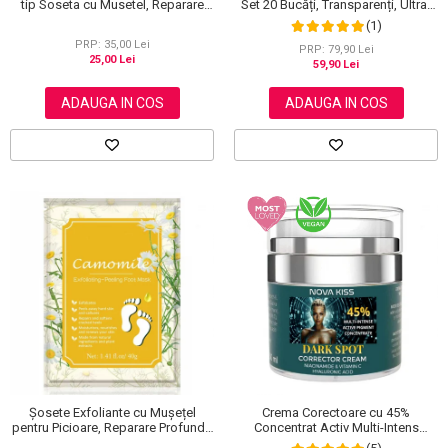
tip Soseta cu Musetel, Reparare
Set 20 Bucăți, Transparenți, Ultra-
Profunda
subțiri, Formulă Premium
(1)
PRP: 35,00 Lei
PRP: 79,90 Lei
25,00 Lei
59,90 Lei
ADAUGA IN COS
ADAUGA IN COS
Șosete Exfoliante cu Mușețel
Crema Corectoare cu 45%
pentru Picioare, Reparare Profundă
Concentrat Activ Multi-Intens
și Călcăie Fine
pentru Pete Pigmentare cu