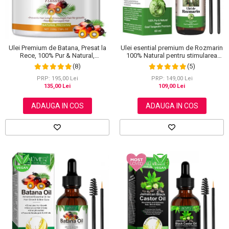
Scrub / Balsam de buze
Netestate pe Animale
Ulei Premium de Batana, Presat la
Ulei esential premium de Rozmarin
Rece, 100% Pur & Natural,
100% Natural pentru stimularea
Stopeaza Caderea Parului, Efect
cresterii parului, genelor,
(8)
(5)
Puternic Regenerator, 220 g
sprancenelor sau unghiilor, NOVA
KISS® 60 ml
PRP: 195,00 Lei
PRP: 149,00 Lei
135,00 Lei
109,00 Lei
ADAUGA IN COS
ADAUGA IN COS