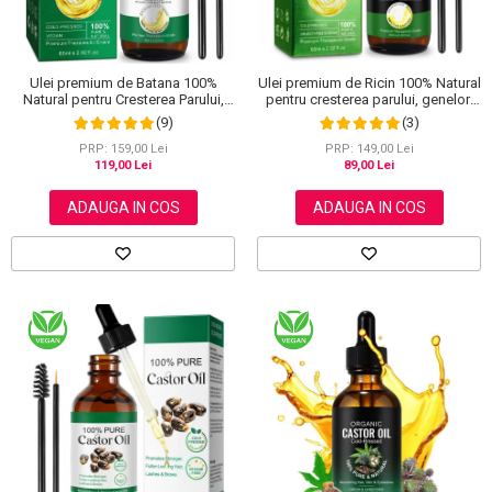
Ulei premium de Batana 100%
Ulei premium de Ricin 100% Natural
Natural pentru Cresterea Parului,
pentru cresterea parului, genelor,
Tratarea scalpului, Ingrijirea Tenului,
sprancenelor si unghiilor, Aliver 60
(9)
(3)
Genelor si Sprancenelor, Aliver 60
ml
ml
PRP: 159,00 Lei
PRP: 149,00 Lei
119,00 Lei
89,00 Lei
ADAUGA IN COS
ADAUGA IN COS