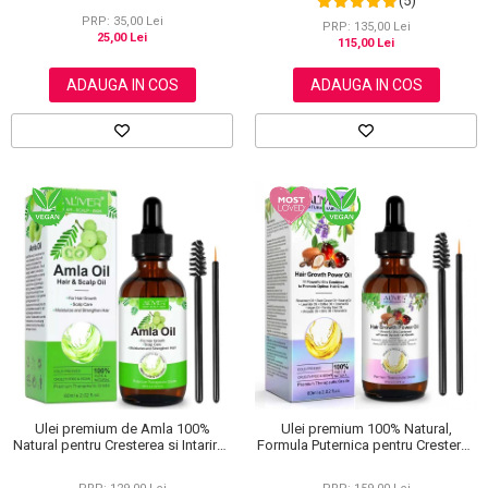
(5)
Niacinamide, Vitamina C si Acid
PRP: 35,00 Lei
Hialuronic, NOVA KISS® Dark Spot,
PRP: 135,00 Lei
25,00 Lei
50 ml
115,00 Lei
ADAUGA IN COS
ADAUGA IN COS
Ulei premium 100% Natural,
Ulei premium de Amla 100%
Formula Puternica pentru Cresterea
Natural pentru Cresterea si Intarirea
Parului si Tratarea Scalpului cu 11
Firului de Par, Tratarea scalpului,
Uleiuri, Aliver 60 ml
Anti matreata, Aliver 60 ml