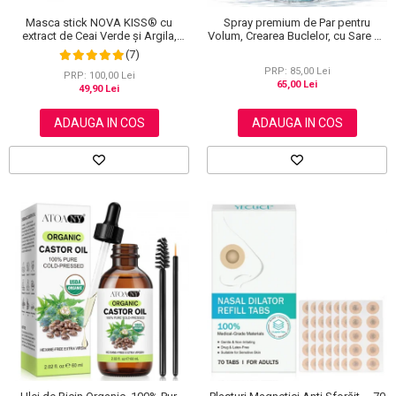
Masca stick NOVA KISS® cu
Spray premium de Par pentru
extract de Ceai Verde și Argila,
Volum, Crearea Buclelor, cu Sare de
impotriva Acneei, Excesului de
la Marea Moarta, Unisex, Elaimei,
(7)
Sebum, Anti Puncte Negre, 40 g
150 ml
PRP: 85,00 Lei
PRP: 100,00 Lei
65,00 Lei
49,90 Lei
ADAUGA IN COS
ADAUGA IN COS