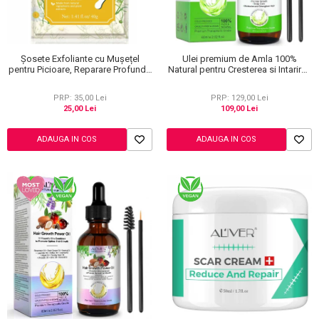
Șosete Exfoliante cu Mușețel
Ulei premium de Amla 100%
pentru Picioare, Reparare Profundă
Natural pentru Cresterea si Intarirea
și Călcăie Fine
Firului de Par, Tratarea scalpului,
Anti matreata, Aliver 60 ml
PRP: 35,00 Lei
PRP: 129,00 Lei
25,00 Lei
109,00 Lei
ADAUGA IN COS
ADAUGA IN COS