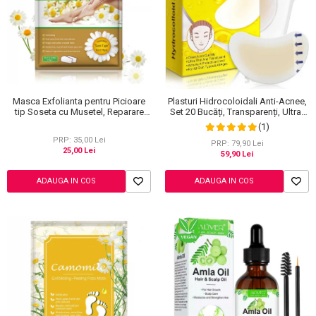
Masca Exfolianta pentru Picioare
Plasturi Hidrocoloidali Anti-Acnee,
tip Soseta cu Musetel, Reparare
Set 20 Bucăți, Transparenți, Ultra-
Profunda
subțiri, Formulă Premium
(1)
PRP: 35,00 Lei
PRP: 79,90 Lei
25,00 Lei
59,90 Lei
ADAUGA IN COS
ADAUGA IN COS