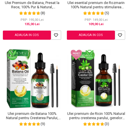
Ingrijire Gene
Lipgloss / Luciu buze
Ulei Premium de Batana, Presat la
Ulei esential premium de Rozmarin
Rece, 100% Pur & Natural,
100% Natural pentru stimularea
Ruj
Stopeaza Caderea Parului, Efect
cresterii parului, genelor,
(8)
(5)
Scrub / Balsam de buze
Puternic Regenerator, 220 g
sprancenelor sau unghiilor, NOVA
KISS® 60 ml
PRP: 195,00 Lei
PRP: 149,00 Lei
135,00 Lei
109,00 Lei
Netestate pe Animale
ADAUGA IN COS
ADAUGA IN COS
Ulei premium de Batana 100%
Ulei premium de Ricin 100% Natural
Natural pentru Cresterea Parului,
pentru cresterea parului, genelor,
Tratarea scalpului, Ingrijirea Tenului,
sprancenelor si unghiilor, Aliver 60
(9)
(3)
Genelor si Sprancenelor, Aliver 60
ml