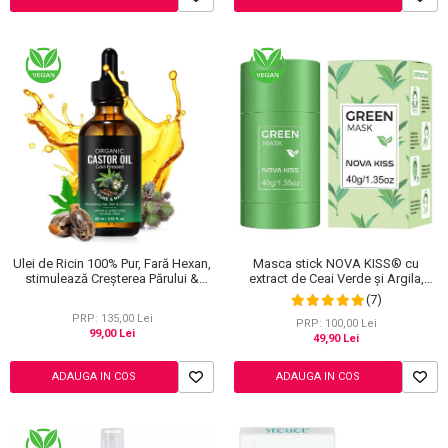
Masca stick NOVA KISS® cu
Ulei de Ricin 100% Pur, Fară Hexan,
extract de Ceai Verde și Argila,
stimulează Creșterea Părului &
impotriva Acneei, Excesului de
Genelor, 60 ml
(7)
Sebum, Anti Puncte Negre, 40 g
PRP: 135,00 Lei
PRP: 100,00 Lei
99,00 Lei
49,90 Lei
ADAUGA IN COS
ADAUGA IN COS