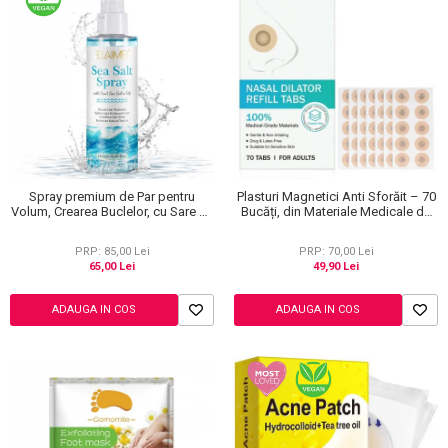
Spray premium de Par pentru
Plasturi Magnetici Anti Sforăit – 70
Volum, Crearea Buclelor, cu Sare de
Bucăți, din Materiale Medicale de
la Marea Moarta, Unisex, Elaimei,
Calitate 100%
150 ml
PRP: 85,00 Lei
PRP: 70,00 Lei
65,00 Lei
49,90 Lei
ADAUGA IN COS
ADAUGA IN COS