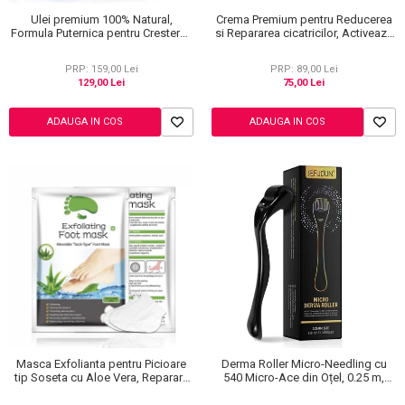
Ulei premium 100% Natural,
Crema Premium pentru Reducerea
Formula Puternica pentru Cresterea
si Repararea cicatricilor, Activeaza
Parului si Tratarea Scalpului cu 11
regenerarea celulara, Aliver, 50 ml
Uleiuri, Aliver 60 ml
PRP: 159,00 Lei
PRP: 89,00 Lei
129,00 Lei
75,00 Lei
ADAUGA IN COS
ADAUGA IN COS
Masca Exfolianta pentru Picioare
Derma Roller Micro-Needling cu
tip Soseta cu Aloe Vera, Reparare
540 Micro-Ace din Oțel, 0.25 m,
Profunda
Pentru Piele și Scalp