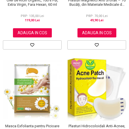
Ulei de Ricin Organic, 100% Pur,
Plasturi Magnetici Anti Sforăit – 70
Extra Virgin, Fara Hexan, 60 ml
Bucăți, din Materiale Medicale de
Calitate 100%
PRP: 135,00 Lei
PRP: 70,00 Lei
119,00 Lei
49,90 Lei
ADAUGA IN COS
ADAUGA IN COS
Masca Exfolianta pentru Picioare
Plasturi Hidrocoloidali Anti-Acnee,