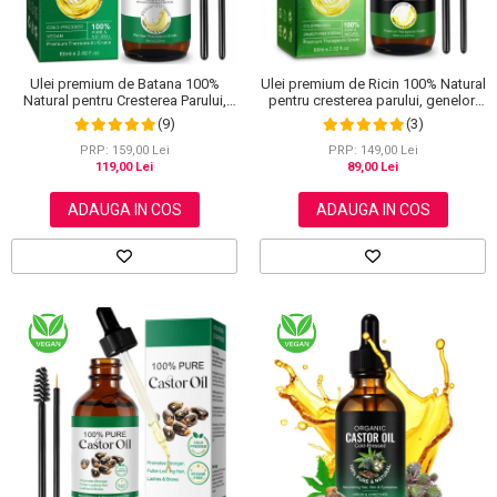
Ulei premium de Batana 100%
Ulei premium de Ricin 100% Natural
Natural pentru Cresterea Parului,
pentru cresterea parului, genelor,
Tratarea scalpului, Ingrijirea Tenului,
sprancenelor si unghiilor, Aliver 60
(9)
(3)
Genelor si Sprancenelor, Aliver 60
ml
ml
PRP: 159,00 Lei
PRP: 149,00 Lei
119,00 Lei
89,00 Lei
ADAUGA IN COS
ADAUGA IN COS