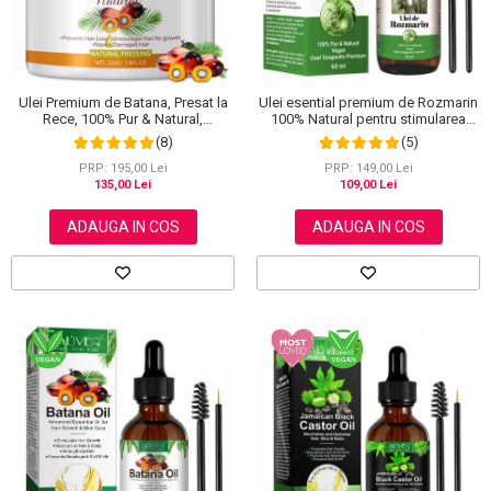
Scrub / Balsam de buze
Netestate pe Animale
Ulei Premium de Batana, Presat la
Ulei esential premium de Rozmarin
Rece, 100% Pur & Natural,
100% Natural pentru stimularea
Stopeaza Caderea Parului, Efect
cresterii parului, genelor,
(8)
(5)
Puternic Regenerator, 220 g
sprancenelor sau unghiilor, NOVA
KISS® 60 ml
PRP: 195,00 Lei
PRP: 149,00 Lei
135,00 Lei
109,00 Lei
ADAUGA IN COS
ADAUGA IN COS