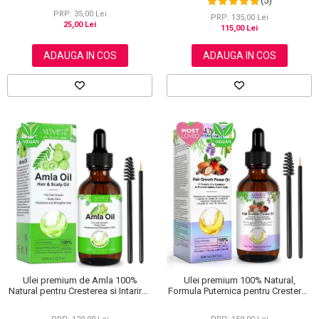
(5)
Niacinamide, Vitamina C si Acid
PRP: 35,00 Lei
Hialuronic, NOVA KISS® Dark Spot,
PRP: 135,00 Lei
25,00 Lei
50 ml
115,00 Lei
ADAUGA IN COS
ADAUGA IN COS
Ulei premium 100% Natural,
Ulei premium de Amla 100%
Formula Puternica pentru Cresterea
Natural pentru Cresterea si Intarirea
Parului si Tratarea Scalpului cu 11
Firului de Par, Tratarea scalpului,
Uleiuri, Aliver 60 ml
Anti matreata, Aliver 60 ml