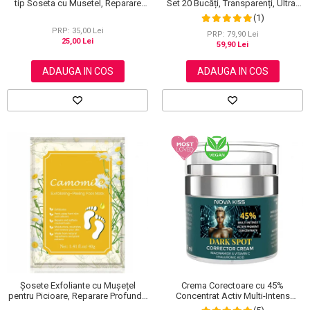
tip Soseta cu Musetel, Reparare
Set 20 Bucăți, Transparenți, Ultra-
Profunda
subțiri, Formulă Premium
(1)
PRP: 35,00 Lei
PRP: 79,90 Lei
25,00 Lei
59,90 Lei
ADAUGA IN COS
ADAUGA IN COS
Șosete Exfoliante cu Mușețel
Crema Corectoare cu 45%
pentru Picioare, Reparare Profundă
Concentrat Activ Multi-Intens
și Călcăie Fine
pentru Pete Pigmentare cu