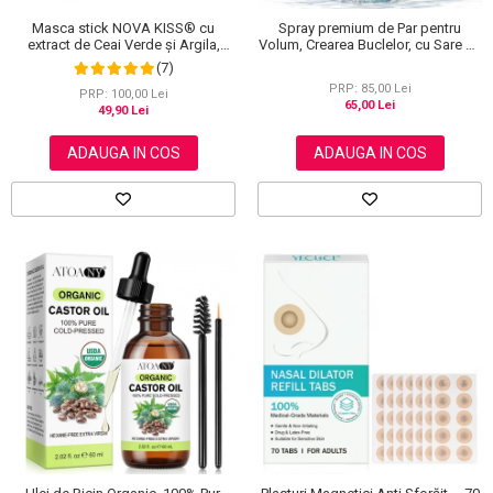
Masca stick NOVA KISS® cu
Spray premium de Par pentru
extract de Ceai Verde și Argila,
Volum, Crearea Buclelor, cu Sare de
impotriva Acneei, Excesului de
la Marea Moarta, Unisex, Elaimei,
(7)
Sebum, Anti Puncte Negre, 40 g
150 ml
PRP: 85,00 Lei
PRP: 100,00 Lei
65,00 Lei
49,90 Lei
ADAUGA IN COS
ADAUGA IN COS