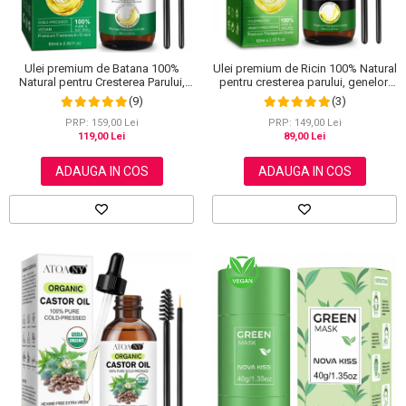
Ulei premium de Batana 100%
Ulei premium de Ricin 100% Natural
Natural pentru Cresterea Parului,
pentru cresterea parului, genelor,
Tratarea scalpului, Ingrijirea Tenului,
sprancenelor si unghiilor, Aliver 60
(9)
(3)
Genelor si Sprancenelor, Aliver 60
ml
ml
PRP: 159,00 Lei
PRP: 149,00 Lei
119,00 Lei
89,00 Lei
ADAUGA IN COS
ADAUGA IN COS