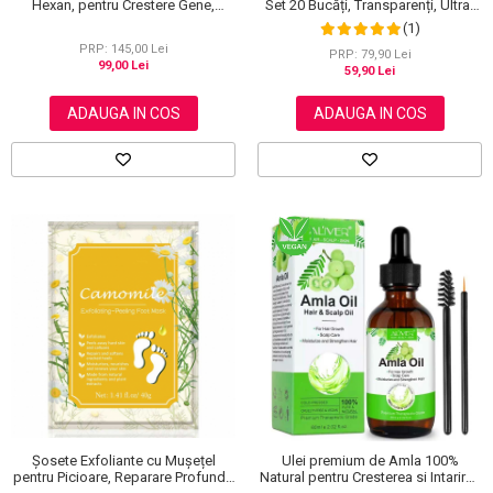
Hexan, pentru Crestere Gene,
Set 20 Bucăți, Transparenți, Ultra-
Sprancene si Par, NOVA KISS® 60
subțiri, Formulă Premium
(1)
ml
PRP: 145,00 Lei
PRP: 79,90 Lei
99,00 Lei
59,90 Lei
ADAUGA IN COS
ADAUGA IN COS
Șosete Exfoliante cu Mușețel
Ulei premium de Amla 100%
pentru Picioare, Reparare Profundă
Natural pentru Cresterea si Intarirea