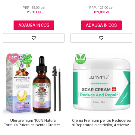
și Călcăie Fine
Firului de Par, Tratarea scalpului,
Anti matreata, Aliver 60 ml
PRP: 35,00 Lei
PRP: 129,00 Lei
25,00 Lei
109,00 Lei
ADAUGA IN COS
ADAUGA IN COS
Ulei premium 100% Natural,
Crema Premium pentru Reducerea
Formula Puternica pentru Cresterea
si Repararea cicatricilor, Activeaza
Parului si Tratarea Scalpului cu 11
regenerarea celulara, Aliver, 50 ml
Uleiuri, Aliver 60 ml