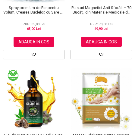
Spray premium de Par pentru
Plasturi Magnetici Anti Sforăit – 70
Volum, Crearea Buclelor, cu Sare de
Bucăți, din Materiale Medicale de
la Marea Moarta, Unisex, Elaimei,
Calitate 100%
150 ml
PRP: 85,00 Lei
PRP: 70,00 Lei
65,00 Lei
49,90 Lei
ADAUGA IN COS
ADAUGA IN COS