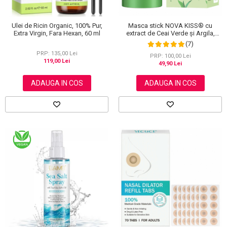
Masca stick NOVA KISS® cu
Ulei de Ricin Organic, 100% Pur,
extract de Ceai Verde și Argila,
Extra Virgin, Fara Hexan, 60 ml
impotriva Acneei, Excesului de
(7)
Sebum, Anti Puncte Negre, 40 g
PRP: 135,00 Lei
PRP: 100,00 Lei
119,00 Lei
49,90 Lei
ADAUGA IN COS
ADAUGA IN COS