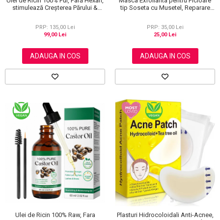
Ulei de Ricin 100% Pur, Fară Hexan,
Masca Exfolianta pentru Picioare
stimulează Creșterea Părului &
tip Soseta cu Musetel, Reparare
Genelor, 60 ml
Profunda
PRP: 135,00 Lei
PRP: 35,00 Lei
99,00 Lei
25,00 Lei
ADAUGA IN COS
ADAUGA IN COS
Ulei de Ricin 100% Raw, Fara
Plasturi Hidrocoloidali Anti-Acnee,