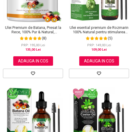
Scrub / Balsam de buze
Netestate pe Animale
Ulei Premium de Batana, Presat la
Ulei esential premium de Rozmarin
Rece, 100% Pur & Natural,
100% Natural pentru stimularea
Stopeaza Caderea Parului, Efect
cresterii parului, genelor,
(8)
(5)
Puternic Regenerator, 220 g
sprancenelor sau unghiilor, NOVA
KISS® 60 ml
PRP: 195,00 Lei
PRP: 149,00 Lei
135,00 Lei
109,00 Lei
ADAUGA IN COS
ADAUGA IN COS