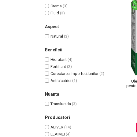
Lotiune Tonica
Crema
(3)
Hidratare
Fluid
(3)
Contur de Ochi
Creme de Noapte
Aspect
Creme de Zi
Natural
(3)
Serum / Elixir
Antirid
Beneficii
Contur de Ochi
Hidratant
(4)
Creme de Noapte
Fortifiant
(2)
Creme de Zi
Corectarea imperfectiunilor
(2)
Anticicatrici
(1)
Plasturi Antirid
Ule
pentru
Serum / Elixir
Ingri
Nuanta
Imperfectiuni
Translucida
(3)
Iritatii
Matifiant si Purifiant
Producatori
Matifiere
ALIVER
(14)
Spray Fixare Machiaj
ELAIMEI
(4)
Roseata