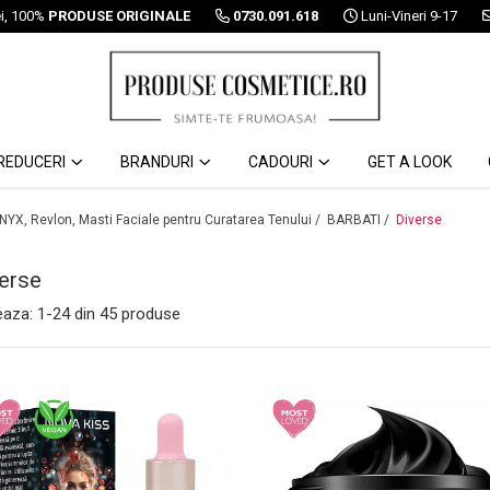
ei, 100%
PRODUSE ORIGINALE
0730.091.618
Luni-Vineri 9-17
REDUCERI
BRANDURI
CADOURI
GET A LOOK
 NYX, Revlon, Masti Faciale pentru Curatarea Tenului /
BARBATI /
Diverse
erse
eaza:
1-
24
din
45
produse