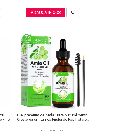
ADAUGA IN COS
Ulei premium de Amla 100% Natural pentru
tru
Cresterea si Intarirea Firului de Par, Tratarea
e Fine
scalpului, Anti matreata, Aliver 60 ml