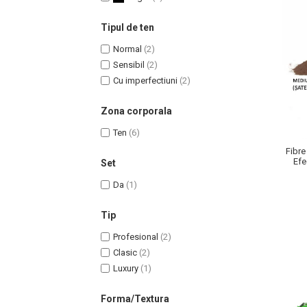
Tipul de ten
Normal
(2)
Sensibil
(2)
Cu imperfectiuni
(2)
Zona corporala
Ten
(6)
Fibre
Efe
Set
Masaj Facial si Drenaj Limfatic
Exfolianti si Masti
Da
(1)
Gomaj si Exfoliere
Tip
Masti
Profesional
(2)
Plasturi ochi / nas / frunte
Clasic
(2)
Produse Curatare Ten
Luxury
(1)
Demachiant si Apa Micelara
Gel de Curatare
Forma/Textura