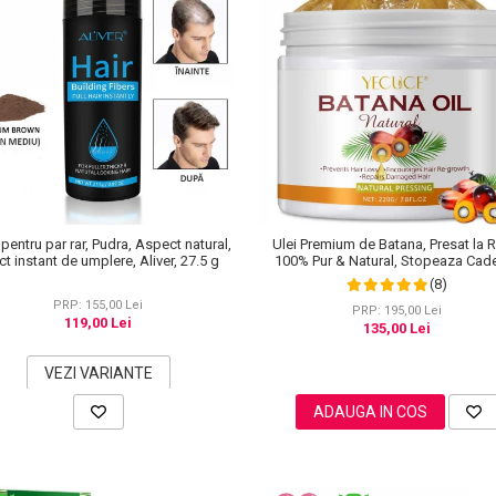
 pentru par rar, Pudra, Aspect natural,
Ulei Premium de Batana, Presat la 
ct instant de umplere, Aliver, 27.5 g
100% Pur & Natural, Stopeaza Cad
Parului, Efect Puternic Regenerator,
(8)
PRP: 155,00 Lei
PRP: 195,00 Lei
119,00 Lei
135,00 Lei
VEZI VARIANTE
ADAUGA IN COS