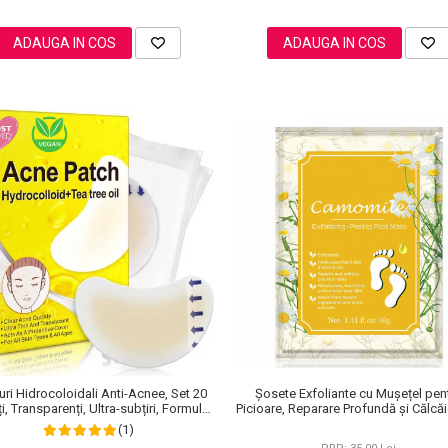
ADAUGA IN COS
ADAUGA IN COS
uri Hidrocoloidali Anti-Acnee, Set 20
Șosete Exfoliante cu Mușețel pen
i, Transparenți, Ultra-subțiri, Formulă
Picioare, Reparare Profundă și Călcăi
Premium
(1)