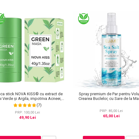
ca stick NOVA KISS® cu extract de
Spray premium de Par pentru Vol
i Verde și Argila, impotriva Acneei,
Crearea Buclelor, cu Sare de la Ma
ului de Sebum, Anti Puncte Negre, 40
Moarta, Unisex, Elaimei, 150 ml
(7)
g
PRP: 85,00 Lei
PRP: 100,00 Lei
65,00 Lei
49,90 Lei