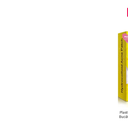
Ingrijire par
Fiole
Serum-Elixir
Uleiuri
Vopsea de Par
Nuantatoare
Vopsele
Styling
Fixativ
Gel si Ceara
Spuma
Perii de Par si Piepteni
INGRIJIRE CORP
Plast
Bucăț