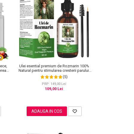
Rece,
Ulei esential premium de Rozmarin 100%
erea
Natural pentru stimularea cresterii parului,
 220 g
genelor, sprancenelor sau unghiilor, NOVA
(5)
KISS® 60 ml
PRP: 149,00 Lei
109,00 Lei
ADAUGA IN COS