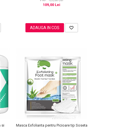
PRP: 129,00 Lei
109,00 Lei
ADAUGA IN COS
Masca Exfolianta pentru Picioare tip Soseta
 si