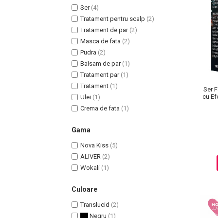
Ser
(4)
Tratament pentru scalp
(2)
Tratament de par
(2)
Masca de fata
(2)
Pudra
(2)
Uleiuri pentru Par
Balsam de par
(1)
Uleiuri pentru Corp
Tratament par
(1)
Uleiuri Unghii / Cuticule
Tratament
(1)
Ser F
Uleiuri pentru Ten
cu Ef
Ulei
(1)
Uleiuri Esentiale
Crema de fata
(1)
INGRIJIRE TEN
Gama
Nova Kiss
(5)
ALIVER
(2)
Wokali
(1)
Culoare
Translucid
(2)
Negru
(1)