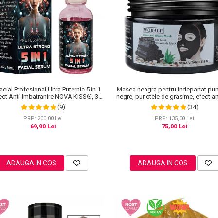
acial Profesional Ultra Puternic 5 in 1
Masca neagra pentru indepartat pun
ect Anti-Imbatranire NOVA KISS®, 30
negre, punctele de grasime, efect ant
ml
Wokali cu carbune activ, 300 g
(9)
(34)
PRP: 200,00 Lei
PRP: 135,00 Lei
69,90 Lei
75,00 Lei
ADAUGA IN COS
ADAUGA IN COS