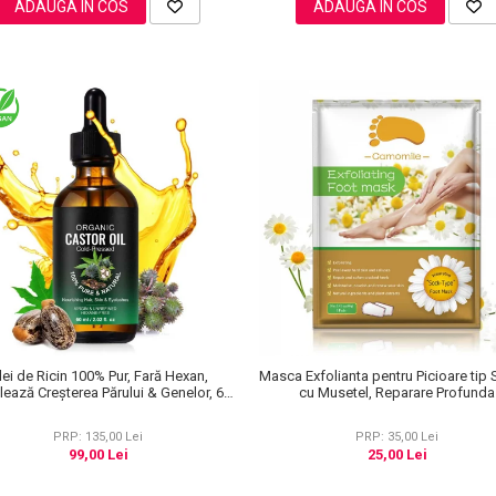
ADAUGA IN COS
ADAUGA IN COS
lei de Ricin 100% Pur, Fară Hexan,
Masca Exfolianta pentru Picioare tip
lează Creșterea Părului & Genelor, 60
cu Musetel, Reparare Profunda
ml
PRP: 135,00 Lei
PRP: 35,00 Lei
99,00 Lei
25,00 Lei