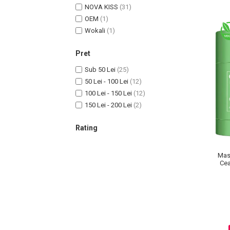
NOVA KISS
(31)
Pete
OEM
(1)
Ingrijire Gene
Wokali
(1)
PAR
Pret
Sub 50 Lei
(25)
50 Lei - 100 Lei
(12)
100 Lei - 150 Lei
(12)
150 Lei - 200 Lei
(2)
Rating
Mas
Cea
Exces