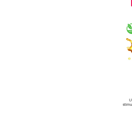
Sampoane Colorante
Sampon
Anti-Cadere
Anti-Matreata
Par Cret
Par Gras
Par Normal
Par Uscat / Deteriorat
Par Vopsit
Balsam si Masca
U
Indreptare
stimu
Par Vopsit
Regenerare
Stralucire
Volum