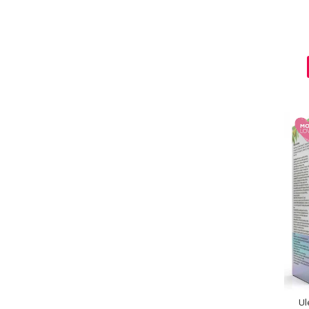
Baie si Relaxare
Sapunuri
Saruri si Perle
Uleiuri
Ul
Creme si Lotiuni