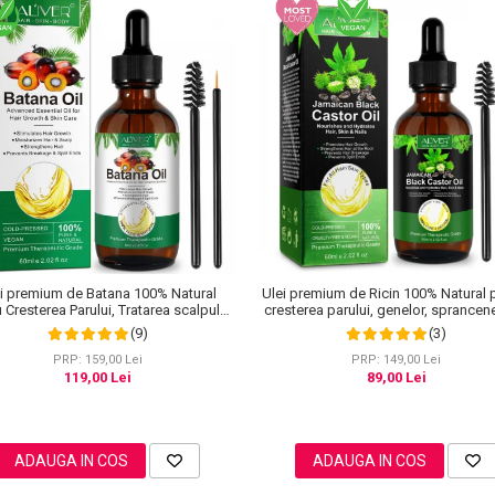
i premium de Batana 100% Natural
Ulei premium de Ricin 100% Natural 
 Cresterea Parului, Tratarea scalpului,
cresterea parului, genelor, sprancene
jirea Tenului, Genelor si Sprancenelor,
unghiilor, Aliver 60 ml
(9)
(3)
Aliver 60 ml
PRP: 159,00 Lei
PRP: 149,00 Lei
119,00 Lei
89,00 Lei
ADAUGA IN COS
ADAUGA IN COS