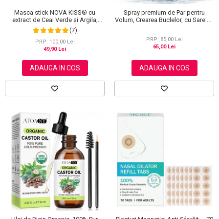
Masca stick NOVA KISS® cu
Spray premium de Par pentru
extract de Ceai Verde și Argila,
Volum, Crearea Buclelor, cu Sare de
impotriva Acneei, Excesului de
la Marea Moarta, Unisex, Elaimei,
(7)
Sebum, Anti Puncte Negre, 40 g
150 ml
PRP: 85,00 Lei
PRP: 100,00 Lei
65,00 Lei
49,90 Lei
ADAUGA IN COS
ADAUGA IN COS