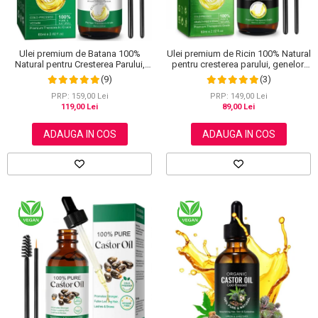
Ulei premium de Batana 100%
Ulei premium de Ricin 100% Natural
Natural pentru Cresterea Parului,
pentru cresterea parului, genelor,
Tratarea scalpului, Ingrijirea Tenului,
sprancenelor si unghiilor, Aliver 60
(9)
(3)
Genelor si Sprancenelor, Aliver 60
ml
ml
PRP: 159,00 Lei
PRP: 149,00 Lei
119,00 Lei
89,00 Lei
ADAUGA IN COS
ADAUGA IN COS