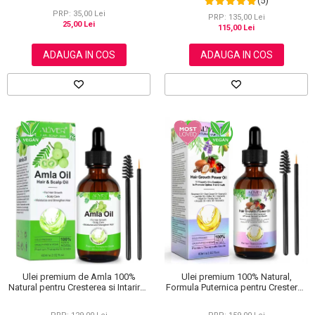
(5)
Niacinamide, Vitamina C si Acid
PRP: 35,00 Lei
Hialuronic, NOVA KISS® Dark Spot,
PRP: 135,00 Lei
25,00 Lei
50 ml
115,00 Lei
ADAUGA IN COS
ADAUGA IN COS
Ulei premium 100% Natural,
Ulei premium de Amla 100%
Formula Puternica pentru Cresterea
Natural pentru Cresterea si Intarirea
Parului si Tratarea Scalpului cu 11
Firului de Par, Tratarea scalpului,
Uleiuri, Aliver 60 ml
Anti matreata, Aliver 60 ml