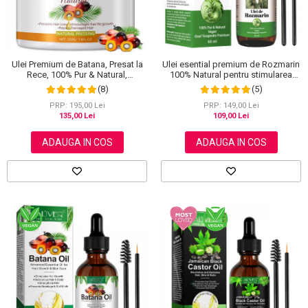
Scrub / Balsam de buze
Netestate pe Animale
Ulei Premium de Batana, Presat la
Ulei esential premium de Rozmarin
Rece, 100% Pur & Natural,
100% Natural pentru stimularea
Stopeaza Caderea Parului, Efect
cresterii parului, genelor,
(8)
(5)
Puternic Regenerator, 220 g
sprancenelor sau unghiilor, NOVA
KISS® 60 ml
PRP: 195,00 Lei
PRP: 149,00 Lei
135,00 Lei
109,00 Lei
ADAUGA IN COS
ADAUGA IN COS