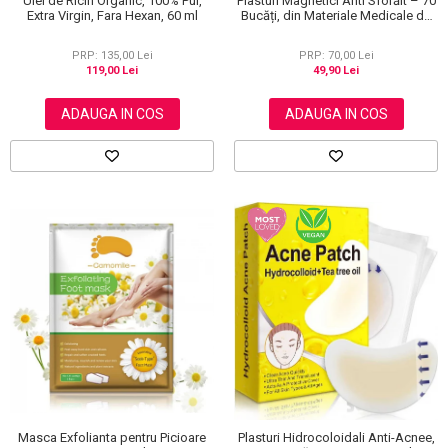
Ulei de Ricin Organic, 100% Pur,
Plasturi Magnetici Anti Sforăit – 70
Extra Virgin, Fara Hexan, 60 ml
Bucăți, din Materiale Medicale de
Calitate 100%
PRP: 135,00 Lei
PRP: 70,00 Lei
119,00 Lei
49,90 Lei
ADAUGA IN COS
ADAUGA IN COS
Masca Exfolianta pentru Picioare
Plasturi Hidrocoloidali Anti-Acnee,