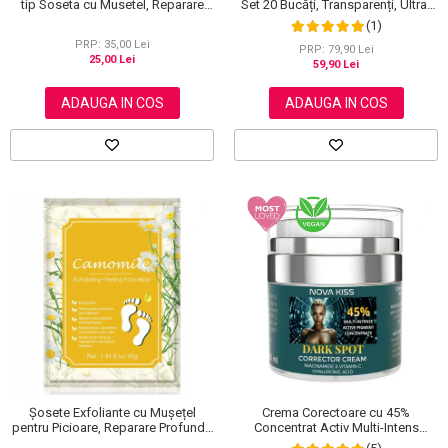
tip Soseta cu Musetel, Reparare
Set 20 Bucăți, Transparenți, Ultra-
Profunda
subțiri, Formulă Premium
(1)
PRP: 35,00 Lei
PRP: 79,90 Lei
25,00 Lei
59,90 Lei
ADAUGA IN COS
ADAUGA IN COS
Șosete Exfoliante cu Mușețel
Crema Corectoare cu 45%
pentru Picioare, Reparare Profundă
Concentrat Activ Multi-Intens
și Călcăie Fine
pentru Pete Pigmentare cu