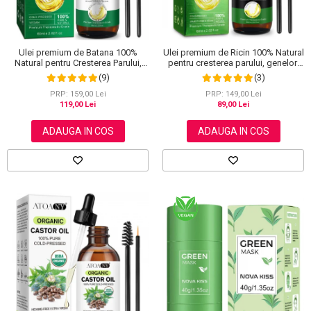
Ulei premium de Batana 100%
Ulei premium de Ricin 100% Natural
Natural pentru Cresterea Parului,
pentru cresterea parului, genelor,
Tratarea scalpului, Ingrijirea Tenului,
sprancenelor si unghiilor, Aliver 60
(9)
(3)
Genelor si Sprancenelor, Aliver 60
ml
ml
PRP: 159,00 Lei
PRP: 149,00 Lei
119,00 Lei
89,00 Lei
ADAUGA IN COS
ADAUGA IN COS