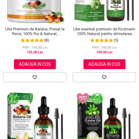
Scrub / Balsam de buze
Netestate pe Animale
Ulei Premium de Batana, Presat la
Ulei esential premium de Rozmarin
Rece, 100% Pur & Natural,
100% Natural pentru stimularea
Stopeaza Caderea Parului, Efect
cresterii parului, genelor,
(8)
(5)
Puternic Regenerator, 220 g
sprancenelor sau unghiilor, NOVA
KISS® 60 ml
PRP: 195,00 Lei
PRP: 149,00 Lei
135,00 Lei
109,00 Lei
ADAUGA IN COS
ADAUGA IN COS