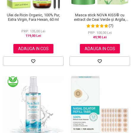
Masca stick NOVA KISS® cu
Ulei de Ricin Organic, 100% Pur,
extract de Ceai Verde și Argila,
Extra Virgin, Fara Hexan, 60 ml
impotriva Acneei, Excesului de
(7)
Sebum, Anti Puncte Negre, 40 g
PRP: 135,00 Lei
PRP: 100,00 Lei
119,00 Lei
49,90 Lei
ADAUGA IN COS
ADAUGA IN COS