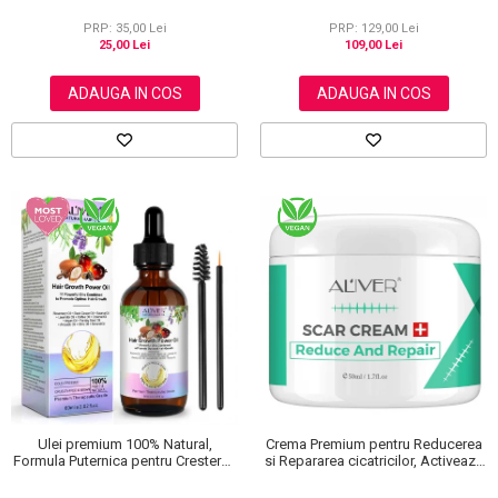
și Călcăie Fine
Firului de Par, Tratarea scalpului,
Anti matreata, Aliver 60 ml
PRP: 35,00 Lei
PRP: 129,00 Lei
25,00 Lei
109,00 Lei
ADAUGA IN COS
ADAUGA IN COS
Ulei premium 100% Natural,
Crema Premium pentru Reducerea
Formula Puternica pentru Cresterea
si Repararea cicatricilor, Activeaza
Parului si Tratarea Scalpului cu 11
regenerarea celulara, Aliver, 50 ml
Uleiuri, Aliver 60 ml