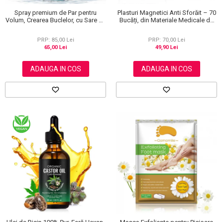
Spray premium de Par pentru
Plasturi Magnetici Anti Sforăit – 70
Volum, Crearea Buclelor, cu Sare de
Bucăți, din Materiale Medicale de
la Marea Moarta, Unisex, Elaimei,
Calitate 100%
150 ml
PRP: 85,00 Lei
PRP: 70,00 Lei
65,00 Lei
49,90 Lei
ADAUGA IN COS
ADAUGA IN COS