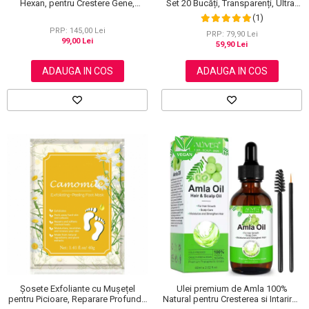
Hexan, pentru Crestere Gene,
Set 20 Bucăți, Transparenți, Ultra-
Sprancene si Par, NOVA KISS® 60
subțiri, Formulă Premium
(1)
ml
PRP: 145,00 Lei
PRP: 79,90 Lei
99,00 Lei
59,90 Lei
ADAUGA IN COS
ADAUGA IN COS
Șosete Exfoliante cu Mușețel
Ulei premium de Amla 100%
pentru Picioare, Reparare Profundă
Natural pentru Cresterea si Intarirea