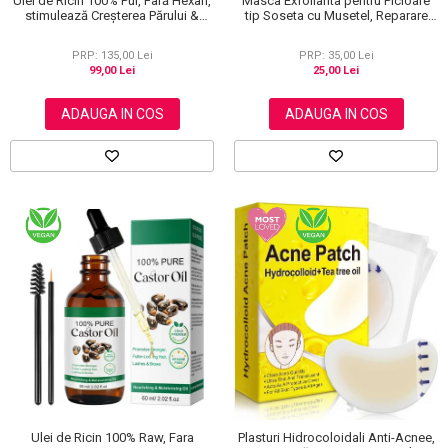
Ulei de Ricin 100% Pur, Fară Hexan,
Masca Exfolianta pentru Picioare
stimulează Creșterea Părului &
tip Soseta cu Musetel, Reparare
Genelor, 60 ml
Profunda
PRP: 135,00 Lei
PRP: 35,00 Lei
99,00 Lei
25,00 Lei
ADAUGA IN COS
ADAUGA IN COS
Ulei de Ricin 100% Raw, Fara
Plasturi Hidrocoloidali Anti-Acnee,