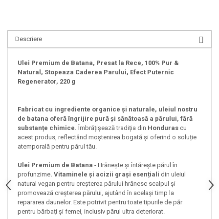
Descriere
Ulei Premium de Batana, Presat la Rece, 100% Pur &
Natural, Stopeaza Caderea Parului, Efect Puternic
Regenerator, 220 g
Fabricat cu ingrediente organice și naturale, uleiul nostru
de batana oferă îngrijire pură și sănătoasă a părului, fără
substanțe chimice.
Îmbrățișează tradiția din
Honduras
cu
acest produs, reflectând moștenirea bogată și oferind o soluție
atemporală pentru părul tău.
Ulei Premium de Batana
- Hrănește și întărește părul în
profunzime
. Vitaminele și acizii grași esențiali
din uleiul
natural vegan pentru creșterea părului hrănesc scalpul și
promovează creșterea părului, ajutând în același timp la
repararea daunelor. Este potrivit pentru toate tipurile de păr
pentru bărbați și femei, inclusiv părul ultra deteriorat.