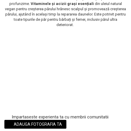
profunzime.
Vitaminele și acizii grași esențiali
din uleiul natural
Scrub / Balsam de buze
vegan pentru creșterea părului hrănesc scalpul și promovează creșterea
părului, ajutând în același timp la repararea daunelor. Este potrivit pentru
Netestate pe Animale
toate tipurile de păr pentru bărbați și femei, inclusiv părul ultra
deteriorat.
Impartaseste experienta ta cu membrii comunitatii
ADAUGA FOTOGRAFIA TA