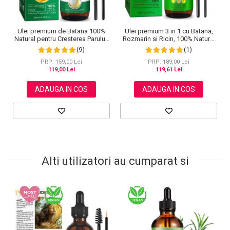
Ulei premium 3 in 1 cu Batana,
Ulei premium de Batana 100%
Rozmarin si Ricin, 100% Natural
Natural pentru Cresterea Parului,
pentru cresterea parului, tratarea
Tratarea scalpului, Ingrijirea
(1)
(9)
scalpului si pielii, Aliver 60 ml
Tenului, Genelor si Sprancenelor,
Aliver 60 ml
PRP: 189,00 Lei
PRP: 159,00 Lei
119,61 Lei
119,00 Lei
ADAUGA IN COS
ADAUGA IN COS
Alti utilizatori au cumparat si