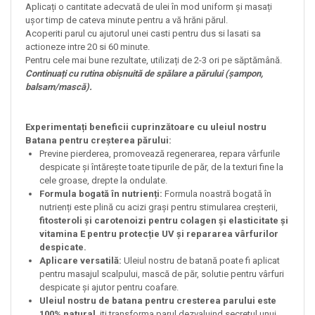
Aplicați o cantitate adecvată de ulei în mod uniform și masați
ușor timp de cateva minute pentru a vă hrăni părul.
Acoperiti parul cu ajutorul unei casti pentru dus si lasati sa
actioneze intre 20 si 60 minute.
Pentru cele mai bune rezultate, utilizați de 2-3 ori pe săptămână.
Continuați cu rutina obișnuită de spălare a părului (șampon,
balsam/mască).
Experimentați beneficii cuprinzătoare cu uleiul nostru
Batana pentru creșterea părului:
Previne pierderea, promovează regenerarea, repara vârfurile
despicate și întărește toate tipurile de păr, de la texturi fine la
cele groase, drepte la ondulate.
Formula bogată în nutrienți:
Formula noastră bogată în
nutrienți este plină cu acizi grași pentru stimularea creșterii,
fitosteroli și carotenoizi pentru colagen și elasticitate și
vitamina E pentru protecție UV
și repararea vârfurilor
despicate.
Aplicare versatilă:
Uleiul nostru de batană poate fi aplicat
pentru masajul scalpului, mască de păr, solutie pentru vârfuri
despicate și ajutor pentru coafare.
Uleiul nostru de batana pentru cresterea parului este
100% natural
, iti transforma parul dezvaluind secretul unui