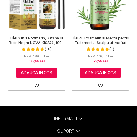
Ulei 3 in 1 Rozmarin, Batana și
Ulei cu Rozmarin si Menta pentru
Ricin Negru NOVA KISS® ,100%
Tratamentul Scalpului, Varfuri
Pur & Natural, Grad Terapeutic
Despicate si Cresterea Parului,
(18)
(1)
Premium, pentru Cresterea
NIFEISHI®, 60 ml
Parului, Tratarea Scalpului si
PRP: 189,00 Lei
PRP: 109,00 Lei
Pielii, 60 ml
139,00 Lei
79,90 Lei
ADAUGA IN COS
ADAUGA IN COS
INFORMATII
SUPORT