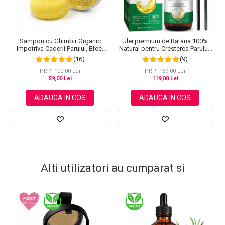
Sampon cu Ghimbir Organic
Ulei premium de Batana 100%
Impotriva Caderii Parului, Efect
Natural pentru Cresterea Parului,
Regenerator, 100% Natural,
Tratarea scalpului, Ingrijirea
(16)
(9)
NOVA KISS® 60 g
Tenului, Genelor si Sprancenelor,
Aliver 60 ml
PRP: 100,00 Lei
PRP: 159,00 Lei
59,00 Lei
119,00 Lei
ADAUGA IN COS
ADAUGA IN COS
Alti utilizatori au cumparat si