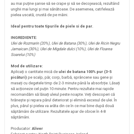
au mai puține șanse să se crape și să se decojească, rezultând
unghii mai lungi și mai sănătoase. De asemenea, catifelează
pielea uscată, crustă de pe mâini.
Ideal pentru toate tipurile de piele si de par.
INGREDIENTE:
Ulei de Rozmarin (20%), Ulei de Batana (30%), Ulei de Ricin Negru
Jamaican (30%), Ulei de Migdale dulci (10%), Ulei de Floarea
Soarelui (10%)
Mod de utilizare:
Aplicați o cantitate mică de
ulei de batana 100% pur (3-5
picături)
pe scalp, păr, corp, barbă, sprâncene sau gene și
masați cu degetele timp de 2-3 minute până la absorbție. Lăsați
să acționeze cel puțin 10 minute. Pentru rezultate mai rapide
recomandăm să lăsați uleiul peste noapte. Veți descoperi că
hrănește și repara părul deteriorat și elimină excesul de ulei. În
plus, părul și pielea va arăta din ce în ce mai bine după două
săptămâni de utilizare.​ Rezultatele apar de obicei în 4-8
săptămâni.
Producator:
Aliver