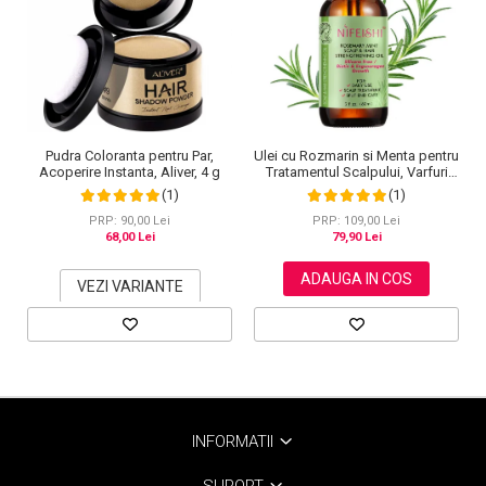
Pudra Coloranta pentru Par,
Ulei cu Rozmarin si Menta pentru
Acoperire Instanta, Aliver, 4 g
Tratamentul Scalpului, Varfuri
Despicate si Cresterea Parului,
(1)
(1)
NIFEISHI®, 60 ml
PRP: 90,00 Lei
PRP: 109,00 Lei
68,00 Lei
79,90 Lei
ADAUGA IN COS
VEZI VARIANTE
INFORMATII
SUPORT