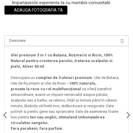
Impartaseste experienta ta cu membrii comunitatii
ADAUGA FOTOGRAFIA TA
Descriere
Ulei premium 3 in 1 cu Batana, Rozmarin si Ricin, 100%
Natural pentru cresterea parului, tratarea scalpului si
pielii, Aliver 60 ml
Descopera un
complex de 3 uleiuri premium
: Ulei de Batana,
Ulei de Rozmarin si Ulei de Ricin
- 100% naturale,
presate la rece cu rol multifuncțional
ce oferă beneficii
extraordinare, avand un impact remarcabil asupra părului,
scalpului sau a barbii, va reînnoi, întări și înmuia părul în câteva
minute, lăsându-vă firele moi, strălucitoare și revigorate. Este
potrivit si pentru gene sau sprancene. Este de asemenea foarte
bun pentru
ten sau unghii, stimuland imbunatatirea
circulatiei sangelui.
Fara parabeni, fara parfum.