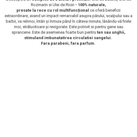
Rozmarin si Ulei de Ricin
- 100% naturale,
Scrub / Balsam de buze
presate la rece cu rol multifuncțional
ce oferă beneficii
Netestate pe Animale
extraordinare, avand un impact remarcabil asupra părului, scalpului sau a
barbii, va reînnoi, întări și înmuia părul în câteva minute, lăsându-vă firele
moi, strălucitoare și revigorate. Este potrivit si pentru gene sau
sprancene. Este de asemenea foarte bun pentru
ten sau unghii,
stimuland imbunatatirea circulatiei sangelui.
Fara parabeni, fara parfum.