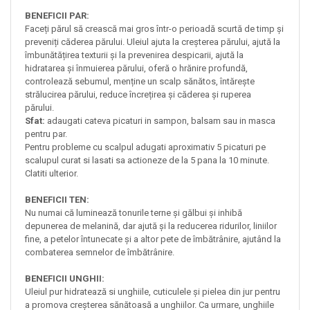
BENEFICII PAR:
Faceți părul să crească mai gros într-o perioadă scurtă de timp și
preveniți căderea părului. Uleiul ajuta la creșterea părului, ajută la
îmbunătățirea texturii și la prevenirea despicarii, ajută la
hidratarea și înmuierea părului, oferă o hrănire profundă,
controlează sebumul, menține un scalp sănătos, întărește
strălucirea părului, reduce încrețirea și căderea și ruperea
părului.
Sfat:
adaugati cateva picaturi in sampon, balsam sau in masca
pentru par.
Pentru probleme cu scalpul adugati aproximativ 5 picaturi pe
scalupul curat si lasati sa actioneze de la 5 pana la 10 minute.
Clatiti ulterior.
BENEFICII TEN:
Nu numai că luminează tonurile terne și gălbui și inhibă
depunerea de melanină, dar ajută și la reducerea ridurilor, liniilor
fine, a petelor întunecate și a altor pete de îmbătrânire, ajutând la
combaterea semnelor de îmbătrânire.
BENEFICII UNGHII:
Uleiul pur hidratează si unghiile, cuticulele și pielea din jur pentru
a promova creșterea sănătoasă a unghiilor. Ca urmare, unghiile