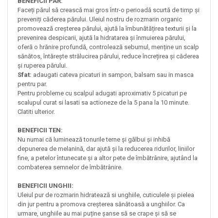
BENEFICII PAR:
Faceți părul să crească mai gros într-o perioadă scurtă de timp și
preveniți căderea părului. Uleiul nostru de rozmarin organic
promovează creșterea părului, ajută la îmbunătățirea texturii și la
prevenirea despicarii, ajută la hidratarea și înmuierea părului,
oferă o hrănire profundă, controlează sebumul, menține un scalp
sănătos, întărește strălucirea părului, reduce încrețirea și căderea
și ruperea părului.
Sfat:
adaugati cateva picaturi in sampon, balsam sau in masca
pentru par.
Pentru probleme cu scalpul adugati aproximativ 5 picaturi pe
scalupul curat si lasati sa actioneze de la 5 pana la 10 minute.
Clatiti ulterior.
BENEFICII TEN:
Nu numai că luminează tonurile terne și gălbui și inhibă
depunerea de melanină, dar ajută și la reducerea ridurilor, liniilor
fine, a petelor întunecate și a altor pete de îmbătrânire, ajutând la
combaterea semnelor de îmbătrânire.
BENEFICII UNGHII:
Uleiul pur de rozmarin hidratează si unghiile, cuticulele și pielea
din jur pentru a promova creșterea sănătoasă a unghiilor. Ca
urmare, unghiile au mai puține șanse să se crape și să se