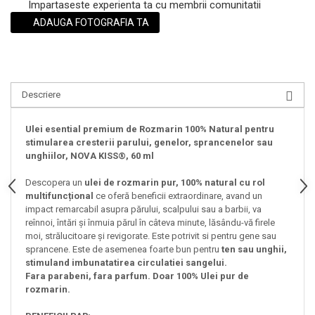
Impartaseste experienta ta cu membrii comunitatii
ADAUGA FOTOGRAFIA TA
Descriere
Ulei esential premium de Rozmarin 100% Natural pentru
stimularea cresterii parului, genelor, sprancenelor sau
unghiilor, NOVA KISS®,
60 ml
Descopera un
ulei de rozmarin pur, 100% natural cu rol
multifuncțional
ce oferă beneficii extraordinare, avand un
impact remarcabil asupra părului, scalpului sau a barbii, va
reînnoi, întări și înmuia părul în câteva minute, lăsându-vă firele
moi, strălucitoare și revigorate. Este potrivit si pentru gene sau
sprancene. Este de asemenea foarte bun pentru
ten sau unghii,
stimuland imbunatatirea circulatiei sangelui.
Fara parabeni, fara parfum. Doar 100% Ulei pur de
rozmarin.