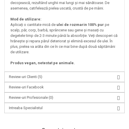
decojească, rezultând unghii mai lungi și mai sănătoase. De
asemenea, catifelează pielea uscată, crustă de pe mâini.
Mod de utilizare:
Aplicați o cantitate mică de
ulei de rozmarin 100% pur
pe
scalp, păr, corp, barbă, sprâncene sau gene și masați cu
degetele timp de 2-3 minute până la absorbție. Veți descoperi că
hrănește și repara părul deteriorat și elimină excesul de ulei. În
plus, pielea va arăta din ce în ce mai bine după două săptămâni
de utilizare.​
Produs vegan, netestat pe animale.
Review-uri Clienti
(5)
Review-uri Facebook
Review-uri Profesionale
(0)
Intreaba Specialistul