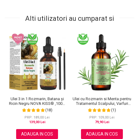
Alti utilizatori au cumparat si
Ulei 3 in 1 Rozmarin, Batana și
Ulei cu Rozmarin si Menta pentru
Ricin Negru NOVA KISS® ,100%
Tratamentul Scalpului, Varfuri
Pur & Natural, Grad Terapeutic
Despicate si Cresterea Parului,
(18)
(1)
Premium, pentru Cresterea
NIFEISHI®, 60 ml
Parului, Tratarea Scalpului si
PRP: 189,00 Lei
PRP: 109,00 Lei
Pielii, 60 ml
139,00 Lei
79,90 Lei
ADAUGA IN COS
ADAUGA IN COS