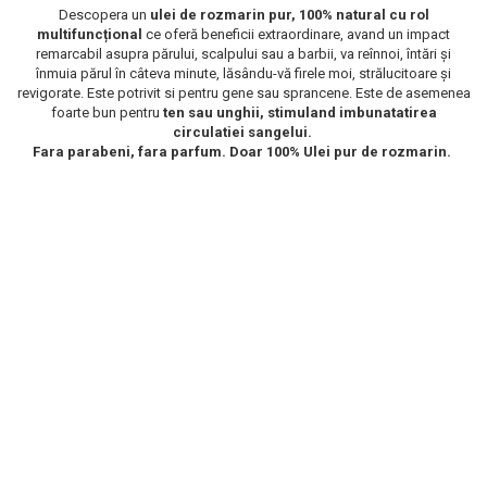
Descopera un
ulei de rozmarin pur, 100% natural cu rol
Scrub / Balsam de buze
multifuncțional
ce oferă beneficii extraordinare, avand un impact
remarcabil asupra părului, scalpului sau a barbii, va reînnoi, întări și
Netestate pe Animale
înmuia părul în câteva minute, lăsându-vă firele moi, strălucitoare și
revigorate. Este potrivit si pentru gene sau sprancene. Este de asemenea
foarte bun pentru
ten sau unghii, stimuland
imbunatatirea
circulatiei sangelui.
Fara parabeni, fara parfum. Doar 100% Ulei pur de rozmarin.