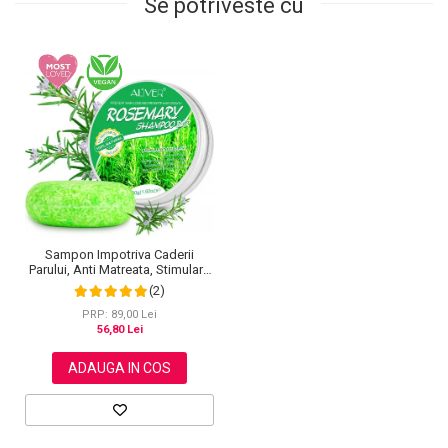
Se potriveste cu
Sampon Impotriva Caderii
Parului, Anti Matreata, Stimulare
si Fortifiere cu Rozmarin
(2)
Organic, 100% Natural, Aliver 60
g
PRP: 89,00 Lei
56,80 Lei
ADAUGA IN COS