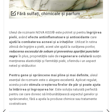
Uleiul de rozmarin NOVA KISS® este potrivit și pentru
îngrijirea
pielii
, având
efecte antiinflamatoare și antioxidante
care
ajută la combaterea acneei și a iritațiilor
. Utilizat în rutina
zilnică de îngrijire a pielii, acest ulei ajută la curățarea porilor,
reducerea excesului de sebum și prevenirea apariției punctelor
negre
. În plus, proprietățile sale de
regenerare celulară
susțin
menținerea elasticității și fermității pielii, oferindu-i un aspect
neted și strălucitor.
Pentru gene și sprâncene
mai pline și mai definite
, uleiul
esențial de rozmarin este o alegere excelentă. Aplicat regulat,
acesta poate
stimula creșterea firelor de păr și poate ajuta
la întărirea și îngroșarea lor
. Este soluția naturală perfectă
pentru cei care doresc să îmbunătățească aspectul genelor și
sprâncenelor, fără a apela la produse chimice sau tratamente
costisitoare.