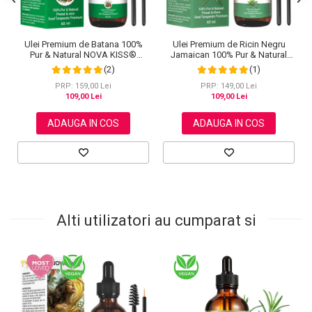
Ulei Premium de Batana 100%
Ulei Premium de Ricin Negru
Pur & Natural NOVA KISS®
Jamaican 100% Pur & Natural
pentru Cresterea Parului, Tratarea
NOVA KISS® pentru cresterea
(2)
(1)
Scalpului si Ingrijirea Pielii, 60 ml
parului, ingrijirea scalpului, pielii,
genelor si sprancenelor, 60 ml
PRP: 159,00 Lei
PRP: 149,00 Lei
109,00 Lei
109,00 Lei
ADAUGA IN COS
ADAUGA IN COS
Alti utilizatori au cumparat si