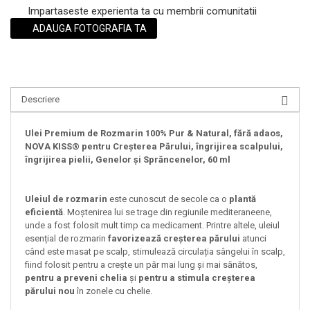
Impartaseste experienta ta cu membrii comunitatii
ADAUGA FOTOGRAFIA TA
Descriere
Ulei Premium de Rozmarin 100% Pur & Natural, fără adaos,
NOVA KISS® pentru Creșterea Părului, îngrijirea scalpului,
îngrijirea pielii, Genelor și Sprăncenelor, 60 ml
Uleiul de rozmarin
este cunoscut de secole ca o
plantă
eficientă
. Moștenirea lui se trage din regiunile mediteraneene,
unde a fost folosit mult timp ca medicament. Printre altele, uleiul
esențial de rozmarin
favorizează creșterea părului
atunci
când este masat pe scalp, stimulează circulația sângelui în scalp,
fiind folosit pentru a crește un păr mai lung și mai sănătos,
pentru a preveni chelia
și
pentru a stimula creșterea
părului nou
în zonele cu chelie.