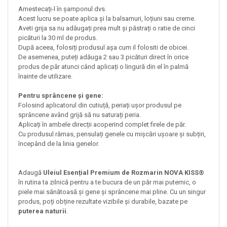
Amestecați-l în șamponul dvs.
Acest lucru se poate aplica și la balsamuri, loțiuni sau creme.
Aveti grija sa nu adăugați prea mult și păstrați o ratie de cinci
picături la 30 ml de produs.
După aceea, folosiți produsul așa cum il folositi de obicei.
De asemenea, puteți adăuga 2 sau 3 picături direct în orice
produs de păr atunci când aplicați o lingură din el în palmă
înainte de utilizare.
Pentru sprâncene și gene:
Folosind aplicatorul din cutiuță, periați ușor produsul pe
sprâncene având grijă să nu saturați peria.
Aplicați în ambele direcții acoperind complet firele de păr.
Cu produsul rămas, pensulați genele cu mișcări ușoare și subțiri,
începând de la linia genelor.
Adaugă
Uleiul Esențial Premium de Rozmarin NOVA KISS®
în rutina ta zilnică pentru a te bucura de un păr mai puternic, o
piele mai sănătoasă și gene și sprâncene mai pline. Cu un singur
produs, poți obține rezultate vizibile și durabile, bazate pe
puterea naturii
.