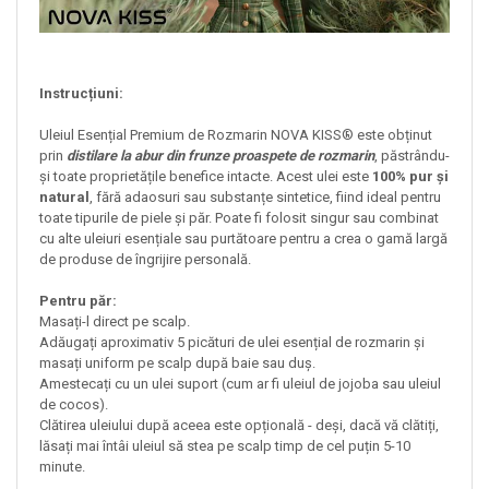
Instrucțiuni:
Uleiul Esențial Premium de Rozmarin NOVA KISS® este obținut
prin
distilare la abur din frunze proaspete de rozmarin
, păstrându-
și toate proprietățile benefice intacte. Acest ulei este
100% pur și
natural
, fără adaosuri sau substanțe sintetice, fiind ideal pentru
toate tipurile de piele și păr. Poate fi folosit singur sau combinat
cu alte uleiuri esențiale sau purtătoare pentru a crea o gamă largă
de produse de îngrijire personală.
Pentru păr:
Masați-l direct pe scalp.
Adăugați aproximativ 5 picături de ulei esențial de rozmarin și
masați uniform pe scalp după baie sau duș.
Amestecați cu un ulei suport (cum ar fi uleiul de jojoba sau uleiul
de cocos).
Clătirea uleiului după aceea este opțională - deși, dacă vă clătiți,
lăsați mai întâi uleiul să stea pe scalp timp de cel puțin 5-10
minute.