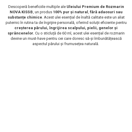
Scrub / Balsam de buze
Descoperă beneficiile multiple ale
Uleiului Premium de Rozmarin
NOVA KISS®
, un produs
100% pur și natural
,
fără adaosuri sau
Netestate pe Animale
substanțe chimice
. Acest ulei esențial de înaltă calitate este un aliat
puternic în rutina ta de îngrijire personală, oferind soluții eficiente pentru
creșterea părului, îngrijirea scalpului, pielii, genelor și
sprâncenelor.
Cu o sticluță de 60 ml, acest ulei esențial de rozmarin
devine un must-have pentru cei care doresc să-și îmbunătățească
aspectul părului și frumusețea naturală.