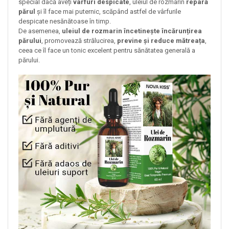
special dacă aveți
vârfuri despicate
, uleiul de rozmarin
repară
părul
și îl face mai puternic, scăpând astfel de vârfurile
despicate nesănătoase în timp.
De asemenea,
uleiul de rozmarin încetinește încărunțirea
părului
, promovează strălucirea,
previne și reduce mătreața
,
ceea ce îl face un tonic excelent pentru sănătatea generală a
părului.