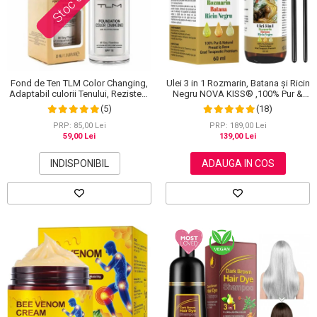
Fond de Ten TLM Color Changing,
Ulei 3 in 1 Rozmarin, Batana și Ricin
Adaptabil culorii Tenului, Rezistent
Negru NOVA KISS® ,100% Pur &
la Transfer 16H, SPF 15, 30 ml
Natural, Grad Terapeutic Premium,
(5)
(18)
pentru Cresterea Parului, Tratarea
Scalpului si Pielii, 60 ml
PRP: 85,00 Lei
PRP: 189,00 Lei
59,00 Lei
139,00 Lei
INDISPONIBIL
ADAUGA IN COS