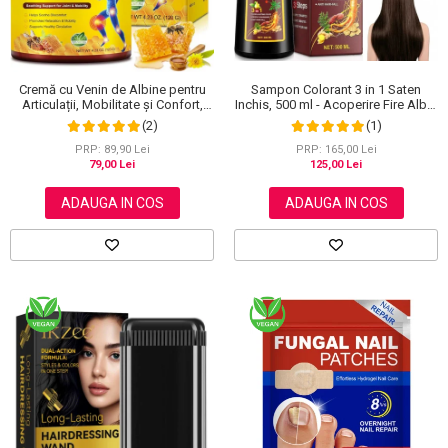
Sampon Colorant 3 in 1 Saten
Cremă cu Venin de Albine pentru
Inchis, 500 ml - Acoperire Fire Albe,
Articulații, Mobilitate și Confort,
Hranire si Anti-Cadere
120 g
(1)
(2)
PRP: 165,00 Lei
PRP: 89,90 Lei
125,00 Lei
79,00 Lei
ADAUGA IN COS
ADAUGA IN COS