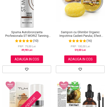
Scrub / Balsam de buze
Netestate pe Animale
Spuma Autobronzanta
Sampon cu Ghimbir Organic
Profesionala ST MORIZ Tanning
Impotriva Caderii Parului, Efect
Mousse, Efect instant, Dark, 200 ml
Regenerator, 100% Natural, NOVA
(10)
(16)
KISS® 60 g
PRP: 79,00 Lei
PRP: 100,00 Lei
49,90 Lei
59,00 Lei
ADAUGA IN COS
ADAUGA IN COS
Stoc epuizat