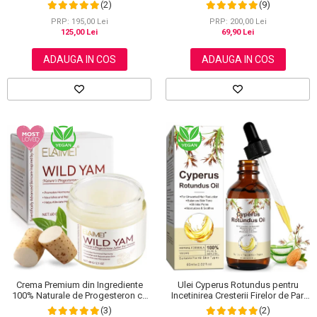
1, Acoperire Fire Albe, 500 ml
NOVA KISS®, 30 ml
(2)
(9)
PRP: 195,00 Lei
PRP: 200,00 Lei
125,00 Lei
69,90 Lei
ADAUGA IN COS
ADAUGA IN COS
Crema Premium din Ingrediente
Ulei Cyperus Rotundus pentru
100% Naturale de Progesteron ce
Incetinirea Cresterii Firelor de Par,
amelioreaza Menstruatia sau
Formula 100% Naturala, NOVA
(3)
(2)
Menopauza, Elaimei 60 g
KISS®, 60 ml