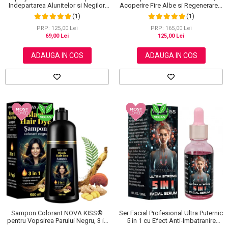
Indepartarea Alunitelor si Negilor,
Acoperire Fire Albe si Regenerare 3
NOVA KISS®, 60 ml
in 1, #5 Dark Coffee, 500 ml
(1)
(1)
PRP: 125,00 Lei
PRP: 165,00 Lei
69,00 Lei
125,00 Lei
ADAUGA IN COS
ADAUGA IN COS
Sampon Colorant NOVA KISS®
Ser Facial Profesional Ultra Puternic
pentru Vopsirea Parului Negru, 3 in
5 in 1 cu Efect Anti-Imbatranire