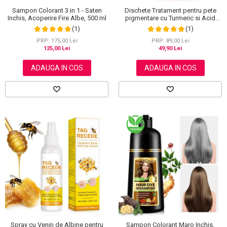
Sampon Colorant 3 in 1 - Saten
Dischete Tratament pentru pete
Inchis, Acoperire Fire Albe, 500 ml
pigmentare cu Turmeric si Acid
kojic, Curatare in profunzime,
(1)
(1)
Aliver, 40 bucati
PRP: 175,00 Lei
PRP: 89,00 Lei
125,00 Lei
49,90 Lei
ADAUGA IN COS
ADAUGA IN COS
Spray cu Venin de Albine pentru
Sampon Colorant Maro Inchis,