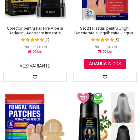
Corector pentru Par, Fire Albe si
Set 21 Plasturi pentru Unghii
Radacini, Acoperire Instant si
Deteriorate si Ingalbenite - Ingrijire
Rezistenta la Transfer, 20 g
Nocturna si Protectie
(2)
(3)
PRP: 85,00 Lei
PRP: 99,90 Lei
65,00 Lei
75,00 Lei
ADAUGA IN COS
VEZI VARIANTE