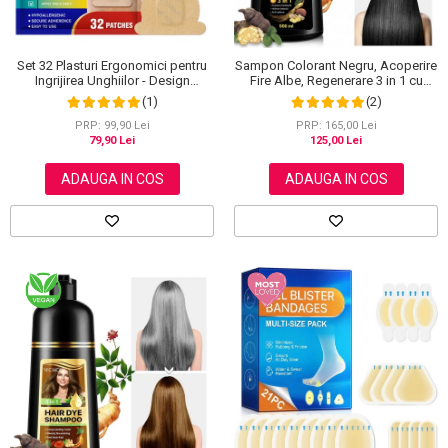
Set 32 Plasturi Ergonomici pentru
Sampon Colorant Negru, Acoperire
Ingrijirea Unghiilor - Design
Fire Albe, Regenerare 3 in 1 cu
Adaptabil si Protectie Intensa
Ghimbir, 500 ml
(1)
(2)
Nocturna
PRP: 99,90 Lei
PRP: 165,00 Lei
79,90 Lei
125,00 Lei
ADAUGA IN COS
ADAUGA IN COS