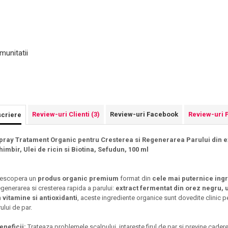
munitatii
Review-uri Clienti
(3)
Review-uri Facebook
Review-uri 
criere
pray Tratament Organic pentru Cresterea si Regenerarea Parului din e
himbir, Ulei de ricin si Biotina, Sefudun, 100 ml
escopera un
produs organic premium
format din
cele mai puternice ingr
egenerarea si cresterea rapida a parului:
extract fermentat din orez negru, ul
n vitamine si antioxidanti
, aceste ingrediente organice sunt dovedite clinic p
rului de par.
eneficii:
Trateaza problemele scalpului, intareste firul de par si previne cader