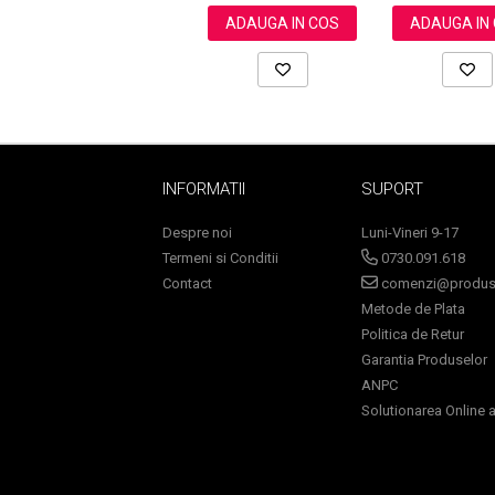
Pielii, 60 ml
ADAUGA IN COS
ADAUGA IN
Ingrijire par
Fiole
Serum-Elixir
Uleiuri
Vopsea de Par
Nuantatoare
INFORMATII
SUPORT
Vopsele
Styling
Despre noi
Luni-Vineri 9-17
Fixativ
Termeni si Conditii
0730.091.618
Contact
comenzi@produse
Gel si Ceara
Metode de Plata
Spuma
Politica de Retur
Perii de Par si Piepteni
Garantia Produselor
INGRIJIRE CORP
ANPC
Solutionarea Online a 