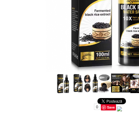
Uleiuri pentru Par
Uleiuri pentru Corp
Uleiuri Unghii / Cuticule
Uleiuri pentru Ten
Uleiuri Esentiale
INGRIJIRE TEN
0
Save