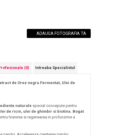
ADAUGA FOTOGRAFIA TA
Profesionale
(0)
Intreaba Specialistul
xtract de Orez negru Fermentat, Ulei de
ediente naturale
special concepute pentru
ei de ricin, ulei de ghimbir si biotina. Bogat
entru hranirea si regenearea in profunzime a
ea parului. Accelereaza cresterea parului.