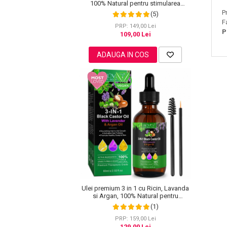
100% Natural pentru stimularea
cresterii parului, genelor, sprancenelor
Pete
P
(5)
sau unghiilor, NOVA KISS® 60 ml
F
Ingrijire Gene
PRP: 149,00 Lei
P
109,00 Lei
PAR
ADAUGA IN COS
Ulei premium 3 in 1 cu Ricin, Lavanda
si Argan, 100% Natural pentru
cresterea parului, tratarea scalpului si
(1)
pielii, Aliver 60 ml
PRP: 159,00 Lei
129,00 Lei