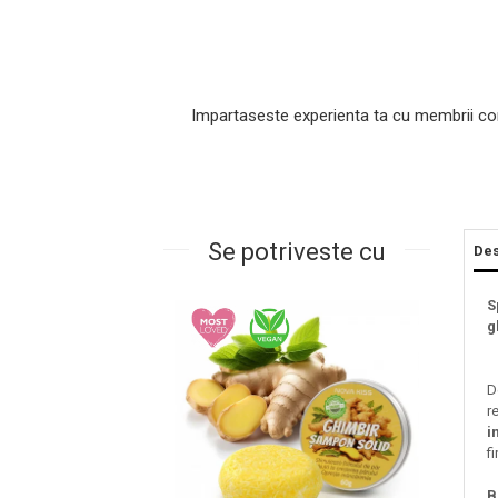
Impartaseste experienta ta cu membrii co
Se potriveste cu
Des
Masaj Facial si Drenaj Limfatic
Exfolianti si Masti
S
g
Gomaj si Exfoliere
Masti
Plasturi ochi / nas / frunte
D
r
Produse Curatare Ten
i
Demachiant si Apa Micelara
fi
Gel de Curatare
B