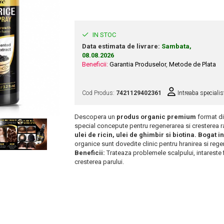
IN STOC
Data estimata de livrare:
Sambata,
08.08.2026
Beneficii:
Garantia Produselor
,
Metode de Plata
Cod Produs:
7421129402361
Intreaba specialis
Descopera un
produs organic premium
format d
special concepute pentru regenerarea si cresterea r
ulei de ricin, ulei de ghimbir si biotina. Bogat i
organice sunt dovedite clinic pentru hranirea si rege
Beneficii:
Trateaza problemele scalpului, intareste 
cresterea parului.