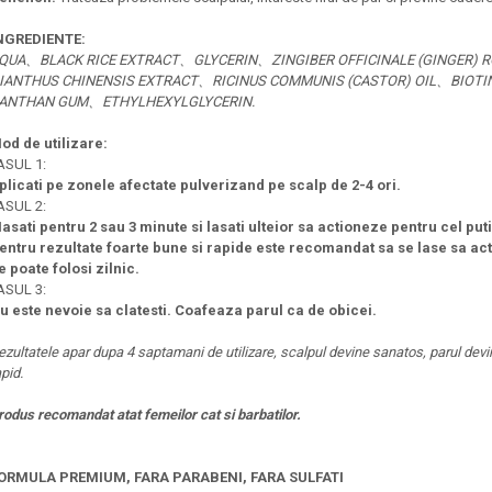
NGREDIENTE:
QUA、BLACK RICE EXTRACT、GLYCERIN、ZINGIBER OFFICINALE (GINGER)
IANTHUS CHINENSIS EXTRACT、RICINUS COMMUNIS (CASTOR) OIL、BIOT
ANTHAN GUM、ETHYLHEXYLGLYCERIN.
od de utilizare:
ASUL 1:
plicati pe zonele afectate pulverizand pe scalp de 2-4 ori.
ASUL 2:
asati pentru 2 sau 3 minute si lasati ulteior sa actioneze pentru cel put
entru rezultate foarte bune si rapide este recomandat sa se lase sa a
e poate folosi zilnic.
ASUL 3:
u este nevoie sa clatesti. Coafeaza parul ca de obicei.
ezultatele apar dupa 4 saptamani de utilizare, scalpul devine sanatos, parul devin
apid.
rodus recomandat atat femeilor cat si barbatilor.
ORMULA PREMIUM, FARA PARABENI, FARA SULFATI