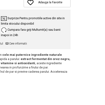
Adauga la Favorite
Surprize
Pentru promotiile active din site in
limita stocului disponibil
Cumpara fara griji
Multumit(a) sau banii
inapoi in 24h
tul
Cere informatii
in
cele mai puternice ingrediente naturale
apida a parului:
extract fermentat din orez negru,
n vitamine si antioxidanti
, aceste ingrediente
nearea in profunzime a firului de par.
firul de par si previne caderea parului. Accelereaza