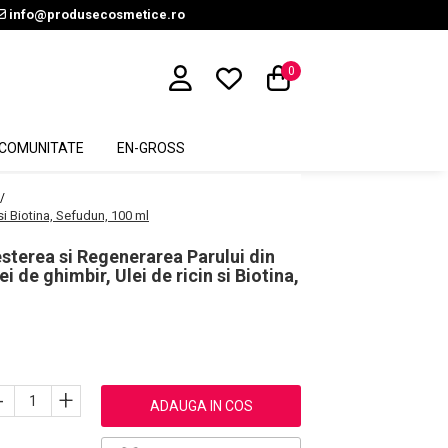
info@produsecosmetice.ro
0
COMUNITATE
EN-GROSS
 /
si Biotina, Sefudun, 100 ml
sterea si Regenerarea Parului din
 de ghimbir, Ulei de ricin si Biotina,
-
+
ADAUGA IN COS