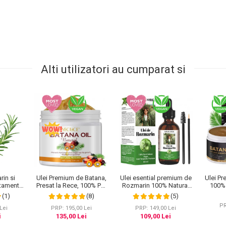
Alti utilizatori au cumparat si
rin si
Ulei Premium de Batana,
Ulei esential premium de
Ulei P
tamentul
Presat la Rece, 100% Pur
Rozmarin 100% Natural
100%
rfuri
& Natural, Stopeaza
pentru stimularea
pentr
(1)
(8)
(5)
esterea
Caderea Parului, Efect
cresterii parului, genelor,
Stimula
PR
®, 60 ml
Puternic Regenerator, 220
sprancenelor sau
Lei
PRP: 195,00 Lei
PRP: 149,00 Lei
g
unghiilor, NOVA KISS®
i
135,00 Lei
109,00 Lei
60 ml