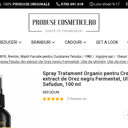
ei, 100%
PRODUSE ORIGINALE
0730.091.618
Luni-Vineri 9-17
REDUCERI
BRANDURI
CADOURI
GET A LOOK
 NYX, Revlon, Masti Faciale pentru Curatarea Tenului /
PAR /
Ingrijire par /
Uleiuri
ea Parului din extract de Orez negru Fermentat, Ulei de ghimbir, Ulei de ricin 
Spray Tratament Organic pentru Cre
extract de Orez negru Fermentat, Ulei
Sefudun, 100 ml
SEFUDUN
3 Review-uri