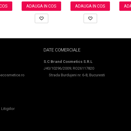
 COS
ADAUGA IN COS
ADAUGA IN COS
ADA
DATE COMERCIALE
S.C Brand Cosmetics S.R.L
J40/10296/2009; RO26117820
cosmetice.ro
Strada Burdujeni nr. 6-8, Bucuresti
Litigiilor