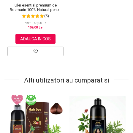
Ulei esential premium de
Rozmarin 100% Natural pentru
stimularea cresterii parului,
(5)
genelor, sprancenelor sau
unghiilor, NOVA KISS® 60 ml
PRP: 149,00 Lei
109,00 Lei
ADAUGA IN COS
Alti utilizatori au cumparat si