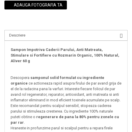
ADAUGA FOTOGRAFIA TA
Descriere
Sampon Impotriva Caderii Parului, Anti Matreata,
Stimulare si Fortifiere cu Rozmarin Organic, 100% Natural,
Aliver 60 g
Descopera
samponul solid formulat cu ingrediente
organice
ce actioneaza rapid asupra firului de par avand grija de
el de la radacina pana la varfuri. Intareste fiecare folicul de par
avand rol regenerator, reparator, antioxidant, anti matreata si anti
inflamator eliminand in mod eficient toxinele acumulate pe scalp.
Este recomandat pentru scalpul sensibil, stopeaza caderea
parului si stimuleaza cresterea. Cu ingrediente 100% naturale
puteti obtine o
regenerare de pana la 80% pentru zonele cu
par rar
.
Hraneste in profunzime parul si scalpul pentru a repara firele