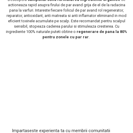
actioneaza rapid asupra firului de par avand grija de el de la radacina
Scrub / Balsam de buze
pana la varfuri. Intareste fiecare folicul de par avand rol regenerator,
Netestate pe Animale
reparator, antioxidant, anti matreata si anti inflamator eliminand in mod
eficient toxinele acumulate pe scalp. Este recomandat pentru scalpul
sensibil, stopeaza caderea parului si stimuleaza cresterea. Cu
ingrediente 100% naturale puteti obtine o
regenerare de pana la 80%
pentru zonele cu par rar
.
Impartaseste experienta ta cu membrii comunitatii