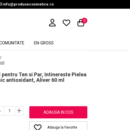
info@produsecosmetice.ro
0
COMUNITATE
EN-GROSS
 /
 ml
entru Ten si Par, Intinereste Pielea
nic antioxidant, Aliver 60 ml
-
+
ADAUGA IN COS
Adauga la Favorite