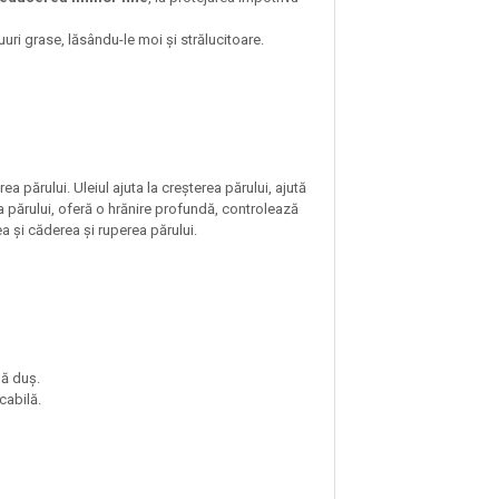
uuri grase, lăsându-le moi și strălucitoare.
a părului. Uleiul ajuta la creșterea părului, ajută
rea părului, oferă o hrănire profundă, controlează
ea și căderea și ruperea părului.
pă duș.
cabilă.