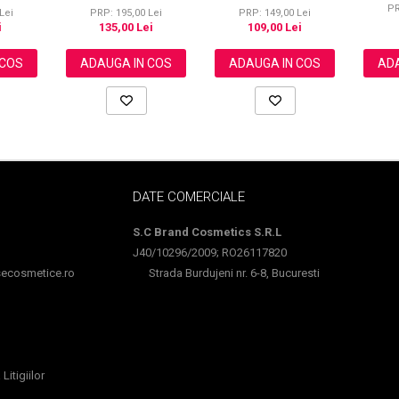
PR
®, 60 ml
Puternic Regenerator, 220
sprancenelor sau
Lei
PRP: 195,00 Lei
PRP: 149,00 Lei
g
unghiilor, NOVA KISS®
i
135,00 Lei
109,00 Lei
60 ml
 COS
ADAUGA IN COS
ADAUGA IN COS
ADA
DATE COMERCIALE
S.C Brand Cosmetics S.R.L
J40/10296/2009; RO26117820
cosmetice.ro
Strada Burdujeni nr. 6-8, Bucuresti
Litigiilor