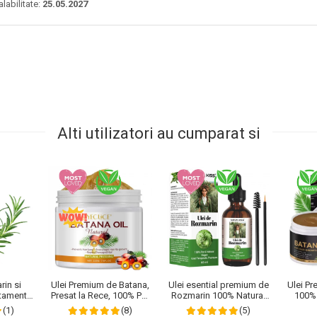
alabilitate:
25.05.2027
Alti utilizatori au cumparat si
rin si
Ulei Premium de Batana,
Ulei esential premium de
Ulei P
tamentul
Presat la Rece, 100% Pur
Rozmarin 100% Natural
100%
rfuri
& Natural, Stopeaza
pentru stimularea
pentr
(1)
(8)
(5)
esterea
Caderea Parului, Efect
cresterii parului, genelor,
Stimula