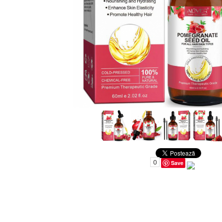
Uleiuri pentru Par
Uleiuri pentru Corp
Uleiuri Unghii / Cuticule
Uleiuri pentru Ten
Uleiuri Esentiale
INGRIJIRE TEN
0
Save