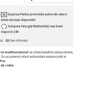
Surprize
Pentru promotiile active din site in
limita stocului disponibil
Cumpara fara griji
Multumit(a) sau banii
inapoi in 24h
tul
Cere informatii
 rol multifuncțional
ce oferă beneficii extraordinare,
 Cu un puternic efect antioxidant asupra pielii si
 Par.
 de rodie.