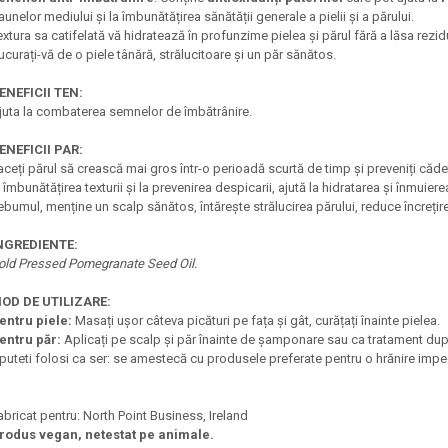
aunelor mediului și la îmbunătățirea sănătății generale a pielii și a părului.
extura sa catifelată vă hidratează în profunzime pielea și părul fără a lăsa rezid
ucurați-vă de o piele tânără, strălucitoare și un păr sănătos.
ENEFICII TEN:
juta la combaterea semnelor de îmbătrânire.
ENEFICII PAR:
aceți părul să crească mai gros într-o perioadă scurtă de timp și preveniți cădere
a îmbunătățirea texturii și la prevenirea despicarii, ajută la hidratarea și înmuie
ebumul, menține un scalp sănătos, întărește strălucirea părului, reduce încrețir
NGREDIENTE:
old Pressed Pomegranate Seed Oil.
OD DE UTILIZARE:
entru piele:
Masați ușor câteva picături pe fața și gât, curățați înainte pielea.
entru păr:
Aplicați pe scalp și păr înainte de șamponare sau ca tratament du
l puteti folosi ca ser: se amestecă cu produsele preferate pentru o hrănire impe
abricat pentru: North Point Business, Ireland
rodus vegan, netestat pe animale.