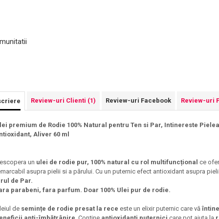
munitatii
Review-uri Clienti
(1)
Review-uri Facebook
Review-uri 
criere
lei premium de Rodie 100% Natural pentru Ten si Par, Intinereste Pielea s
ntioxidant, Aliver 60 ml
escopera un
ulei de rodie pur, 100% natural cu rol multifuncțional
ce ofer
emarcabil asupra pielii si a părului. Cu un puternic efect antioxidant asupra pieli
irul de Par.
ara parabeni, fara parfum. Doar 100% Ulei pur de rodie.
leiul de
semințe de rodie presat la rece
este un elixir puternic care vă
întine
eneficii anti-îmbătrânire
. Conține
antioxidanți puternici
care pot ajuta la
r