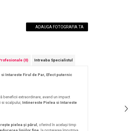
ADAUGA FOTOGRAFIA TA
Profesionale
(0)
Intreaba Specialistul
i Intareste Firul de Par, Efect puternic
ă beneficii extraordinare, avand un impact
i si scalpului,
Intinereste Pielea si Intareste
rește pielea și părul
, oferind în același timp
educerea liniilor fine
, la protejarea împotriva