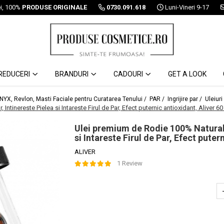
ei, 100%
PRODUSE ORIGINALE
0730.091.618
Luni-Vineri 9-17
REDUCERI
BRANDURI
CADOURI
GET A LOOK
 NYX, Revlon, Masti Faciale pentru Curatarea Tenului /
PAR /
Ingrijire par /
Uleiuri
ntinereste Pielea si Intareste Firul de Par, Efect puternic antioxidant, Aliver 60
Ulei premium de Rodie 100% Natural p
si Intareste Firul de Par, Efect puter
ALIVER
1 Review