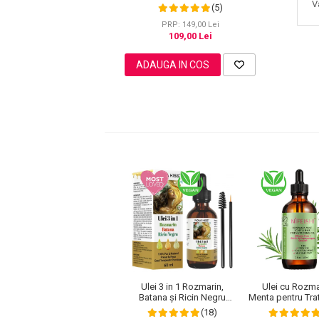
cresterii parului, genelor, sprancenelor
V
(5)
sau unghiilor, NOVA KISS® 60 ml
Pete
PRP: 149,00 Lei
Ingrijire Gene
109,00 Lei
PAR
ADAUGA IN COS
Ulei 3 in 1 Rozmarin,
Ulei cu Rozma
Batana și Ricin Negru
Menta pentru Tra
NOVA KISS® ,100% Pur &
Scalpului, Va
(18)
Natural, Grad Terapeutic
Despicate si Cr