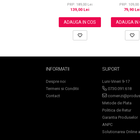
Premium, pentru
Parului, NIFEISHI
PRP: 189,00 Lei
PRP: 109,00 
Cresterea Parului,
139,00 Lei
79,90 Le
Tratarea Scalpului si
Pielii, 60 ml
ADAUGA IN COS
ADAUGA IN
Sampoane Colorante
Sampon
Anti-Cadere
Anti-Matreata
Par Cret
Par Gras
INFORMATII
SUPORT
Par Normal
Despre noi
Luni-Vineri 9-17
Par Uscat / Deteriorat
Termeni si Conditii
0730.091.618
Par Vopsit
Contact
comenzi@produse
Balsam si Masca
Metode de Plata
Indreptare
Politica de Retur
Par Vopsit
Garantia Produselor
Regenerare
ANPC
Stralucire
Solutionarea Online a 
Volum