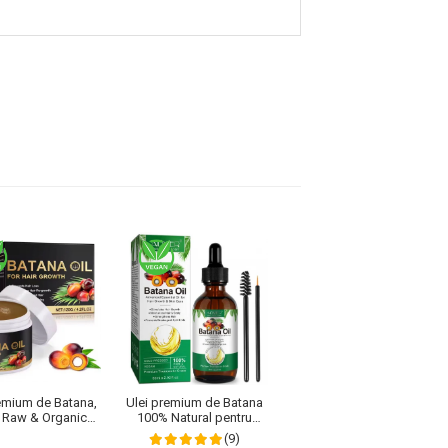
remium de Batana,
Ulei premium de Batana
Ulei Premium de Batana,
 Raw & Organic
100% Natural pentru
Presat Natural, 100% Pur,
u Regenerarea si
Cresterea Parului,
Tratament pentru
(9)
rea Foliculilor de
Tratarea scalpului,
Cresterea si Regenerarea