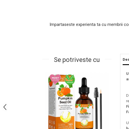
Impartaseste experienta ta cu membrii co
Se potriveste cu
Des
Masaj Facial si Drenaj Limfatic
U
Exfolianti si Masti
a
Gomaj si Exfoliere
Masti
D
Plasturi ochi / nas / frunte
r
F
Produse Curatare Ten
F
Demachiant si Apa Micelara
U
Gel de Curatare
b