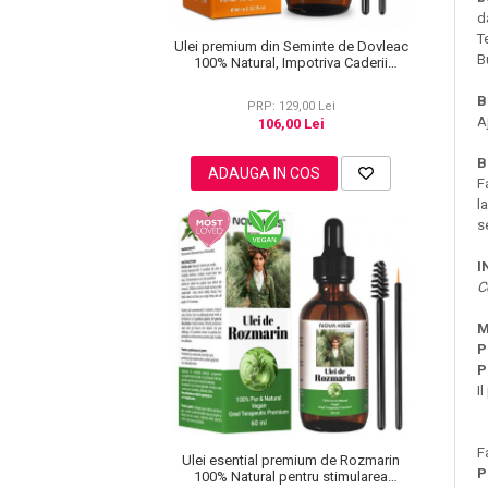
Lotiune Tonica
d
Hidratare
T
Ulei premium din Seminte de Dovleac
B
100% Natural, Impotriva Caderii
Contur de Ochi
Parului, Efect Antioxidant,
Creme de Noapte
Regenerator, Anti-rid, Aliver 60 ml
B
PRP: 129,00 Lei
Creme de Zi
A
106,00 Lei
Serum / Elixir
B
ADAUGA IN COS
Antirid
F
Contur de Ochi
l
s
Creme de Noapte
Creme de Zi
I
C
Plasturi Antirid
Serum / Elixir
M
Imperfectiuni
P
P
Iritatii
I
Matifiant si Purifiant
Matifiere
F
Spray Fixare Machiaj
Ulei esential premium de Rozmarin
P
100% Natural pentru stimularea
Roseata