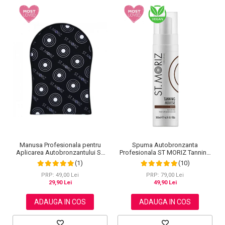
Spuma Autobronzanta
Manusa Profesionala pentru
Profesionala ST MORIZ Tanning
Aplicarea Autobronzantului ST
Mousse, Efect instant, Dark, 200
MORIZ Velvet Tanning Mitt
(10)
(1)
ml
PRP: 79,00 Lei
PRP: 49,00 Lei
49,90 Lei
29,90 Lei
ADAUGA IN COS
ADAUGA IN COS