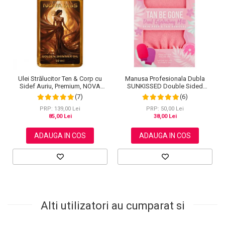
Ulei Strălucitor Ten & Corp cu
Manusa Profesionala Dubla
Sidef Auriu, Premium, NOVA
SUNKISSED Double Sided
KISS®, 50 ml
pentru Exfolierea Pielii
(7)
(6)
PRP: 139,00 Lei
PRP: 50,00 Lei
85,00 Lei
38,00 Lei
ADAUGA IN COS
ADAUGA IN COS
Alti utilizatori au cumparat si