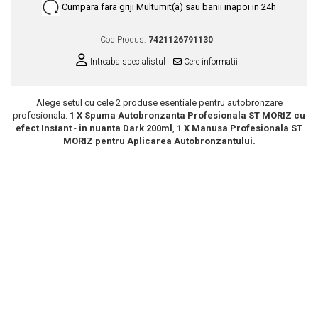
Cumpara fara griji
Multumit(a) sau banii inapoi in 24h
Scrub / Balsam de buze
Netestate pe Animale
Cod Produs:
7421126791130
Intreaba specialistul
Cere informatii
Alege setul cu cele 2 produse esentiale pentru autobronzare
profesionala:
1 X
Spuma Autobronzanta Profesionala ST MORIZ cu
efect Instant
-
in nuanta Dark
200ml
,
1 X Manusa Profesionala ST
MORIZ pentru Aplicarea Autobronzantului.