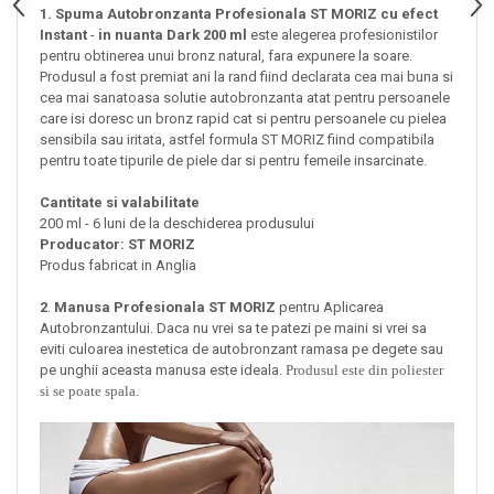
1. Spuma Autobronzanta Profesionala ST MORIZ cu efect
Instant
-
in nuanta Dark
200 ml
este alegerea profesionistilor
pentru obtinerea unui bronz natural, fara expunere la soare.
Produsul a fost premiat ani la rand fiind declarata cea mai buna si
cea mai sanatoasa solutie autobronzanta atat pentru persoanele
care isi doresc un bronz rapid cat si pentru persoanele cu pielea
sensibila sau iritata, astfel formula ST MORIZ fiind compatibila
pentru toate tipurile de piele dar si
pentru femeile insarcinate.
Cantitate si valabilitate
200 ml - 6 luni de la deschiderea produsului
Producator: ST MORIZ
Produs fabricat in Anglia
2
.
Manusa Profesionala ST MORIZ
pentru Aplicarea
Autobronzantului. Daca nu vrei sa te patezi pe maini si vrei sa
eviti culoarea inestetica de autobronzant ramasa pe degete sau
pe unghii aceasta manusa este ideala.
Produsul este din poliester
si se poate spala.