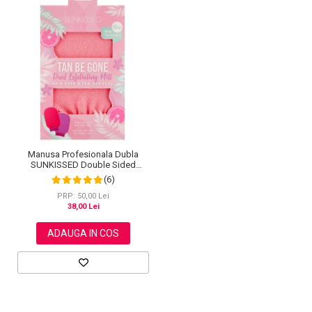
Manusa Profesionala Dubla
SUNKISSED Double Sided
pentru Exfolierea Pielii
(6)
PRP: 50,00 Lei
38,00 Lei
ADAUGA IN COS