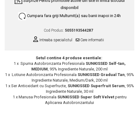
Surprize
Pentru promotiile active din site in limita stocului
Scrub / Balsam de buze
disponibil
Netestate pe Animale
Cumpara fara griji
Multumit(a) sau banii inapoi in 24h
Cod Produs:
5055193544287
Intreaba specialistul
Cere informatii
Setul contine 4 produse esentiale:
1 x Spuma Autobronzanta Profesionala
SUNKISSED Self-tan,
MEDIUM
, 95% Ingrediente Naturale, 200 ml
1 x Lotiune Autobronzanta Profesionala
SUNKISSED Gradual Tan
, 95%
Ingrediente Naturale, Medium/Dark, 200 ml
1 x Ser Antioxidant cu Superfructe,
SUNKISSED Superfruit Serum
, 95%
Ingrediente Naturale, 30 ml
1 x Manusa Profesionala
SUNKISSED Super Soft Velvet
pentru
Aplicarea Autobronzantului