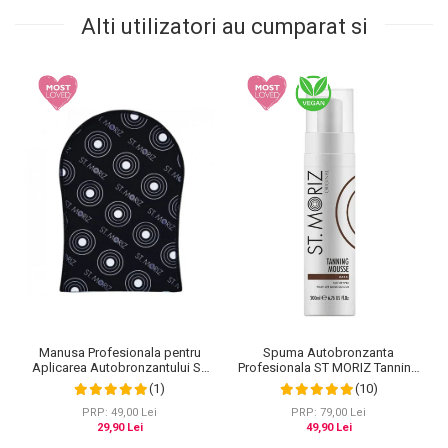
Alti utilizatori au cumparat si
Spuma Autobronzanta
Manusa Profesionala pentru
Profesionala ST MORIZ Tanning
Aplicarea Autobronzantului ST
Mousse, Efect instant, Dark, 200
MORIZ Velvet Tanning Mitt
(10)
(1)
ml
PRP: 79,00 Lei
PRP: 49,00 Lei
49,90 Lei
29,90 Lei