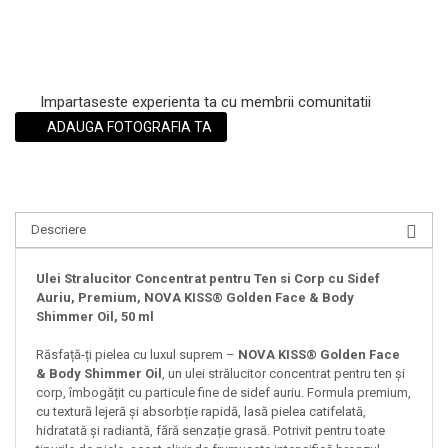
Impartaseste experienta ta cu membrii comunitatii
ADAUGA FOTOGRAFIA TA
Descriere
Ulei Stralucitor Concentrat pentru Ten si Corp cu Sidef
Auriu, Premium, NOVA KISS® Golden Face & Body
Shimmer Oil, 50 ml
Răsfață-ți pielea cu luxul suprem –
NOVA KISS® Golden Face
& Body Shimmer Oil
, un ulei strălucitor concentrat pentru ten și
corp, îmbogățit cu particule fine de sidef auriu. Formula premium,
cu textură lejeră și absorbție rapidă, lasă pielea catifelată,
hidratată și radiantă, fără senzație grasă. Potrivit pentru toate