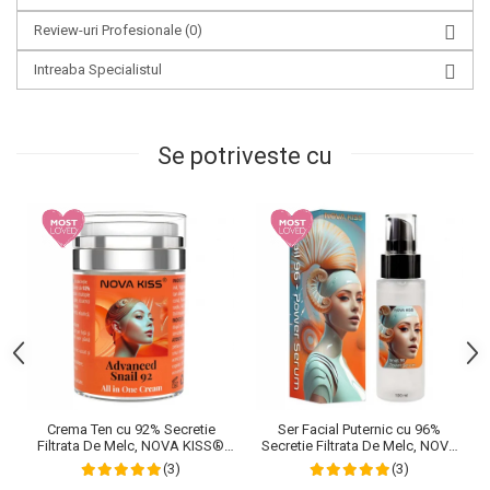
Review-uri Profesionale
(0)
Intreaba Specialistul
Se potriveste cu
Crema Ten cu 92% Secretie
Ser Facial Puternic cu 96%
Filtrata De Melc, NOVA KISS®
Secretie Filtrata De Melc, NOVA
Advanced Snail 92 All In One,
KISS® Snail 96 Power Serum,
(3)
(3)
100 g
100 ml