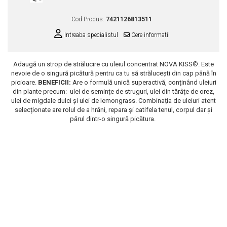
Scrub / Balsam de buze
Cod Produs:
7421126813511
Netestate pe Animale
Intreaba specialistul
Cere informatii
Adaugă un strop de strălucire cu uleiul concentrat NOVA KISS®. Este
nevoie de o singură picătură pentru ca tu să strălucești din cap până în
picioare.
BENEFICII:
Are o formulă unică superactivă, conținând uleiuri
din plante precum: ulei de semințe de struguri, ulei din tărâțe de orez,
ulei de migdale dulci și ulei de lemongrass. Combinația de uleiuri atent
selecționate are rolul de a hrăni, repara și catifela tenul, corpul dar și
părul dintr-o singură picătura.