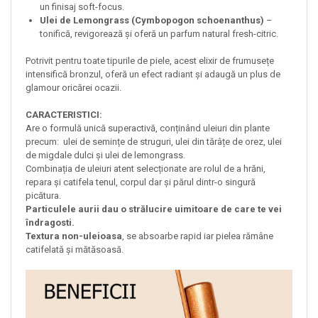
un finisaj soft-focus.
Ulei de Lemongrass (Cymbopogon schoenanthus)
–
tonifică, revigorează și oferă un parfum natural fresh-citric.
Potrivit pentru toate tipurile de piele, acest elixir de frumusețe
intensifică bronzul, oferă un efect radiant și adaugă un plus de
glamour oricărei ocazii.
CARACTERISTICI:
Are o formulă unică superactivă, conținând uleiuri din plante
precum: ulei de semințe de struguri, ulei din tărâțe de orez, ulei
de migdale dulci și ulei de lemongrass.
Combinația de uleiuri atent selecționate are rolul de a hrăni,
repara și catifela tenul, corpul dar și părul dintr-o singură
picătura.
Particulele aurii dau o strălucire uimitoare de care te vei
îndragosti.
Textura non-uleioasa
, se absoarbe rapid iar pielea rămâne
catifelată și mătăsoasă.