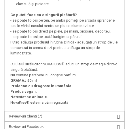
claviculă și picioare.
Ce puteti face cu o singură picătură?
- se poate folosi pe ten, pe ambii pomeți, pe arcada sprâncenei
sau în vârful nasului pentru un plus de luminozitate.
- se poate folosi direct pe piele, pe mâini, picioare, decolteu.
- se poate folosi pe toată lunigimea părului.
Puteți adăuga produsul în rutina zilnică - adaugați un strop de ulei
concentrat în crema de zi pentru a adăuga un strop de
luminozitate.
Cu uleiul strălucitor NOVA KISS® aduci un strop de magie dintr-o
singură picătură.
Nu conține parabeni, nu conține parfum.
GRAMAJ 50 ml
Proiectat cu dragoste in România
Produs vegan.
Netestat pe animale.
NovaKiss® este marcă înregistrată
Review-uri Clienti
(7)
Review-uri Facebook