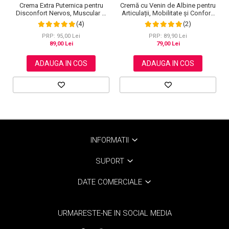
Crema Extra Puternica pentru
Cremă cu Venin de Albine pentru
Disconfort Nervos, Muscular si
Articulații, Mobilitate și Confort,
Articular, 120 g
120 g
(4)
(2)
PRP: 95,00 Lei
PRP: 89,90 Lei
89,00 Lei
79,00 Lei
ADAUGA IN COS
ADAUGA IN COS
INFORMATII
SUPORT
DATE COMERCIALE
URMARESTE-NE IN SOCIAL MEDIA