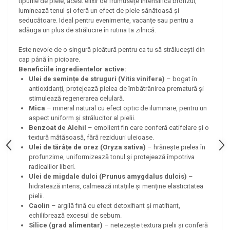
tipurile de piele, acest elixir de frumusețe intensifică bronzul,
luminează tenul și oferă un efect de piele sănătoasă și
seducătoare. Ideal pentru evenimente, vacanțe sau pentru a
adăuga un plus de strălucire în rutina ta zilnică.
Este nevoie de o singură picătură pentru ca tu să strălucești din
cap până în picioare.
Beneficiile ingredientelor active:
Ulei de semințe de struguri (Vitis vinifera)
– bogat în
antioxidanți, protejează pielea de îmbătrânirea prematură și
stimulează regenerarea celulară.
Mica
– mineral natural cu efect optic de iluminare, pentru un
aspect uniform și strălucitor al pielii.
Benzoat de Alchil
– emolient fin care conferă catifelare și o
textură mătăsoasă, fără reziduuri uleioase.
Ulei de tărâțe de orez (Oryza sativa)
– hrănește pielea în
profunzime, uniformizează tonul și protejează împotriva
radicalilor liberi.
Ulei de migdale dulci (Prunus amygdalus dulcis)
–
hidratează intens, calmează iritațiile și menține elasticitatea
pielii.
Caolin
– argilă fină cu efect detoxifiant și matifiant,
echilibrează excesul de sebum.
Silice (grad alimentar)
– netezește textura pielii și conferă