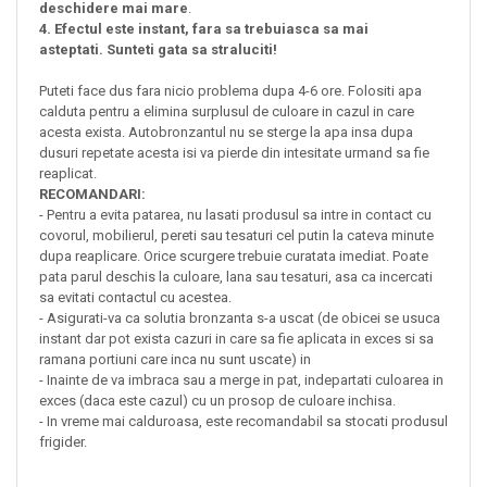
deschidere mai mare
.
4. Efectul este instant, fara sa trebuiasca sa mai
asteptati. Sunteti gata sa straluciti!
Puteti face dus fara nicio problema dupa 4-6 ore. Folositi apa
calduta pentru a elimina surplusul de culoare in cazul in care
acesta exista. Autobronzantul nu se sterge la apa insa dupa
dusuri repetate acesta isi va pierde din intesitate urmand sa fie
reaplicat.
RECOMANDARI:
- Pentru a evita patarea, nu lasati produsul sa intre in contact cu
covorul, mobilierul, pereti sau tesaturi cel putin la cateva minute
dupa reaplicare. Orice scurgere trebuie curatata imediat. Poate
pata parul deschis la culoare, lana sau tesaturi, asa ca incercati
sa evitati contactul cu acestea.
- Asigurati-va ca solutia bronzanta s-a uscat (de obicei se usuca
instant dar pot exista cazuri in care sa fie aplicata in exces si sa
ramana portiuni care inca nu sunt uscate) in
- Inainte de va imbraca sau a merge in pat, indepartati culoarea in
exces (daca este cazul) cu un prosop de culoare inchisa.
- In vreme mai calduroasa, este recomandabil sa stocati produsul
frigider.