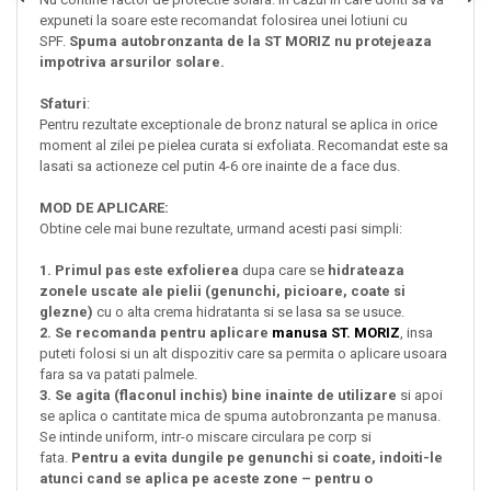
expuneti la soare este recomandat folosirea unei lotiuni cu
SPF.
Spuma autobronzanta de la ST MORIZ nu protejeaza
impotriva arsurilor solare.
Sfaturi
:
Pentru rezultate exceptionale de bronz natural se aplica in orice
moment al zilei pe pielea curata si exfoliata. Recomandat este sa
lasati sa actioneze cel putin 4-6 ore inainte de a face dus.
MOD DE APLICARE:
Obtine cele mai bune rezultate, urmand acesti pasi simpli:
1. Primul pas este exfolierea
dupa care se
hidrateaza
zonele uscate ale pielii (genunchi, picioare, coate si
glezne)
cu o alta crema hidratanta si se lasa sa se usuce.
2. Se recomanda pentru aplicare
manusa ST. MORIZ
, insa
puteti folosi si un alt dispozitiv care sa permita o aplicare usoara
fara sa va patati palmele.
3. Se agita (flaconul inchis) bine inainte de utilizare
si apoi
se aplica o cantitate mica de spuma autobronzanta pe manusa.
Se intinde uniform, intr-o miscare circulara pe corp si
fata.
Pentru a evita dungile pe genunchi si coate, indoiti-le
atunci cand se aplica pe aceste zone – pentru o