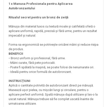
1 x Manusa Profesionala pentru Aplicarea
Autobronzantului
Ritualul secret pentru un bronz de zeiță
Mănușa din material luxos cu textură moale și catifelată oferă o
aplicare uniformă, rapidă, precisă și fără urme, pentru un rezultat
impecabil și natural.
Forma sa ergonomică se potrivește oricărei mâini și reduce risipa
de produs.
BENEFICII
-
Bronz uniform și profesional, fără urme.
- Mâini curate, fără pete portocalii.
- Poate fi spălată la mașină, se poate folosi de nenumarate ori.
- Ideală pentru orice formulă de autobronzant.
INSTRUCȚIUNI
Aplică o cantitate potrivită de autobronzant direct pe mănușă.
Masează ușor pielea, cu mișcări lungi și circulare, pentru o
aplicare perfect uniformă. Spală mănușa după utilizare și las-o la
uscat natural. Mănușa trebuie să fie complet uscată înainte de
urmatoarea utilizare.