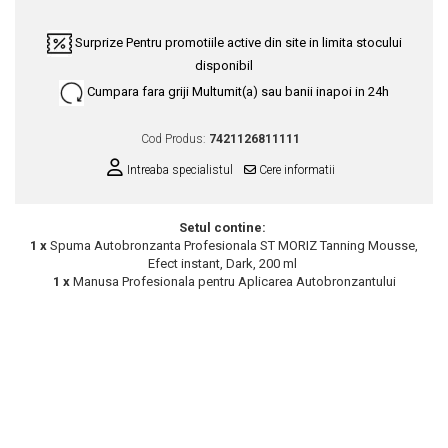
Scrub / Balsam de buze
Surprize
Pentru promotiile active din site in limita stocului
Netestate pe Animale
disponibil
Cumpara fara griji
Multumit(a) sau banii inapoi in 24h
Cod Produs:
7421126811111
Intreaba specialistul
Cere informatii
Setul contine:
1 x
Spuma Autobronzanta Profesionala ST MORIZ Tanning Mousse,
Efect instant, Dark, 200 ml
1 x
Manusa Profesionala pentru Aplicarea Autobronzantului