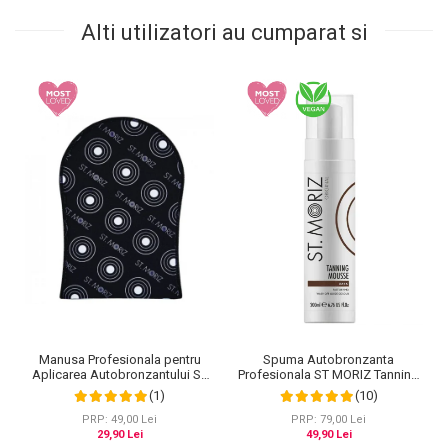
Alti utilizatori au cumparat si
Spuma Autobronzanta
Manusa Profesionala pentru
Profesionala ST MORIZ Tanning
Aplicarea Autobronzantului ST
Mousse, Efect instant, Dark, 200
MORIZ Velvet Tanning Mitt
(10)
(1)
ml
PRP: 79,00 Lei
PRP: 49,00 Lei
49,90 Lei
29,90 Lei