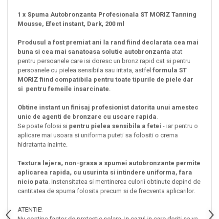
1 x Spuma Autobronzanta Profesionala ST MORIZ Tanning
Mousse, Efect instant, Dark, 200 ml
Produsul a fost premiat ani la rand fiind declarata cea mai
buna si cea mai sanatoasa solutie autobronzanta
atat
pentru persoanele care isi doresc un bronz rapid cat si pentru
persoanele cu pielea sensibila sau iritata, astfel
formula ST
MORIZ fiind compatibila pentru toate tipurile de piele dar
si
pentru femeile insarcinate
.
Obtine instant un finisaj profesionist datorita unui amestec
unic de agenti de bronzare cu uscare rapida
.
Se poate folosi si
pentru pielea sensibila a fetei
- iar pentru o
aplicare mai usoara si uniforma puteti sa folositi o crema
hidratanta inainte.
Textura lejera, non-grasa a spumei autobronzante permite
aplicarea rapida, cu usurinta si intindere uniforma, fara
nicio pata
. Instensitatea si mentinerea culorii obtinute depind de
cantitatea de spuma folosita precum si de frecventa aplicarilor.
ATENTIE!
Nu contine factor de protectie solara. In cazul in care doriti sa va