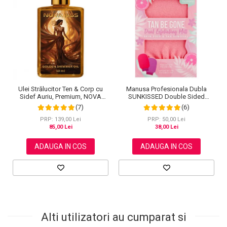
Ulei Strălucitor Ten & Corp cu
Manusa Profesionala Dubla
Sidef Auriu, Premium, NOVA
SUNKISSED Double Sided
KISS®, 50 ml
pentru Exfolierea Pielii
(7)
(6)
PRP: 139,00 Lei
PRP: 50,00 Lei
85,00 Lei
38,00 Lei
ADAUGA IN COS
ADAUGA IN COS
Alti utilizatori au cumparat si