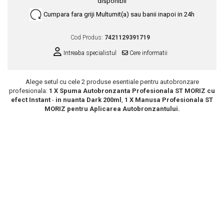
disponibil
Scrub / Balsam de buze
Cumpara fara griji
Multumit(a) sau banii inapoi in 24h
Netestate pe Animale
Cod Produs:
7421129391719
Intreaba specialistul
Cere informatii
Alege setul cu cele 2 produse esentiale pentru autobronzare
profesionala:
1 X
Spuma Autobronzanta Profesionala ST MORIZ cu
efect Instant
-
in nuanta Dark
200ml
,
1 X Manusa Profesionala ST
MORIZ pentru Aplicarea Autobronzantului.