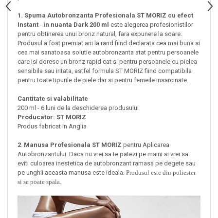
1. Spuma Autobronzanta Profesionala ST MORIZ cu efect
Instant
-
in nuanta Dark
200 ml
este alegerea profesionistilor
pentru obtinerea unui bronz natural, fara expunere la soare.
Produsul a fost premiat ani la rand fiind declarata cea mai buna si
cea mai sanatoasa solutie autobronzanta atat pentru persoanele
care isi doresc un bronz rapid cat si pentru persoanele cu pielea
sensibila sau iritata, astfel formula ST MORIZ fiind compatibila
pentru toate tipurile de piele dar si
pentru femeile insarcinate.
Cantitate si valabilitate
200 ml - 6 luni de la deschiderea produsului
Producator: ST MORIZ
Produs fabricat in Anglia
2
.
Manusa Profesionala ST MORIZ
pentru Aplicarea
Autobronzantului. Daca nu vrei sa te patezi pe maini si vrei sa
eviti culoarea inestetica de autobronzant ramasa pe degete sau
pe unghii aceasta manusa este ideala.
Produsul este din poliester
si se poate spala.