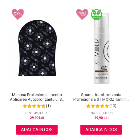
Spuma Autobronzanta
Manusa Profesionala pentru
Profesionala ST MORIZ Tanning
Aplicarea Autobronzantului ST
Mousse, Efect instant, Dark, 200
MORIZ Velvet Tanning Mitt
(10)
(1)
ml
PRP: 79,00 Lei
PRP: 49,00 Lei
49,90 Lei
29,90 Lei
ADAUGA IN COS
ADAUGA IN COS